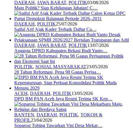
DAERAH
,
JAWA BARAT
,
POLITIK
03/08/2026
Main Politik? Siap Kehilangan Jabatan! C…
DAERAH
,
POLITIK
25/07/2026
Saiful Arif Ajak Kader Terbaik Daftar Ca…
DAERAH
,
JAWA BARAT
,
POLITIK
13/07/2026
Anggota DPRD Kabupaten Bekasi Budi Yanto…
POLITIK
,
SOSIAL MASYARAKAT
23/05/2026
28 Tahun Reformasi, Pena 98 Gagas Perjua…
ACEH
,
DAERAH
,
POLITIK
13/05/2026
DPD BM PAN Aceh Jaya Resmi Terima SK Kep…
BANTEN
,
DAERAH
,
POLITIK
,
TOKOH &
PROFIL
23/04/2026
Soparosi Tobing Tawarkan Visi Desa Mekar…