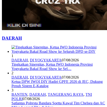
DAERAH
1
DAERAH
,
DI YOGYAKARTA
07/08/2026
Tingkatkan Sinergitas, Ketua IWO Indonesia Provinsi
Yogyakarta Bakal Road Show ke Sel…
2
DAERAH
,
DI YOGYAKARTA
07/08/2026
Ketua DPW IWOI DIY Hadiri GPFE 2026 di JEC, Dukung
Penuh Sistem E-Katalog
3
BANTEN
,
DAERAH
,
TANGERANG RAYA
,
TNI
POLRI
07/08/2026
Satlantas Polresta Bandara Soetta Kawal Tim Chelsea dan AC