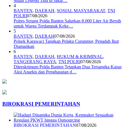
Milan Legend Tiba di Jakar…
4
BANTEN
,
DAERAH
,
SOSIAL MASYARAKAT
,
TNI
POLRI
07/08/2026
Polres Serang Polda Banten Salurkan 8.000 Liter Air Bersih
untuk Warga Terdampak Keke…
5
BANTEN
,
DAERAH
07/08/2026
Polsek Karawaci Tangkap Pelaku Curanmor, Penadah Ikut
Diamankan
6
BANTEN
,
DAERAH
,
HUKUM & KRIMINAL
,
TANGERANG RAYA
,
TNI POLRI
07/08/2026
Ditreskrimum Polda Banten Tetapkan Dua Tersangka Kasus
Aksi Anarkis dan Penghasutan d…
BIROKRASI PEMERINTAHAN
BIROKRASI PEMERINTAHAN
07/08/2026