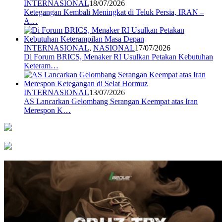
INTERNASIONAL
18/07/2026
Ketegangan Kembali Meningkat di Teluk Persia, IRAN –
A…
INTERNASIONAL
,
NASIONAL
17/07/2026
Di Forum BRICS, Menaker RI Usulkan Petakan Kebutuhan
Keteram…
INTERNASIONAL
13/07/2026
AS Lancarkan Gelombang Serangan Keempat atas Iran
Merespon K…