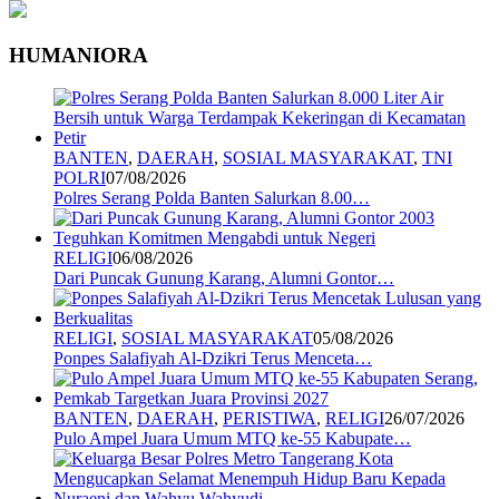
HUMANIORA
BANTEN
,
DAERAH
,
SOSIAL MASYARAKAT
,
TNI
POLRI
07/08/2026
Polres Serang Polda Banten Salurkan 8.00…
RELIGI
06/08/2026
Dari Puncak Gunung Karang, Alumni Gontor…
RELIGI
,
SOSIAL MASYARAKAT
05/08/2026
Ponpes Salafiyah Al-Dzikri Terus Menceta…
BANTEN
,
DAERAH
,
PERISTIWA
,
RELIGI
26/07/2026
Pulo Ampel Juara Umum MTQ ke-55 Kabupate…