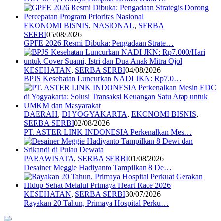
EKONOMI BISNIS
,
NASIONAL
,
SERBA
SERBI
05/08/2026
GPFE 2026 Resmi Dibuka: Pengadaan Strate…
KESEHATAN
,
SERBA SERBI
04/08/2026
BPJS Kesehatan Luncurkan NADI JKN: Rp7.0…
DAERAH
,
DI YOGYAKARTA
,
EKONOMI BISNIS
,
SERBA SERBI
02/08/2026
PT. ASTER LINK INDONESIA Perkenalkan Mes…
PARAWISATA
,
SERBA SERBI
01/08/2026
Desainer Meggie Hadiyanto Tampilkan 8 De…
KESEHATAN
,
SERBA SERBI
30/07/2026
Rayakan 20 Tahun, Primaya Hospital Perku…