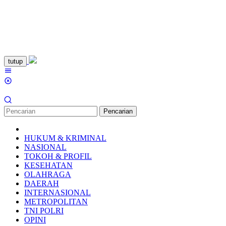
Loncat
tutup
ke
Menu
konten
Mobile
Pencarian
HUKUM & KRIMINAL
NASIONAL
TOKOH & PROFIL
KESEHATAN
OLAHRAGA
DAERAH
INTERNASIONAL
METROPOLITAN
TNI POLRI
OPINI