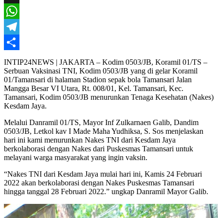
X
WhatsApp
Telegram
Share
INTIP24NEWS | JAKARTA – Kodim 0503/JB, Koramil 01/TS –
Serbuan Vaksinasi TNI, Kodim 0503/JB yang di gelar Koramil
01/Tamansari di halaman Stadion sepak bola Tamansari Jalan
Mangga Besar VI Utara, Rt. 008/01, Kel. Tamansari, Kec.
Tamansari, Kodim 0503/JB menurunkan Tenaga Kesehatan (Nakes)
Kesdam Jaya.
Melalui Danramil 01/TS, Mayor Inf Zulkarnaen Galib, Dandim
0503/JB, Letkol kav I Made Maha Yudhiksa, S. Sos menjelaskan
hari ini kami menurunkan Nakes TNI dari Kesdam Jaya
berkolaborasi dengan Nakes dari Puskesmas Tamansari untuk
melayani warga masyarakat yang ingin vaksin.
“Nakes TNI dari Kesdam Jaya mulai hari ini, Kamis 24 Februari
2022 akan berkolaborasi dengan Nakes Puskesmas Tamansari
hingga tanggal 28 Februari 2022.” ungkap Danramil Mayor Galib.