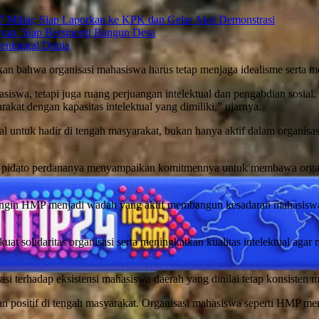
Miliar, Siap Laporkan ke KPK dan Gelar Aksi Demonstrasi
n, Siap Bersinergi Bangun Desa
eninggal Dunia
bahwa organisasi mahasiswa harus tetap menjaga idealisme serta menj
swa, tetapi juga ruang perjuangan intelektual dan pengabdian sosia
akat dengan kapasitas intelektual yang dimiliki,” ujarnya.
untuk hadir di tengah masyarakat, bukan hanya aktif dalam organisas
idato perdananya menyampaikan komitmennya untuk membawa organisasi
 ingin HMP menjadi wadah yang aktif membangun kesadaran mahasiswa
t solidaritas organisasi serta meningkatkan kualitas intelektual ag
si terhadap eksistensi mahasiswa daerah yang dinilai tetap konsisten 
sitif di tengah masyarakat. Organisasi mahasiswa seperti HMP memil