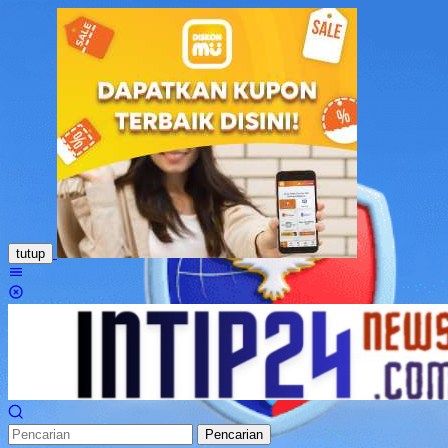
Loncat
ke
konten
tutup
Menu
Mobile
Pencarian