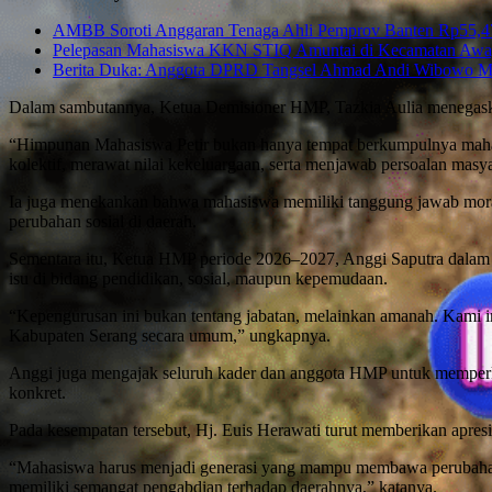
AMBB Soroti Anggaran Tenaga Ahli Pemprov Banten Rp55,47 
Pelepasan Mahasiswa KKN STIQ Amuntai di Kecamatan Awaya
Berita Duka: Anggota DPRD Tangsel Ahmad Andi Wibowo M
Dalam sambutannya, Ketua Demisioner HMP, Tazkia Aulia menegaskan 
“Himpunan Mahasiswa Petir bukan hanya tempat berkumpulnya mahasi
kolektif, merawat nilai kekeluargaan, serta menjawab persoalan masyar
Ia juga menekankan bahwa mahasiswa memiliki tanggung jawab moral 
perubahan sosial di daerah.
Sementara itu, Ketua HMP periode 2026–2027, Anggi Saputra dalam p
isu di bidang pendidikan, sosial, maupun kepemudaan.
“Kepengurusan ini bukan tentang jabatan, melainkan amanah. Kami
Kabupaten Serang secara umum,” ungkapnya.
Anggi juga mengajak seluruh kader dan anggota HMP untuk memperkua
konkret.
Pada kesempatan tersebut, Hj. Euis Herawati turut memberikan apresia
“Mahasiswa harus menjadi generasi yang mampu membawa perubahan po
memiliki semangat pengabdian terhadap daerahnya,” katanya.