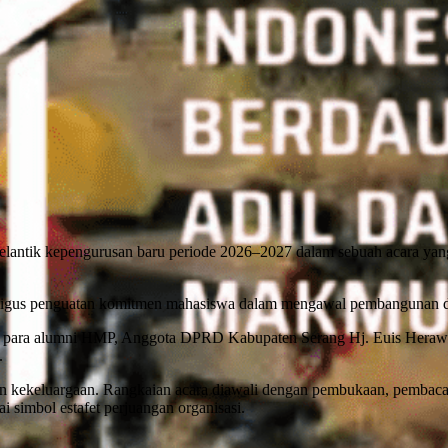
antik kepengurusan baru periode 2026–2027 dalam sebuah acara yang
ligus penguatan komitmen mahasiswa dalam mengawal pembangunan dae
ri para alumni HMP, Anggota DPRD Kabupaten Serang Hj. Euis Herawat
.
 kekeluargaan. Rangkaian acara diawali dengan pembukaan, pembacaan
ai simbol estafet perjuangan organisasi.