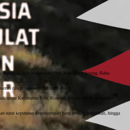
 digelar di Aula Kecamatan Petir, Kabupaten Serang, Rabu
rah dan persoalan sosial masyarakat.
i, unsur Kecamatan Petir, Koramil, Polsek, tokoh masyarakat,
 surat keputusan kepengurusan baru, prosesi pelantikan, hingga