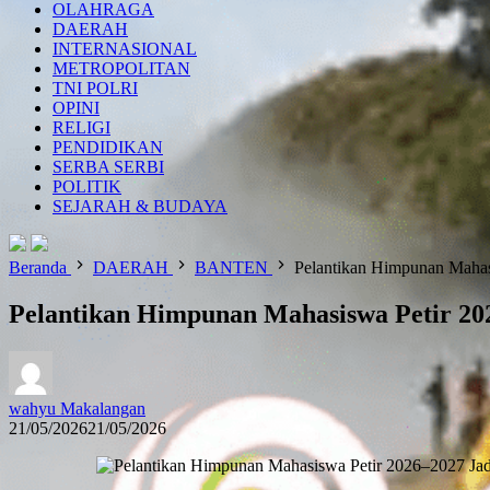
OLAHRAGA
DAERAH
INTERNASIONAL
METROPOLITAN
TNI POLRI
OPINI
RELIGI
PENDIDIKAN
SERBA SERBI
POLITIK
SEJARAH & BUDAYA
Beranda
DAERAH
BANTEN
Pelantikan Himpunan Maha
Pelantikan Himpunan Mahasiswa Petir 2
wahyu Makalangan
21/05/2026
21/05/2026