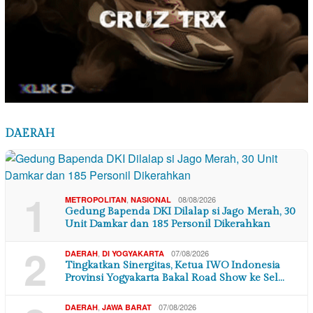
DAERAH
1
,
08/08/2026
METROPOLITAN
NASIONAL
Gedung Bapenda DKI Dilalap si Jago Merah, 30
Unit Damkar dan 185 Personil Dikerahkan
2
,
07/08/2026
DAERAH
DI YOGYAKARTA
Tingkatkan Sinergitas, Ketua IWO Indonesia
Provinsi Yogyakarta Bakal Road Show ke Sel…
,
07/08/2026
DAERAH
JAWA BARAT