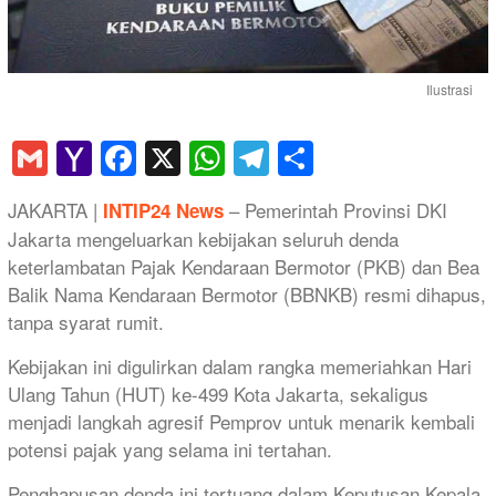
Ilustrasi
Gmail
Yahoo
Facebook
X
WhatsApp
Telegram
Share
Mail
JAKARTA |
– Pemerintah Provinsi DKI
INTIP24 News
Jakarta mengeluarkan kebijakan seluruh denda
keterlambatan Pajak Kendaraan Bermotor (PKB) dan Bea
Balik Nama Kendaraan Bermotor (BBNKB) resmi dihapus,
tanpa syarat rumit.
Kebijakan ini digulirkan dalam rangka memeriahkan Hari
Ulang Tahun (HUT) ke-499 Kota Jakarta, sekaligus
menjadi langkah agresif Pemprov untuk menarik kembali
potensi pajak yang selama ini tertahan.
Penghapusan denda ini tertuang dalam Keputusan Kepala