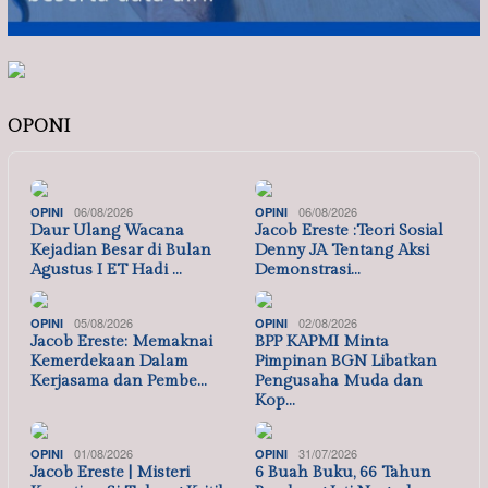
OPONI
06/08/2026
06/08/2026
OPINI
OPINI
Daur Ulang Wacana
Jacob Ereste :Teori Sosial
Kejadian Besar di Bulan
Denny JA Tentang Aksi
Agustus I ET Hadi …
Demonstrasi…
05/08/2026
02/08/2026
OPINI
OPINI
Jacob Ereste: Memaknai
BPP KAPMI Minta
Kemerdekaan Dalam
Pimpinan BGN Libatkan
Kerjasama dan Pembe…
Pengusaha Muda dan
Kop…
01/08/2026
31/07/2026
OPINI
OPINI
Jacob Ereste | Misteri
6 Buah Buku, 66 Tahun