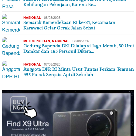
Kehilangan Pekerjaan, Karena Be…
08/08/2026
NASIONAL
Semarak Kemerdekaan RI ke-81, Kecamatan
Karawaci Gelar Gerak Jalan Sehat
,
08/08/2026
METROPOLITAN
NASIONAL
Gedung Bapenda DKI Dilalap si Jago Merah, 30 Unit
Damkar dan 185 Personil Dikera…
07/08/2026
NASIONAL
Anggota DPR RI Minta Usut Tuntas Perkara Temuan
955 Pucuk Senjata Api di Sekolah