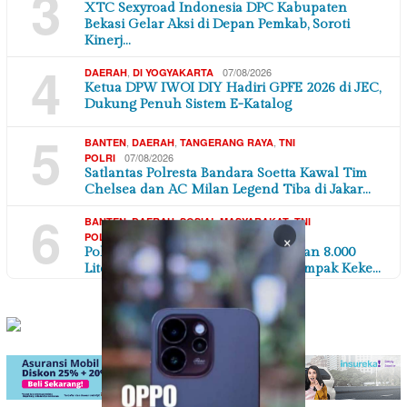
3
XTC Sexyroad Indonesia DPC Kabupaten
Bekasi Gelar Aksi di Depan Pemkab, Soroti
Kinerj…
4
,
07/08/2026
DAERAH
DI YOGYAKARTA
Ketua DPW IWOI DIY Hadiri GPFE 2026 di JEC,
Dukung Penuh Sistem E-Katalog
5
,
,
,
BANTEN
DAERAH
TANGERANG RAYA
TNI
07/08/2026
POLRI
Satlantas Polresta Bandara Soetta Kawal Tim
Chelsea dan AC Milan Legend Tiba di Jakar…
6
,
,
,
BANTEN
DAERAH
SOSIAL MASYARAKAT
TNI
×
07/08/2026
POLRI
Polres Serang Polda Banten Salurkan 8.000
Liter Air Bersih untuk Warga Terdampak Keke…