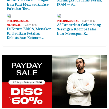
Konflik AS-Israel dengan
Meningkat di Teluk Persia,
Iran Kini Memasuki Fase
IRAN – A…
Pukulan Ter…
,
13/07/2026
INTERNASIONAL
INTERNASIONAL
17/07/2026
AS Lancarkan Gelombang
NASIONAL
Di Forum BRICS, Menaker
Serangan Keempat atas
RI Usulkan Petakan
Iran Merespon K…
Kebutuhan Keteram…