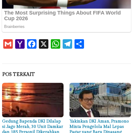
Gmail
Yahoo
Facebook
X
WhatsApp
Telegram
Share
Mail
POS TERKAIT
Gedung Bapenda DKI Dilalap
Yakinkan DKI Aman, Pramono
si Jago Merah, 30 Unit Damkar
Minta Pengelola Mal Lepas
dan 185 Personil Dikerahkan
Pagar yang Baru Dipasang