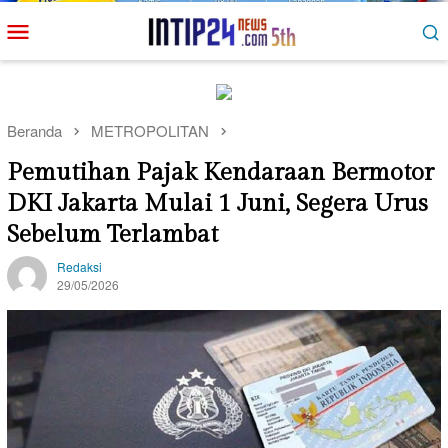
Loncat
Menu
ke
Mobile
konten
Beranda
METROPOLITAN
Pemutihan Pajak Kendaraan Bermotor
DKI Jakarta Mulai 1 Juni, Segera Urus
Sebelum Terlambat
Redaksi
29/05/2026