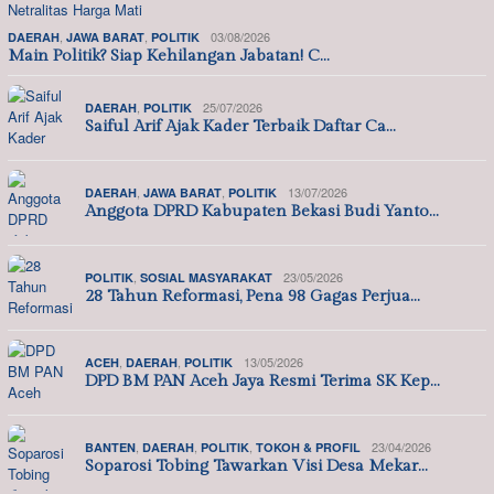
,
,
03/08/2026
DAERAH
JAWA BARAT
POLITIK
Main Politik? Siap Kehilangan Jabatan! C…
,
25/07/2026
DAERAH
POLITIK
Saiful Arif Ajak Kader Terbaik Daftar Ca…
,
,
13/07/2026
DAERAH
JAWA BARAT
POLITIK
Anggota DPRD Kabupaten Bekasi Budi Yanto…
,
23/05/2026
POLITIK
SOSIAL MASYARAKAT
28 Tahun Reformasi, Pena 98 Gagas Perjua…
,
,
13/05/2026
ACEH
DAERAH
POLITIK
DPD BM PAN Aceh Jaya Resmi Terima SK Kep…
,
,
,
23/04/2026
BANTEN
DAERAH
POLITIK
TOKOH & PROFIL
Soparosi Tobing Tawarkan Visi Desa Mekar…