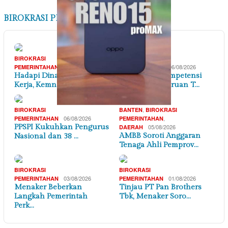
BIROKRASI PEMERINTAHAN
BIROKRASI
BIROKRASI
07/08/2026
06/08/2026
PEMERINTAHAN
PEMERINTAHAN
Hadapi Dinamika Dunia
Penguatan Kompetensi
Kerja, Kemnaker Se…
Lulusan Perguruan T…
,
BIROKRASI
BANTEN
BIROKRASI
06/08/2026
,
PEMERINTAHAN
PEMERINTAHAN
PPSPI Kukuhkan Pengurus
05/08/2026
DAERAH
AMBB Soroti Anggaran
Nasional dan 38 …
Tenaga Ahli Pemprov…
BIROKRASI
BIROKRASI
03/08/2026
01/08/2026
PEMERINTAHAN
PEMERINTAHAN
Menaker Beberkan
Tinjau PT Pan Brothers
Langkah Pemerintah
Tbk, Menaker Soro…
Perk…