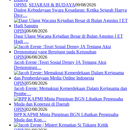
OPINI
,
SEJARAH & BUDAYA
09/08/2026
Dialog Kebudayaan Swara Kesadaran: Ketika Sejarah Hanya
Dice…
OPINI
06/08/2026
Daur Ulang Wacana Kejadian Besar di Bulan Agustus I ET
Hadi …
OPINI
06/08/2026
Jacob Ereste :Teori Sosial Denny JA Tentang Aksi
Demonstrasi…
OPINI
05/08/2026
Jacob Ereste: Memaknai Kemerdekaan Dalam Kerjasama dan
Pembe…
OPINI
02/08/2026
BPP KAPMI Minta Pimpinan BGN Libatkan Pengusaha
Muda dan Kop…