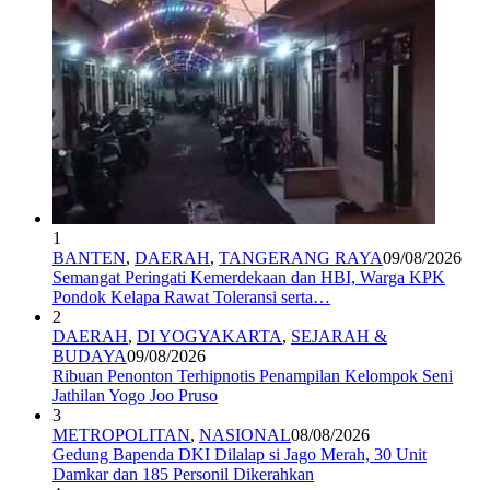
1
BANTEN
,
DAERAH
,
TANGERANG RAYA
09/08/2026
Semangat Peringati Kemerdekaan dan HBI, Warga KPK
Pondok Kelapa Rawat Toleransi serta…
2
DAERAH
,
DI YOGYAKARTA
,
SEJARAH &
BUDAYA
09/08/2026
Ribuan Penonton Terhipnotis Penampilan Kelompok Seni
Jathilan Yogo Joo Pruso
3
METROPOLITAN
,
NASIONAL
08/08/2026
Gedung Bapenda DKI Dilalap si Jago Merah, 30 Unit
Damkar dan 185 Personil Dikerahkan