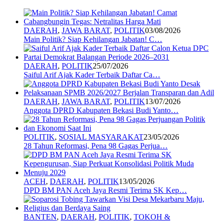
DAERAH
,
JAWA BARAT
,
POLITIK
03/08/2026
Main Politik? Siap Kehilangan Jabatan! C…
DAERAH
,
POLITIK
25/07/2026
Saiful Arif Ajak Kader Terbaik Daftar Ca…
DAERAH
,
JAWA BARAT
,
POLITIK
13/07/2026
Anggota DPRD Kabupaten Bekasi Budi Yanto…
POLITIK
,
SOSIAL MASYARAKAT
23/05/2026
28 Tahun Reformasi, Pena 98 Gagas Perjua…
ACEH
,
DAERAH
,
POLITIK
13/05/2026
DPD BM PAN Aceh Jaya Resmi Terima SK Kep…
BANTEN
,
DAERAH
,
POLITIK
,
TOKOH &