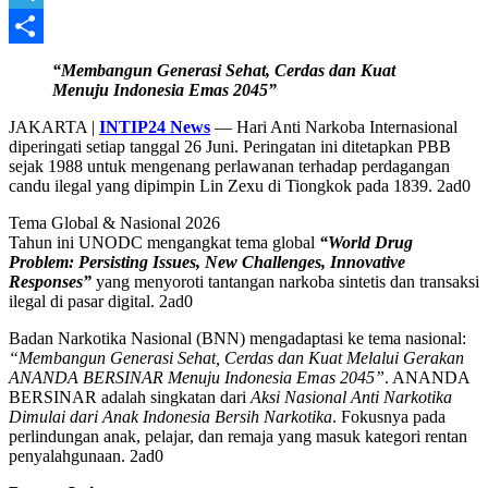
Telegram
Share
“Membangun Generasi Sehat, Cerdas dan Kuat
Menuju Indonesia Emas 2045”
JAKARTA |
INTIP24 News
— Hari Anti Narkoba Internasional
diperingati setiap tanggal 26 Juni. Peringatan ini ditetapkan PBB
sejak 1988 untuk mengenang perlawanan terhadap perdagangan
candu ilegal yang dipimpin Lin Zexu di Tiongkok pada 1839. 2ad0
Tema Global & Nasional 2026
Tahun ini UNODC mengangkat tema global
“World Drug
Problem: Persisting Issues, New Challenges, Innovative
Responses”
yang menyoroti tantangan narkoba sintetis dan transaksi
ilegal di pasar digital. 2ad0
Badan Narkotika Nasional (BNN) mengadaptasi ke tema nasional:
“Membangun Generasi Sehat, Cerdas dan Kuat Melalui Gerakan
ANANDA BERSINAR Menuju Indonesia Emas 2045”
. ANANDA
BERSINAR adalah singkatan dari
Aksi Nasional Anti Narkotika
Dimulai dari Anak Indonesia Bersih Narkotika
. Fokusnya pada
perlindungan anak, pelajar, dan remaja yang masuk kategori rentan
penyalahgunaan. 2ad0