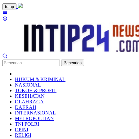
Loncat
tutup
ke
Menu
konten
Mobile
Pencarian
HUKUM & KRIMINAL
NASIONAL
TOKOH & PROFIL
KESEHATAN
OLAHRAGA
DAERAH
INTERNASIONAL
METROPOLITAN
TNI POLRI
OPINI
RELIGI