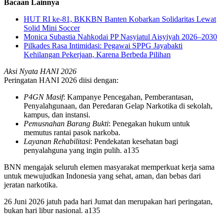
Bacaan Lainnya
HUT RI ke-81, BKKBN Banten Kobarkan Solidaritas Lewat
Solid Mini Soccer
Monica Subastia Nahkodai PP Nasyiatul Aisyiyah 2026–2030
Pilkades Rasa Intimidasi: Pegawai SPPG Jayabakti
Kehilangan Pekerjaan, Karena Berbeda Pilihan
Aksi Nyata HANI 2026
Peringatan HANI 2026 diisi dengan:
P4GN Masif
: Kampanye Pencegahan, Pemberantasan,
Penyalahgunaan, dan Peredaran Gelap Narkotika di sekolah,
kampus, dan instansi.
Pemusnahan Barang Bukti
: Penegakan hukum untuk
memutus rantai pasok narkoba.
Layanan Rehabilitasi
: Pendekatan kesehatan bagi
penyalahguna yang ingin pulih. a135
BNN mengajak seluruh elemen masyarakat memperkuat kerja sama
untuk mewujudkan Indonesia yang sehat, aman, dan bebas dari
jeratan narkotika.
26 Juni 2026 jatuh pada hari Jumat dan merupakan hari peringatan,
bukan hari libur nasional. a135