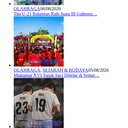
OLAHRAGA
06/08/2026
Tim U-21 Balangan Raih Juara III Gubernu…
OLAHRAGA
,
SEJARAH & BUDAYA
05/08/2026
Muktamar XVI Tapak Suci Digelar di Semar…