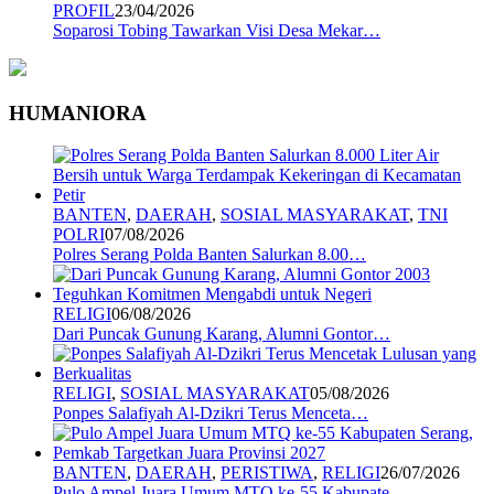
PROFIL
23/04/2026
Soparosi Tobing Tawarkan Visi Desa Mekar…
HUMANIORA
BANTEN
,
DAERAH
,
SOSIAL MASYARAKAT
,
TNI
POLRI
07/08/2026
Polres Serang Polda Banten Salurkan 8.00…
RELIGI
06/08/2026
Dari Puncak Gunung Karang, Alumni Gontor…
RELIGI
,
SOSIAL MASYARAKAT
05/08/2026
Ponpes Salafiyah Al-Dzikri Terus Menceta…
BANTEN
,
DAERAH
,
PERISTIWA
,
RELIGI
26/07/2026
Pulo Ampel Juara Umum MTQ ke-55 Kabupate…