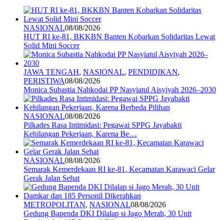
NASIONAL
08/08/2026
HUT RI ke-81, BKKBN Banten Kobarkan Solidaritas Lewat
Solid Mini Soccer
JAWA TENGAH
,
NASIONAL
,
PENDIDIKAN
,
PERISTIWA
08/08/2026
Monica Subastia Nahkodai PP Nasyiatul Aisyiyah 2026–2030
NASIONAL
08/08/2026
Pilkades Rasa Intimidasi: Pegawai SPPG Jayabakti
Kehilangan Pekerjaan, Karena Be…
NASIONAL
08/08/2026
Semarak Kemerdekaan RI ke-81, Kecamatan Karawaci Gelar
Gerak Jalan Sehat
METROPOLITAN
,
NASIONAL
08/08/2026
Gedung Bapenda DKI Dilalap si Jago Merah, 30 Unit