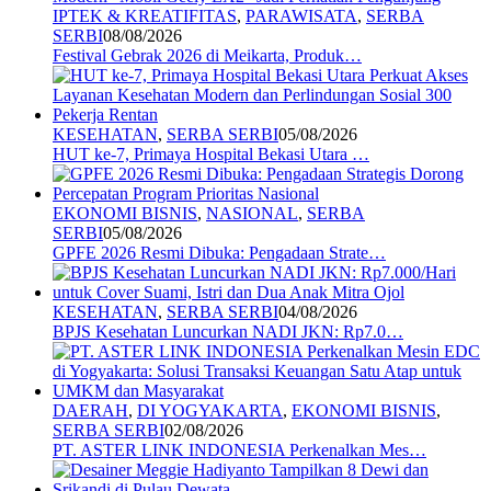
IPTEK & KREATIFITAS
,
PARAWISATA
,
SERBA
SERBI
08/08/2026
Festival Gebrak 2026 di Meikarta, Produk…
KESEHATAN
,
SERBA SERBI
05/08/2026
HUT ke-7, Primaya Hospital Bekasi Utara …
EKONOMI BISNIS
,
NASIONAL
,
SERBA
SERBI
05/08/2026
GPFE 2026 Resmi Dibuka: Pengadaan Strate…
KESEHATAN
,
SERBA SERBI
04/08/2026
BPJS Kesehatan Luncurkan NADI JKN: Rp7.0…
DAERAH
,
DI YOGYAKARTA
,
EKONOMI BISNIS
,
SERBA SERBI
02/08/2026
PT. ASTER LINK INDONESIA Perkenalkan Mes…