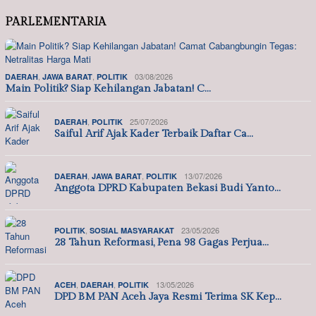
PARLEMENTARIA
,
,
03/08/2026
DAERAH
JAWA BARAT
POLITIK
Main Politik? Siap Kehilangan Jabatan! C…
,
25/07/2026
DAERAH
POLITIK
Saiful Arif Ajak Kader Terbaik Daftar Ca…
,
,
13/07/2026
DAERAH
JAWA BARAT
POLITIK
Anggota DPRD Kabupaten Bekasi Budi Yanto…
,
23/05/2026
POLITIK
SOSIAL MASYARAKAT
28 Tahun Reformasi, Pena 98 Gagas Perjua…
,
,
13/05/2026
ACEH
DAERAH
POLITIK
DPD BM PAN Aceh Jaya Resmi Terima SK Kep…