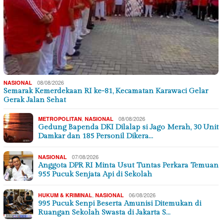
08/08/2026
NASIONAL
Semarak Kemerdekaan RI ke-81, Kecamatan Karawaci Gelar
Gerak Jalan Sehat
,
08/08/2026
METROPOLITAN
NASIONAL
Gedung Bapenda DKI Dilalap si Jago Merah, 30 Unit
Damkar dan 185 Personil Dikera…
07/08/2026
NASIONAL
Anggota DPR RI Minta Usut Tuntas Perkara Temuan
955 Pucuk Senjata Api di Sekolah
,
06/08/2026
HUKUM & KRIMINAL
NASIONAL
995 Pucuk Senpi Beserta Amunisi Ditemukan di
Ruangan Sekolah Swasta di Jakarta S…