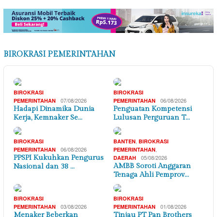
BIROKRASI PEMERINTAHAN
BIROKRASI
BIROKRASI
07/08/2026
06/08/2026
PEMERINTAHAN
PEMERINTAHAN
Hadapi Dinamika Dunia
Penguatan Kompetensi
Kerja, Kemnaker Se…
Lulusan Perguruan T…
,
BIROKRASI
BANTEN
BIROKRASI
06/08/2026
,
PEMERINTAHAN
PEMERINTAHAN
PPSPI Kukuhkan Pengurus
05/08/2026
DAERAH
AMBB Soroti Anggaran
Nasional dan 38 …
Tenaga Ahli Pemprov…
BIROKRASI
BIROKRASI
03/08/2026
01/08/2026
PEMERINTAHAN
PEMERINTAHAN
Menaker Beberkan
Tinjau PT Pan Brothers