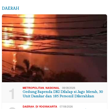
DAERAH
1
,
08/08/2026
METROPOLITAN
NASIONAL
Gedung Bapenda DKI Dilalap si Jago Merah, 30
Unit Damkar dan 185 Personil Dikerahkan
,
07/08/2026
DAERAH
DI YOGYAKARTA