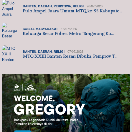
,
,
,
26/07/2026
BANTEN
DAERAH
PERISTIWA
RELIGI
Pulo Ampel Juara Umum MTQ ke-55 Kabupate…
18/07/2026
SOSIAL MASYARAKAT
Keluarga Besar Polres Metro Tangerang Ko…
,
,
07/07/2026
BANTEN
DAERAH
RELIGI
MTQ XXIII Banten Resmi Dibuka, Pemprov T…