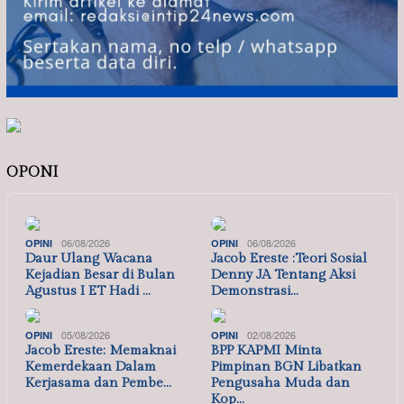
OPONI
06/08/2026
06/08/2026
OPINI
OPINI
Daur Ulang Wacana
Jacob Ereste :Teori Sosial
Kejadian Besar di Bulan
Denny JA Tentang Aksi
Agustus I ET Hadi …
Demonstrasi…
05/08/2026
02/08/2026
OPINI
OPINI
Jacob Ereste: Memaknai
BPP KAPMI Minta
Kemerdekaan Dalam
Pimpinan BGN Libatkan
Kerjasama dan Pembe…
Pengusaha Muda dan
Kop…