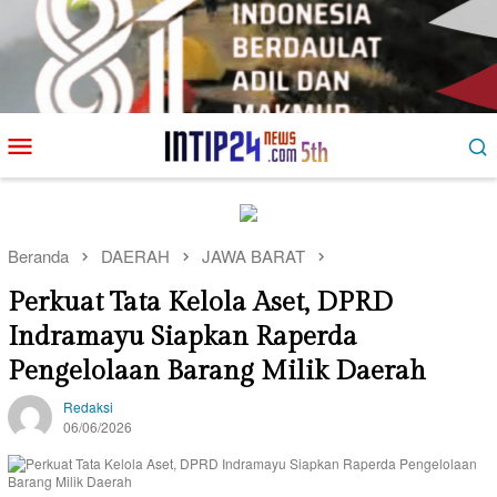
Loncat
Menu
ke
Mobile
konten
Beranda
DAERAH
JAWA BARAT
Perkuat Tata Kelola Aset, DPRD
Indramayu Siapkan Raperda
Pengelolaan Barang Milik Daerah
Redaksi
06/06/2026