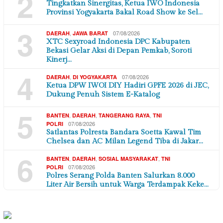
2
Tingkatkan Sinergitas, Ketua IWO Indonesia
Provinsi Yogyakarta Bakal Road Show ke Sel…
3
,
07/08/2026
DAERAH
JAWA BARAT
XTC Sexyroad Indonesia DPC Kabupaten
Bekasi Gelar Aksi di Depan Pemkab, Soroti
Kinerj…
4
,
07/08/2026
DAERAH
DI YOGYAKARTA
Ketua DPW IWOI DIY Hadiri GPFE 2026 di JEC,
Dukung Penuh Sistem E-Katalog
5
,
,
,
BANTEN
DAERAH
TANGERANG RAYA
TNI
07/08/2026
POLRI
Satlantas Polresta Bandara Soetta Kawal Tim
Chelsea dan AC Milan Legend Tiba di Jakar…
6
,
,
,
BANTEN
DAERAH
SOSIAL MASYARAKAT
TNI
07/08/2026
POLRI
Polres Serang Polda Banten Salurkan 8.000
Liter Air Bersih untuk Warga Terdampak Keke…