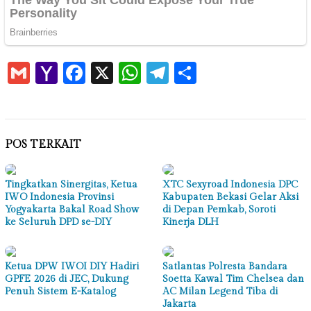
Gmail
Yahoo
Facebook
X
WhatsApp
Telegram
Share
Mail
POS TERKAIT
Tingkatkan Sinergitas, Ketua
XTC Sexyroad Indonesia DPC
IWO Indonesia Provinsi
Kabupaten Bekasi Gelar Aksi
Yogyakarta Bakal Road Show
di Depan Pemkab, Soroti
ke Seluruh DPD se-DIY
Kinerja DLH
Ketua DPW IWOI DIY Hadiri
Satlantas Polresta Bandara
GPFE 2026 di JEC, Dukung
Soetta Kawal Tim Chelsea dan
Penuh Sistem E-Katalog
AC Milan Legend Tiba di
Jakarta