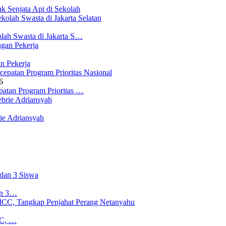
 Senjata Api di Sekolah
lah Swasta di Jakarta S…
n Pekerja
6
atan Program Prioritas …
ie Adriansyah
an 3…
CC, …