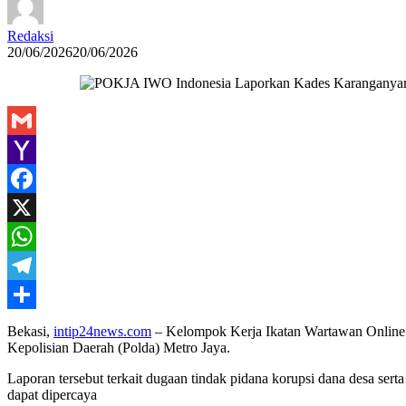
Redaksi
20/06/2026
20/06/2026
Gmail
Yahoo
Mail
Facebook
X
WhatsApp
Telegram
Share
Bekasi,
intip24news.com
– Kelompok Kerja Ikatan Wartawan Online
Kepolisian Daerah (Polda) Metro Jaya.
Laporan tersebut terkait dugaan tindak pidana korupsi dana desa sert
dapat dipercaya