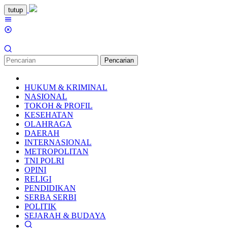
Loncat
tutup
ke
Menu
konten
Mobile
Pencarian
HUKUM & KRIMINAL
NASIONAL
TOKOH & PROFIL
KESEHATAN
OLAHRAGA
DAERAH
INTERNASIONAL
METROPOLITAN
TNI POLRI
OPINI
RELIGI
PENDIDIKAN
SERBA SERBI
POLITIK
SEJARAH & BUDAYA