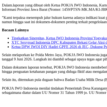
​Dalam.laporan yang dibuat oleh Ketua POKJA IWO Indonesia, Karno
Informasi Provinsi Jawa Barat (Nomor: 1459/PTSN-MK.MA/KI-JBR
​”Kami terpaksa menempuh jalur hukum karena adanya indikasi kuat p
namun hingga saat ini dokumen-dokumen penting terkait pengelolaan 
Bacaan Lainnya
Tingkatkan Sinergitas, Ketua IWO Indonesia Provinsi Yogya
XTC Sexyroad Indonesia DPC Kabupaten Bekasi Gelar Aksi d
Ketua DPW IWOI DIY Hadiri GPFE 2026 di JEC, Dukung Pe
​Selain melaporkan ke Polda Metro Jaya, POKJA IWO Indonesia juga
tanggal 9 Juni 2026. Langkah ini diambil sebagai upaya tegas agar pi
​Dalam dokumen laporan tersebut, POKJA IWO Indonesia membeberkan s
hingga penguatan ketahanan pangan yang diduga fiktif atau mengala
Selain itu, ditemukan pula dugaan bahwa Badan Usaha Milik Desa (
POKJA IWO Indonesia menilai tindakan Pemerintah Desa Karanganya
sebagaimana diatur dalam UU Nomor 31 Tahun 1999 jo. UU Nomor 2