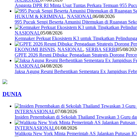
Anggota DPR RI Minta Usut Tuntas Perkara Temuan 955 Pucuk
HUKUM & KRIMINAL
,
NASIONAL
06/08/2026
995 Pucuk Senpi Beserta Amunisi Ditemukan di Ruangan Seko
NASIONAL
05/08/2026
Kemnaker Perkuat Ekosistem K3 untuk Tingkatkan Pelindunga
EKONOMI BISNIS
,
NASIONAL
,
SERBA SERBI
05/08/202
GPFE 2026 Resmi Dibuka: Pengadaan Strategis Dorong Percep
NASIONAL
04/08/2026
Jaksa Agung Resmi Berhentikan Sementara Ex Jampidsus Febr
DUNIA
INTERNASIONAL
07/08/2026
Insiden Penembakan di Sekolah Thailand Tewaskan 3 Guru d
INTERNASIONAL
01/08/2026
Walikota New York Minta Pemerintah AS Jalankan Putusan I