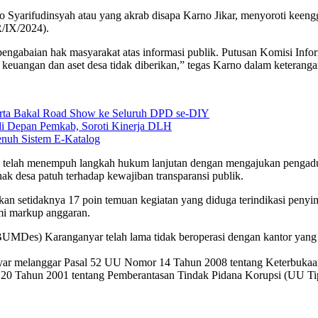
 Syarifudinsyah atau yang akrab disapa Karno Jikar, menyoroti keen
/IX/2024).
engabaian hak masyarakat atas informasi publik. Putusan Komisi Info
keuangan dan aset desa tidak diberikan,” tegas Karno dalam keteranga
karta Bakal Road Show ke Seluruh DPD se-DIY
i Depan Pemkab, Soroti Kinerja DLH
nuh Sistem E-Katalog
 telah menempuh langkah hukum lanjutan dengan mengajukan pengadua
hak desa patuh terhadap kewajiban transparansi publik.
etidaknya 17 poin temuan kegiatan yang diduga terindikasi penyimpan
mi markup anggaran.
BUMDes) Karanganyar telah lama tidak beroperasi dengan kantor yang 
r melanggar Pasal 52 UU Nomor 14 Tahun 2008 tentang Keterbukaan I
0 Tahun 2001 tentang Pemberantasan Tindak Pidana Korupsi (UU Tip