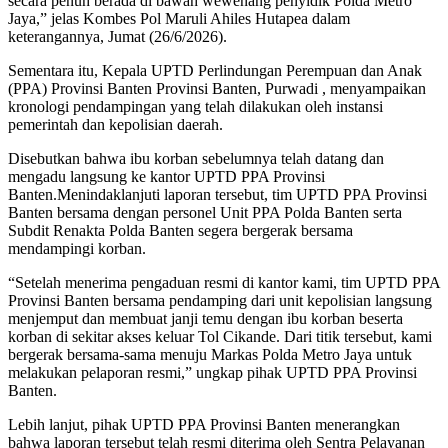
secara penuh berada di bawah wewenang penyidik Polda Metro
Jaya,” jelas Kombes Pol Maruli Ahiles Hutapea dalam
keterangannya, Jumat (26/6/2026).
Sementara itu, Kepala UPTD Perlindungan Perempuan dan Anak
(PPA) Provinsi Banten Provinsi Banten, Purwadi , menyampaikan
kronologi pendampingan yang telah dilakukan oleh instansi
pemerintah dan kepolisian daerah.
Disebutkan bahwa ibu korban sebelumnya telah datang dan
mengadu langsung ke kantor UPTD PPA Provinsi
Banten.Menindaklanjuti laporan tersebut, tim UPTD PPA Provinsi
Banten bersama dengan personel Unit PPA Polda Banten serta
Subdit Renakta Polda Banten segera bergerak bersama
mendampingi korban.
“Setelah menerima pengaduan resmi di kantor kami, tim UPTD PPA
Provinsi Banten bersama pendamping dari unit kepolisian langsung
menjemput dan membuat janji temu dengan ibu korban beserta
korban di sekitar akses keluar Tol Cikande. Dari titik tersebut, kami
bergerak bersama-sama menuju Markas Polda Metro Jaya untuk
melakukan pelaporan resmi,” ungkap pihak UPTD PPA Provinsi
Banten.
Lebih lanjut, pihak UPTD PPA Provinsi Banten menerangkan
bahwa laporan tersebut telah resmi diterima oleh Sentra Pelayanan