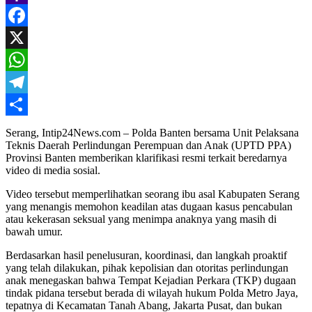
Yahoo
Mail
Facebook
X
WhatsApp
Telegram
Share
Serang, Intip24News.com – Polda Banten bersama Unit Pelaksana
Teknis Daerah Perlindungan Perempuan dan Anak (UPTD PPA)
Provinsi Banten memberikan klarifikasi resmi terkait beredarnya
video di media sosial.
Video tersebut memperlihatkan seorang ibu asal Kabupaten Serang
yang menangis memohon keadilan atas dugaan kasus pencabulan
atau kekerasan seksual yang menimpa anaknya yang masih di
bawah umur.
Berdasarkan hasil penelusuran, koordinasi, dan langkah proaktif
yang telah dilakukan, pihak kepolisian dan otoritas perlindungan
anak menegaskan bahwa Tempat Kejadian Perkara (TKP) dugaan
tindak pidana tersebut berada di wilayah hukum Polda Metro Jaya,
tepatnya di Kecamatan Tanah Abang, Jakarta Pusat, dan bukan