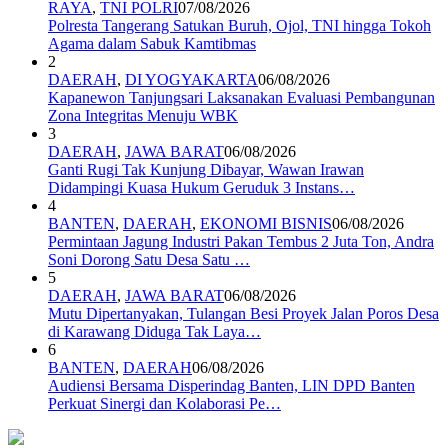
RAYA
,
TNI POLRI
07/08/2026
Polresta Tangerang Satukan Buruh, Ojol, TNI hingga Tokoh
Agama dalam Sabuk Kamtibmas
2
DAERAH
,
DI YOGYAKARTA
06/08/2026
Kapanewon Tanjungsari Laksanakan Evaluasi Pembangunan
Zona Integritas Menuju WBK
3
DAERAH
,
JAWA BARAT
06/08/2026
Ganti Rugi Tak Kunjung Dibayar, Wawan Irawan
Didampingi Kuasa Hukum Geruduk 3 Instans…
4
BANTEN
,
DAERAH
,
EKONOMI BISNIS
06/08/2026
Permintaan Jagung Industri Pakan Tembus 2 Juta Ton, Andra
Soni Dorong Satu Desa Satu …
5
DAERAH
,
JAWA BARAT
06/08/2026
Mutu Dipertanyakan, Tulangan Besi Proyek Jalan Poros Desa
di Karawang Diduga Tak Laya…
6
BANTEN
,
DAERAH
06/08/2026
Audiensi Bersama Disperindag Banten, LIN DPD Banten
Perkuat Sinergi dan Kolaborasi Pe…