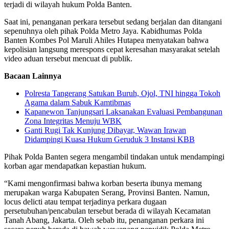
terjadi di wilayah hukum Polda Banten.
Saat ini, penanganan perkara tersebut sedang berjalan dan ditangani
sepenuhnya oleh pihak Polda Metro Jaya. Kabidhumas Polda
Banten Kombes Pol Maruli Ahiles Hutapea menyatakan bahwa
kepolisian langsung merespons cepat keresahan masyarakat setelah
video aduan tersebut mencuat di publik.
Bacaan Lainnya
Polresta Tangerang Satukan Buruh, Ojol, TNI hingga Tokoh
Agama dalam Sabuk Kamtibmas
Kapanewon Tanjungsari Laksanakan Evaluasi Pembangunan
Zona Integritas Menuju WBK
Ganti Rugi Tak Kunjung Dibayar, Wawan Irawan
Didampingi Kuasa Hukum Geruduk 3 Instansi KBB
Pihak Polda Banten segera mengambil tindakan untuk mendampingi
korban agar mendapatkan kepastian hukum.
“Kami mengonfirmasi bahwa korban beserta ibunya memang
merupakan warga Kabupaten Serang, Provinsi Banten. Namun,
locus delicti atau tempat terjadinya perkara dugaan
persetubuhan/pencabulan tersebut berada di wilayah Kecamatan
Tanah Abang, Jakarta. Oleh sebab itu, penanganan perkara ini