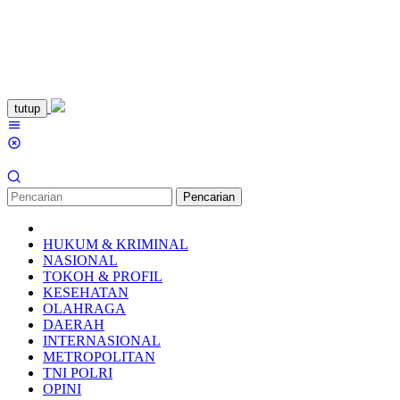
Loncat
tutup
ke
Menu
konten
Mobile
Pencarian
HUKUM & KRIMINAL
NASIONAL
TOKOH & PROFIL
KESEHATAN
OLAHRAGA
DAERAH
INTERNASIONAL
METROPOLITAN
TNI POLRI
OPINI