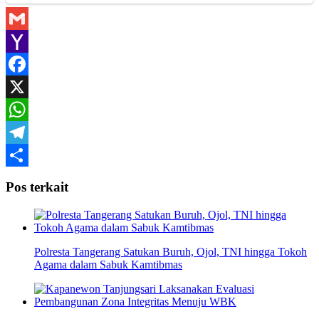
Gmail
Yahoo
Mail
Facebook
X
WhatsApp
Telegram
Share
Pos terkait
Polresta Tangerang Satukan Buruh, Ojol, TNI hingga Tokoh
Agama dalam Sabuk Kamtibmas