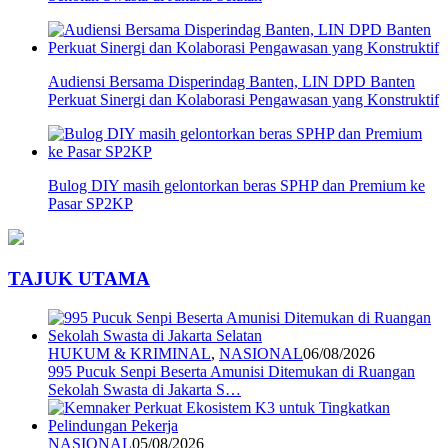
Audiensi Bersama Disperindag Banten, LIN DPD Banten
Perkuat Sinergi dan Kolaborasi Pengawasan yang Konstruktif
Bulog DIY masih gelontorkan beras SPHP dan Premium ke
Pasar SP2KP
TAJUK UTAMA
HUKUM & KRIMINAL
,
NASIONAL
06/08/2026
995 Pucuk Senpi Beserta Amunisi Ditemukan di Ruangan
Sekolah Swasta di Jakarta S…
NASIONAL
05/08/2026