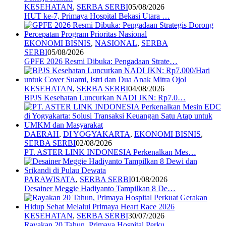
KESEHATAN
,
SERBA SERBI
05/08/2026
HUT ke-7, Primaya Hospital Bekasi Utara …
EKONOMI BISNIS
,
NASIONAL
,
SERBA
SERBI
05/08/2026
GPFE 2026 Resmi Dibuka: Pengadaan Strate…
KESEHATAN
,
SERBA SERBI
04/08/2026
BPJS Kesehatan Luncurkan NADI JKN: Rp7.0…
DAERAH
,
DI YOGYAKARTA
,
EKONOMI BISNIS
,
SERBA SERBI
02/08/2026
PT. ASTER LINK INDONESIA Perkenalkan Mes…
PARAWISATA
,
SERBA SERBI
01/08/2026
Desainer Meggie Hadiyanto Tampilkan 8 De…
KESEHATAN
,
SERBA SERBI
30/07/2026
Rayakan 20 Tahun, Primaya Hospital Perku…