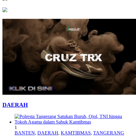
DAERAH
1
BANTEN
,
DAERAH
,
KAMTIBMAS
,
TANGERANG