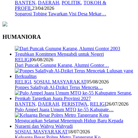
BANTEN
,
DAERAH
,
POLITIK
,
TOKOH &
PROFIL
23/04/2026
Soparosi Tobing Tawarkan Visi Desa Mekar…
HUMANIORA
RELIGI
06/08/2026
Dari Puncak Gunung Karang, Alumni Gontor…
RELIGI
,
SOSIAL MASYARAKAT
05/08/2026
Ponpes Salafiyah Al-Dzikri Terus Menceta…
BANTEN
,
DAERAH
,
PERISTIWA
,
RELIGI
26/07/2026
Pulo Ampel Juara Umum MTQ ke-55 Kabupate…
SOSIAL MASYARAKAT
18/07/2026
Keluarga Besar Polres Metro Tangerang Ko…