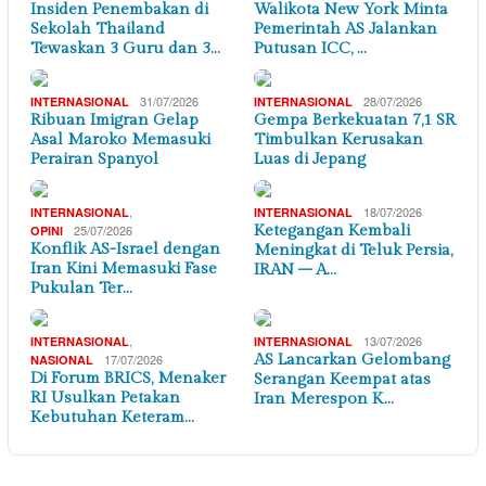
Insiden Penembakan di
Walikota New York Minta
Sekolah Thailand
Pemerintah AS Jalankan
Tewaskan 3 Guru dan 3…
Putusan ICC, …
31/07/2026
28/07/2026
INTERNASIONAL
INTERNASIONAL
Ribuan Imigran Gelap
Gempa Berkekuatan 7,1 SR
Asal Maroko Memasuki
Timbulkan Kerusakan
Perairan Spanyol
Luas di Jepang
,
18/07/2026
INTERNASIONAL
INTERNASIONAL
25/07/2026
Ketegangan Kembali
OPINI
Konflik AS-Israel dengan
Meningkat di Teluk Persia,
Iran Kini Memasuki Fase
IRAN – A…
Pukulan Ter…
,
13/07/2026
INTERNASIONAL
INTERNASIONAL
17/07/2026
AS Lancarkan Gelombang
NASIONAL
Di Forum BRICS, Menaker
Serangan Keempat atas
RI Usulkan Petakan
Iran Merespon K…
Kebutuhan Keteram…