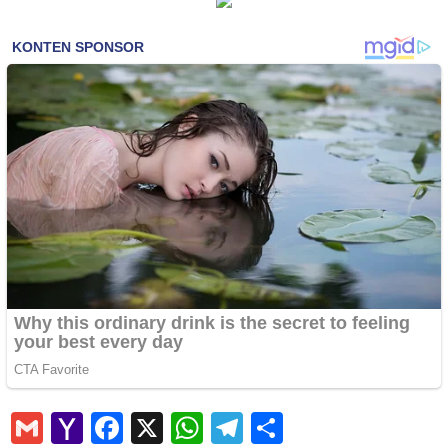
Gmail
Yahoo
Facebook
X
WhatsApp
Telegram
Share