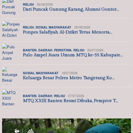
06/08/2026
RELIGI
Dari Puncak Gunung Karang, Alumni Gontor…
,
05/08/2026
RELIGI
SOSIAL MASYARAKAT
Ponpes Salafiyah Al-Dzikri Terus Menceta…
,
,
,
26/07/2026
BANTEN
DAERAH
PERISTIWA
RELIGI
Pulo Ampel Juara Umum MTQ ke-55 Kabupate…
18/07/2026
SOSIAL MASYARAKAT
Keluarga Besar Polres Metro Tangerang Ko…
,
,
07/07/2026
BANTEN
DAERAH
RELIGI
MTQ XXIII Banten Resmi Dibuka, Pemprov T…