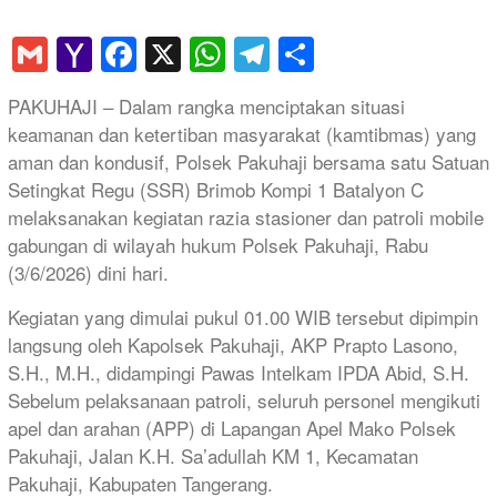
Gmail
Yahoo
Facebook
X
WhatsApp
Telegram
Share
Mail
PAKUHAJI – Dalam rangka menciptakan situasi
keamanan dan ketertiban masyarakat (kamtibmas) yang
aman dan kondusif, Polsek Pakuhaji bersama satu Satuan
Setingkat Regu (SSR) Brimob Kompi 1 Batalyon C
melaksanakan kegiatan razia stasioner dan patroli mobile
gabungan di wilayah hukum Polsek Pakuhaji, Rabu
(3/6/2026) dini hari.
Kegiatan yang dimulai pukul 01.00 WIB tersebut dipimpin
langsung oleh Kapolsek Pakuhaji, AKP Prapto Lasono,
S.H., M.H., didampingi Pawas Intelkam IPDA Abid, S.H.
Sebelum pelaksanaan patroli, seluruh personel mengikuti
apel dan arahan (APP) di Lapangan Apel Mako Polsek
Pakuhaji, Jalan K.H. Sa’adullah KM 1, Kecamatan
Pakuhaji, Kabupaten Tangerang.