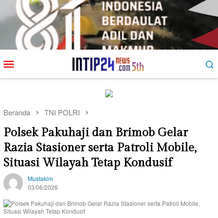
Loncat
Menu
ke
Mobile
konten
Beranda
TNI POLRI
Polsek Pakuhaji dan Brimob Gelar
Razia Stasioner serta Patroli Mobile,
Situasi Wilayah Tetap Kondusif
Mustakim
03/06/2026