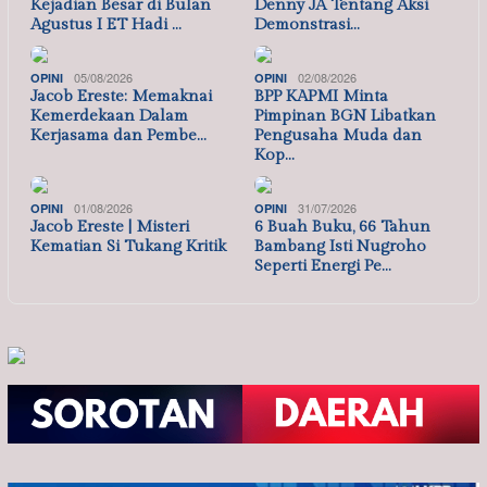
Kejadian Besar di Bulan
Denny JA Tentang Aksi
Agustus I ET Hadi …
Demonstrasi…
05/08/2026
02/08/2026
OPINI
OPINI
Jacob Ereste: Memaknai
BPP KAPMI Minta
Kemerdekaan Dalam
Pimpinan BGN Libatkan
Kerjasama dan Pembe…
Pengusaha Muda dan
Kop…
01/08/2026
31/07/2026
OPINI
OPINI
Jacob Ereste | Misteri
6 Buah Buku, 66 Tahun
Kematian Si Tukang Kritik
Bambang Isti Nugroho
Seperti Energi Pe…