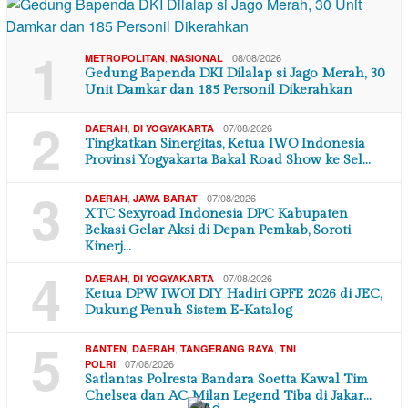
1
,
08/08/2026
METROPOLITAN
NASIONAL
Gedung Bapenda DKI Dilalap si Jago Merah, 30
Unit Damkar dan 185 Personil Dikerahkan
2
,
07/08/2026
DAERAH
DI YOGYAKARTA
Tingkatkan Sinergitas, Ketua IWO Indonesia
Provinsi Yogyakarta Bakal Road Show ke Sel…
3
,
07/08/2026
DAERAH
JAWA BARAT
XTC Sexyroad Indonesia DPC Kabupaten
Bekasi Gelar Aksi di Depan Pemkab, Soroti
Kinerj…
4
,
07/08/2026
DAERAH
DI YOGYAKARTA
Ketua DPW IWOI DIY Hadiri GPFE 2026 di JEC,
Dukung Penuh Sistem E-Katalog
5
,
,
,
BANTEN
DAERAH
TANGERANG RAYA
TNI
07/08/2026
POLRI
Satlantas Polresta Bandara Soetta Kawal Tim
Chelsea dan AC Milan Legend Tiba di Jakar…