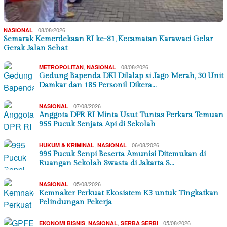
08/08/2026
NASIONAL
Semarak Kemerdekaan RI ke-81, Kecamatan Karawaci Gelar
Gerak Jalan Sehat
,
08/08/2026
METROPOLITAN
NASIONAL
Gedung Bapenda DKI Dilalap si Jago Merah, 30 Unit
Damkar dan 185 Personil Dikera…
07/08/2026
NASIONAL
Anggota DPR RI Minta Usut Tuntas Perkara Temuan
955 Pucuk Senjata Api di Sekolah
,
06/08/2026
HUKUM & KRIMINAL
NASIONAL
995 Pucuk Senpi Beserta Amunisi Ditemukan di
Ruangan Sekolah Swasta di Jakarta S…
05/08/2026
NASIONAL
Kemnaker Perkuat Ekosistem K3 untuk Tingkatkan
Pelindungan Pekerja
,
,
05/08/2026
EKONOMI BISNIS
NASIONAL
SERBA SERBI