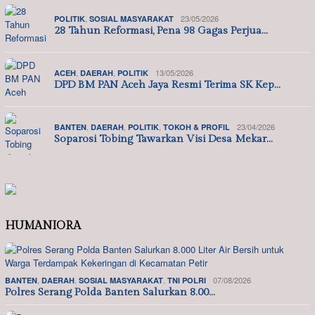
,
23/05/2026
POLITIK
SOSIAL MASYARAKAT
28 Tahun Reformasi, Pena 98 Gagas Perjua…
,
,
13/05/2026
ACEH
DAERAH
POLITIK
DPD BM PAN Aceh Jaya Resmi Terima SK Kep…
,
,
,
23/04/2026
BANTEN
DAERAH
POLITIK
TOKOH & PROFIL
Soparosi Tobing Tawarkan Visi Desa Mekar…
HUMANIORA
,
,
,
07/08/2026
BANTEN
DAERAH
SOSIAL MASYARAKAT
TNI POLRI
Polres Serang Polda Banten Salurkan 8.00…