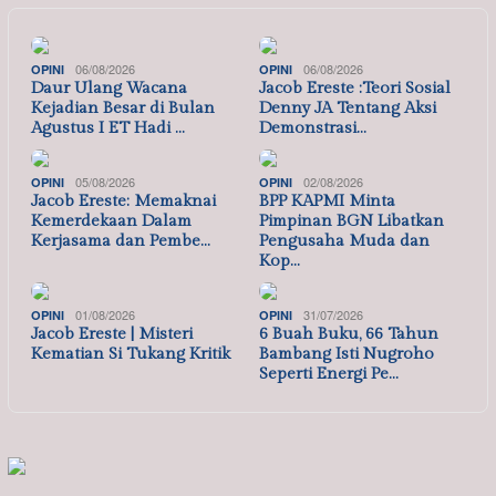
06/08/2026
06/08/2026
OPINI
OPINI
Daur Ulang Wacana
Jacob Ereste :Teori Sosial
Kejadian Besar di Bulan
Denny JA Tentang Aksi
Agustus I ET Hadi …
Demonstrasi…
05/08/2026
02/08/2026
OPINI
OPINI
Jacob Ereste: Memaknai
BPP KAPMI Minta
Kemerdekaan Dalam
Pimpinan BGN Libatkan
Kerjasama dan Pembe…
Pengusaha Muda dan
Kop…
01/08/2026
31/07/2026
OPINI
OPINI
Jacob Ereste | Misteri
6 Buah Buku, 66 Tahun
Kematian Si Tukang Kritik
Bambang Isti Nugroho
Seperti Energi Pe…