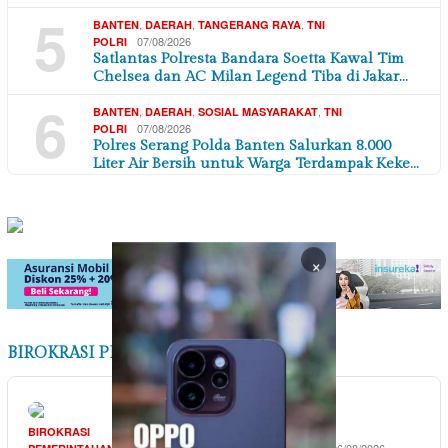
5
,
,
,
BANTEN
DAERAH
TANGERANG RAYA
TNI
07/08/2026
POLRI
Satlantas Polresta Bandara Soetta Kawal Tim
Chelsea dan AC Milan Legend Tiba di Jakar…
6
,
,
,
BANTEN
DAERAH
SOSIAL MASYARAKAT
TNI
07/08/2026
POLRI
Polres Serang Polda Banten Salurkan 8.000
Liter Air Bersih untuk Warga Terdampak Keke…
×
BIROKRASI PEMERINTAHAN
BIROKRASI
BIROKRASI
07/08/2026
06/08/2026