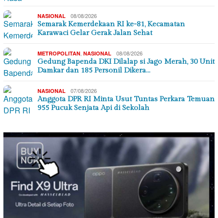
08/08/2026
NASIONAL
Semarak Kemerdekaan RI ke-81, Kecamatan
Karawaci Gelar Gerak Jalan Sehat
,
08/08/2026
METROPOLITAN
NASIONAL
Gedung Bapenda DKI Dilalap si Jago Merah, 30 Unit
Damkar dan 185 Personil Dikera…
07/08/2026
NASIONAL
Anggota DPR RI Minta Usut Tuntas Perkara Temuan
955 Pucuk Senjata Api di Sekolah