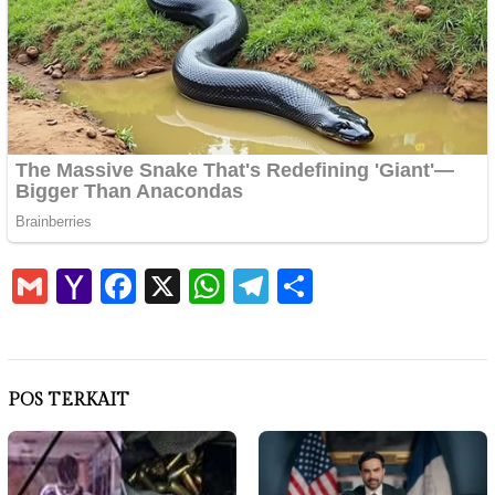
Gmail
Yahoo
Facebook
X
WhatsApp
Telegram
Share
Mail
POS TERKAIT