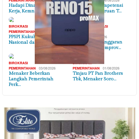
PEMERINTAHAN
PEMERINTAHAN
Hadapi Dinamika Dunia
Penguatan Kompetensi
Kerja, Kemnaker Se…
Lulusan Perguruan T…
,
BIROKRASI
BANTEN
BIROKRASI
06/08/2026
,
PEMERINTAHAN
PEMERINTAHAN
PPSPI Kukuhkan Pengurus
05/08/2026
DAERAH
AMBB Soroti Anggaran
Nasional dan 38 …
Tenaga Ahli Pemprov…
BIROKRASI
BIROKRASI
03/08/2026
01/08/2026
PEMERINTAHAN
PEMERINTAHAN
Menaker Beberkan
Tinjau PT Pan Brothers
Langkah Pemerintah
Tbk, Menaker Soro…
Perk…