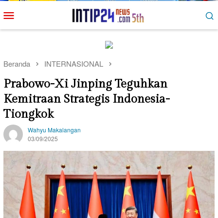
Loncat
Menu
ke
Mobile
konten
Beranda
INTERNASIONAL
Prabowo-Xi Jinping Teguhkan
Kemitraan Strategis Indonesia-
Tiongkok
Wahyu Makalangan
03/09/2025