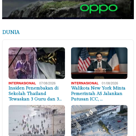
DUNIA
07/08/2026
01/08/2026
INTERNASIONAL
INTERNASIONAL
Insiden Penembakan di
Walikota New York Minta
Sekolah Thailand
Pemerintah AS Jalankan
Tewaskan 3 Guru dan 3…
Putusan ICC, …