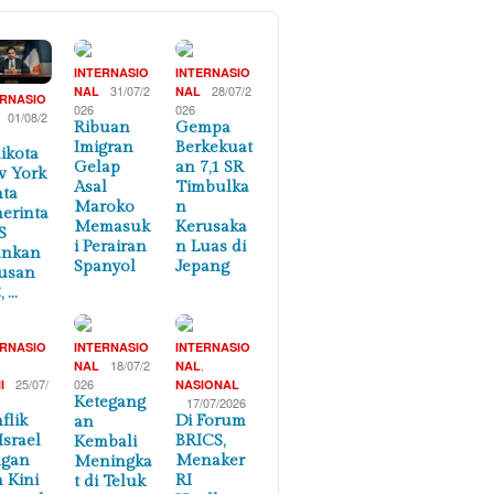
INTERNASIO
INTERNASIO
31/07/2
28/07/2
NAL
NAL
ERNASIO
026
026
01/08/2
Ribuan
Gempa
Imigran
Berkekuat
ikota
Gelap
an 7,1 SR
 York
Asal
Timbulka
ta
Maroko
n
erinta
Memasuk
Kerusaka
S
i Perairan
n Luas di
ankan
Spanyol
Jepang
usan
, …
ERNASIO
INTERNASIO
INTERNASIO
,
18/07/2
,
NAL
NAL
25/07/
026
I
NASIONAL
Ketegang
17/07/2026
flik
Di Forum
an
Israel
BRICS,
Kembali
ngan
Menaker
Meningka
n Kini
RI
t di Teluk