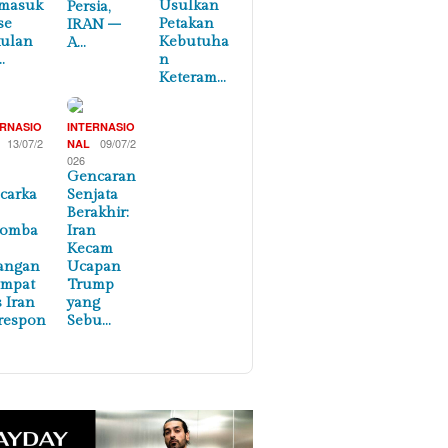
masuk
Usulkan
Persia,
se
Petakan
IRAN –
ulan
Kebutuha
A…
…
n
Keteram…
ERNASIO
INTERNASIO
13/07/2
09/07/2
NAL
026
Gencaran
carka
Senjata
Berakhir:
lomba
Iran
Kecam
angan
Ucapan
empat
Trump
s Iran
yang
respon
Sebu…