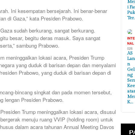
Me
i Fa
rah. Ini kesempatan bersejarah. Ini benar-benar
Puk
an di Gaza,” kata Presiden Prabowo.
Ter
di Gaza sudah berkurang, sangat berkurang.
itu besar, begitu deras masuk. Saya sangat
INT
NAL
t serta,” sambung Prabowo.
026
AS
um meninggalkan lokasi acara, Presiden Trump
Lan
negara yang duduk di barisan depan dan menyalami
n
Ge
residen Prabowo, yang duduk di barisan depan di
ng
Ser
Ke
ncang-bincang singkat dan pada momen tersebut,
ata
Me
g lengan Presiden Prabowo.
K…
 Presiden Trump meninggalkan lokasi acara, disusul
 bergerak menuju ruang VVIP (holding room) untuk
khusus dalam acara tahunan Annual Meeting Davos