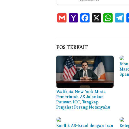
Gmail
Yahoo
Faceboo
X
Wha
T
Mail
POS TERKAIT
Ribu
Maro
Span
Walikota New York Minta
Pemerintah AS Jalankan
Putusan ICC, Tangkap
Penjahat Perang Netanyahu
Konflik AS-Israel dengan Iran
Kete