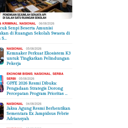
,
06/08/2026
& KRIMINAL
NASIONAL
cuk Senpi Beserta Amunisi
kan di Ruangan Sekolah Swasta di
a S…
05/08/2026
NASIONAL
Kemnaker Perkuat Ekosistem K3
untuk Tingkatkan Pelindungan
Pekerja
,
,
EKONOMI BISNIS
NASIONAL
SERBA
05/08/2026
SERBI
GPFE 2026 Resmi Dibuka:
Pengadaan Strategis Dorong
Percepatan Program Prioritas …
04/08/2026
NASIONAL
Jaksa Agung Resmi Berhentikan
Sementara Ex Jampidsus Febrie
Adriansyah