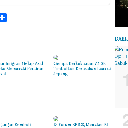
k
tsApp
elegram
Share
DAE
an Imigran Gelap Asal
Gempa Berkekuatan 7,1 SR
ko Memasuki Perairan
Timbulkan Kerusakan Luas di
yol
Jepang
gangan Kembali
Di Forum BRICS, Menaker RI