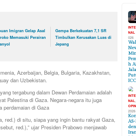
INT
buan Imigran Gelap Asal
Gempa Berkekuatan 7,1 SR
NAL
roko Memasuki Perairan
Timbulkan Kerusakan Luas di
026
Wal
anyol
Jepang
New
Min
Pem
h A
Jal
Armenia, Azerbaijan, Belgia, Bulgaria, Kazakhstan,
Put
guay dan Uzbekistan.
ICC
a yang tergabung dalam Dewan Perdamaian adalah
INT
t Palestina di Gaza. Negara-negara itu juga
NAL
a perdamaian di Gaza
OPIN
2026
Kon
, red.) di situ, siapa yang ingin bantu rakyat Gaza,
AS-
rsebut, red.),” ujar Presiden Prabowo menjawab
de
Ira