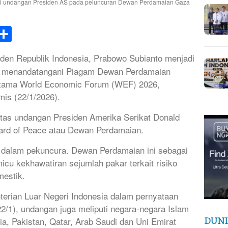
hi undangan Presiden AS pada peluncuran Dewan Perdamaian Gaza
k
tsApp
elegram
Share
den Republik Indonesia, Prabowo Subianto menjadi
g menandatangani Piagam Dewan Perdamaian
 utama World Economic Forum (WEF) 2026,
is (22/1/2026).
atas undangan Presiden Amerika Serikat Donald
ard of Peace atau Dewan Perdamaian.
 dalam pekuncura. Dewan Perdamaian ini sebagai
cu kekhawatiran sejumlah pakar terkait risiko
mestik.
erian Luar Negeri Indonesia dalam pernyataan
2/1), undangan juga meliputi negara-negara Islam
nia, Pakistan, Qatar, Arab Saudi dan Uni Emirat
DUNI