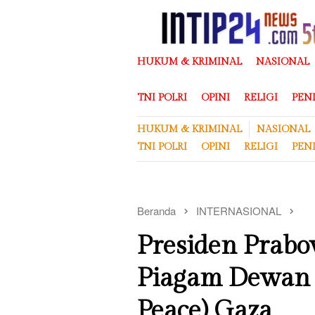
Loncat
ke
konten
HUKUM & KRIMINAL
NASIONAL
TNI POLRI
OPINI
RELIGI
PEN
HUKUM & KRIMINAL
NASIONAL
TNI POLRI
OPINI
RELIGI
PEN
Beranda
INTERNASIONAL
Presiden Prabo
Piagam Dewan 
Peace) Gaza