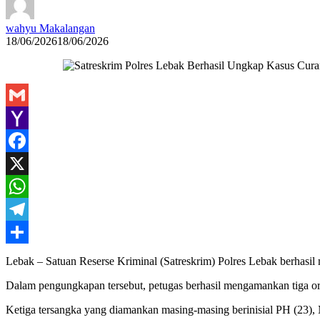
wahyu Makalangan
18/06/2026
18/06/2026
Gmail
Yahoo
Mail
Facebook
X
WhatsApp
Telegram
Share
Lebak – Satuan Reserse Kriminal (Satreskrim) Polres Lebak berhasil
Dalam pengungkapan tersebut, petugas berhasil mengamankan tiga oran
Ketiga tersangka yang diamankan masing-masing berinisial PH (23),