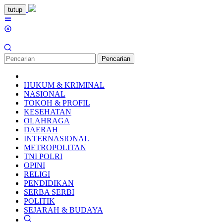
Loncat
tutup
ke
Menu
konten
Mobile
Pencarian
HUKUM & KRIMINAL
NASIONAL
TOKOH & PROFIL
KESEHATAN
OLAHRAGA
DAERAH
INTERNASIONAL
METROPOLITAN
TNI POLRI
OPINI
RELIGI
PENDIDIKAN
SERBA SERBI
POLITIK
SEJARAH & BUDAYA