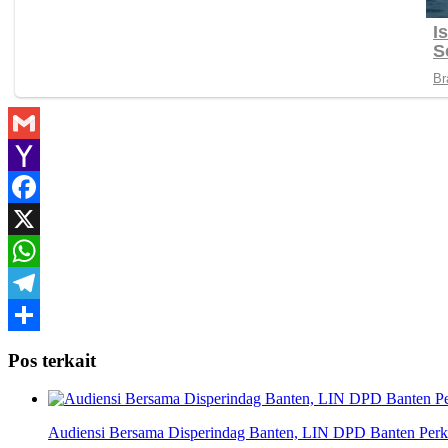
Gmail
Yahoo
Mail
Facebook
X
WhatsApp
Telegram
Share
Pos terkait
Audiensi Bersama Disperindag Banten, LIN DPD Banten Perku