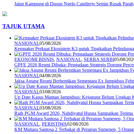
Jalan Kampung di Dusun Ngelo Candirejo Semin Rusak Parah
TAJUK UTAMA
NASIONAL
05/08/2026
Kemnaker Perkuat Ekosistem K3 untuk Tingkatkan Pelindunga
EKONOMI BISNIS
,
NASIONAL
,
SERBA SERBI
05/08/202
GPFE 2026 Resmi Dibuka: Pengadaan Strategis Dorong Percep
NASIONAL
04/08/2026
Jaksa Agung Resmi Berhentikan Sementara Ex Jampidsus Febr
NASIONAL
03/08/2026
Up Date Kasus Mantan Jampidsus: Kejagung Belum Ungkap 
NASIONAL
03/08/2026
Raih PGM Award 2026, Nahdiyatul Husna Sampaikan Terim
NASIONAL
,
PERISTIWA
02/08/2026
KM Mutiara Santosa 2 Terbakar di Perairan Sumenep, 5 Ora