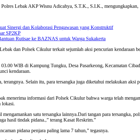
 Polres Lebak AKP Wisnu Adicahya, S.T.K., S.I.K., mengungkapkan,
at Sinergi dan Kolaborasi Pengawasan yang Konstruktif
asar SP2KP
 Bantuan Rutisae ke BAZNAS untuk Warga Sukakerta
es Lebak dan Polsek Cikulur terkait sejumlah aksi pencurian kendaraan
pukul 03.00 WIB di Kampung Tungku, Desa Pasarkeong, Kecamatan Ciba
unci kendaraan.
, terangnya. Selain itu, para tersangka juga diketahui melakukan aksi 
bak menerima informasi dari Polsek Cikulur bahwa warga telah menga
 lokasi.
 mengamankan satu tersangka lainnya.Dari tangan para tersangka, poli
a hasil tindak pidana.,” terang Kasat Reskrim.”
ncaman pidana penjara paling lama 7 tahun,” tegasnya.