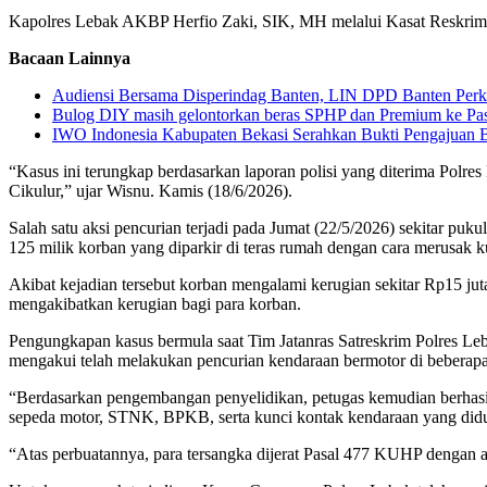
Kapolres Lebak AKBP Herfio Zaki, SIK, MH melalui Kasat Reskrim
Bacaan Lainnya
Audiensi Bersama Disperindag Banten, LIN DPD Banten Perku
Bulog DIY masih gelontorkan beras SPHP dan Premium ke P
IWO Indonesia Kabupaten Bekasi Serahkan Bukti Pengajuan
“Kasus ini terungkap berdasarkan laporan polisi yang diterima Polr
Cikulur,” ujar Wisnu. Kamis (18/6/2026).
Salah satu aksi pencurian terjadi pada Jumat (22/5/2026) sekitar 
125 milik korban yang diparkir di teras rumah dengan cara merusak k
Akibat kejadian tersebut korban mengalami kerugian sekitar Rp15 juta
mengakibatkan kerugian bagi para korban.
Pengungkapan kasus bermula saat Tim Jatanras Satreskrim Polres Le
mengakui telah melakukan pencurian kendaraan bermotor di beberapa
“Berdasarkan pengembangan penyelidikan, petugas kemudian berhasil
sepeda motor, STNK, BPKB, serta kunci kontak kendaraan yang didug
“Atas perbuatannya, para tersangka dijerat Pasal 477 KUHP dengan a