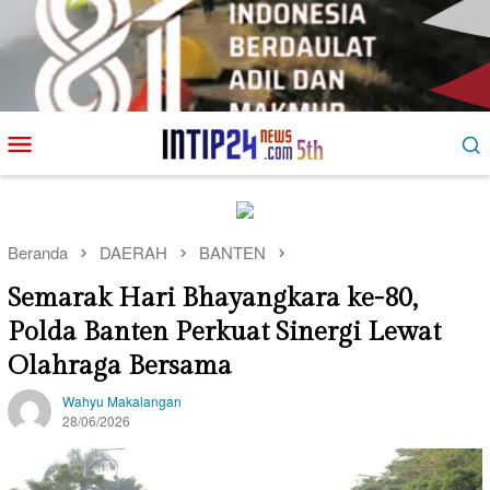
Loncat
Menu
ke
Mobile
konten
Beranda
DAERAH
BANTEN
Semarak Hari Bhayangkara ke-80,
Polda Banten Perkuat Sinergi Lewat
Olahraga Bersama
Wahyu Makalangan
28/06/2026