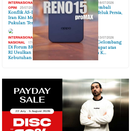
,
18/07/2026
INTERNASIONAL
INTERNASIONAL
25/07/2026
Ketegangan Kembali
OPINI
Konflik AS-Israel dengan
Meningkat di Teluk Persia,
Iran Kini Memasuki Fase
IRAN – A…
Pukulan Ter…
,
13/07/2026
INTERNASIONAL
INTERNASIONAL
17/07/2026
AS Lancarkan Gelombang
NASIONAL
Di Forum BRICS, Menaker
Serangan Keempat atas
RI Usulkan Petakan
Iran Merespon K…
Kebutuhan Keteram…