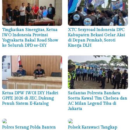
Tingkatkan Sinergitas, Ketua
XTC Sexyroad Indonesia DPC
IWO Indonesia Provinsi
Kabupaten Bekasi Gelar Aksi
Yogyakarta Bakal Road Show
di Depan Pemkab, Soroti
ke Seluruh DPD se-DIY
Kinerja DLH
Ketua DPW IWOI DIY Hadiri
Satlantas Polresta Bandara
GPFE 2026 di JEC, Dukung
Soetta Kawal Tim Chelsea dan
Penuh Sistem E-Katalog
AC Milan Legend Tiba di
Jakarta
Polres Serang Polda Banten
Polsek Karawaci Tangkap