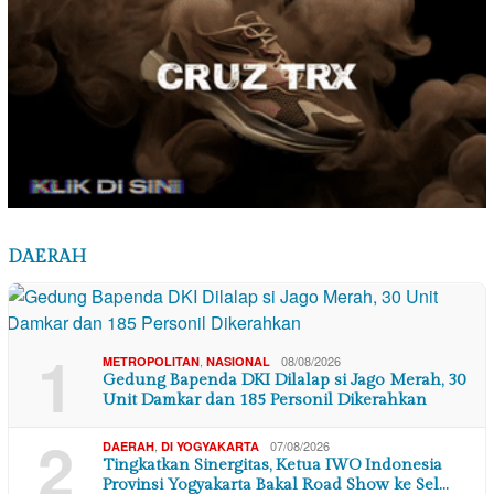
DAERAH
1
,
08/08/2026
METROPOLITAN
NASIONAL
Gedung Bapenda DKI Dilalap si Jago Merah, 30
Unit Damkar dan 185 Personil Dikerahkan
2
,
07/08/2026
DAERAH
DI YOGYAKARTA
Tingkatkan Sinergitas, Ketua IWO Indonesia
Provinsi Yogyakarta Bakal Road Show ke Sel…