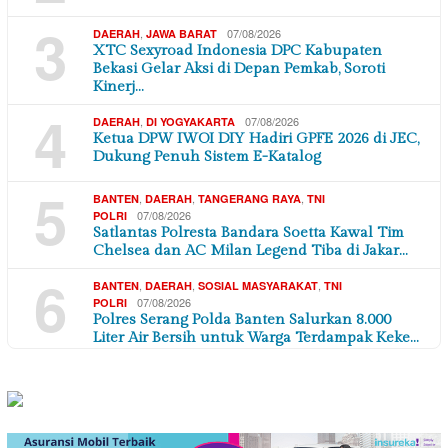
3
,
07/08/2026
DAERAH
JAWA BARAT
XTC Sexyroad Indonesia DPC Kabupaten
Bekasi Gelar Aksi di Depan Pemkab, Soroti
Kinerj…
4
,
07/08/2026
DAERAH
DI YOGYAKARTA
Ketua DPW IWOI DIY Hadiri GPFE 2026 di JEC,
Dukung Penuh Sistem E-Katalog
5
,
,
,
BANTEN
DAERAH
TANGERANG RAYA
TNI
07/08/2026
POLRI
Satlantas Polresta Bandara Soetta Kawal Tim
Chelsea dan AC Milan Legend Tiba di Jakar…
6
,
,
,
BANTEN
DAERAH
SOSIAL MASYARAKAT
TNI
07/08/2026
POLRI
Polres Serang Polda Banten Salurkan 8.000
Liter Air Bersih untuk Warga Terdampak Keke…