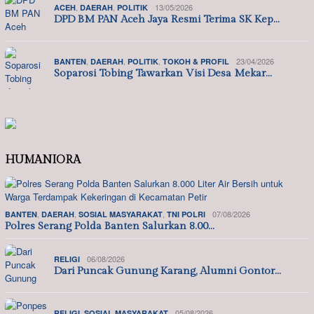
,
,
13/05/2026
ACEH
DAERAH
POLITIK
DPD BM PAN Aceh Jaya Resmi Terima SK Kep…
,
,
,
23/04/2026
BANTEN
DAERAH
POLITIK
TOKOH & PROFIL
Soparosi Tobing Tawarkan Visi Desa Mekar…
HUMANIORA
,
,
,
07/08/2026
BANTEN
DAERAH
SOSIAL MASYARAKAT
TNI POLRI
Polres Serang Polda Banten Salurkan 8.00…
06/08/2026
RELIGI
Dari Puncak Gunung Karang, Alumni Gontor…
,
05/08/2026
RELIGI
SOSIAL MASYARAKAT