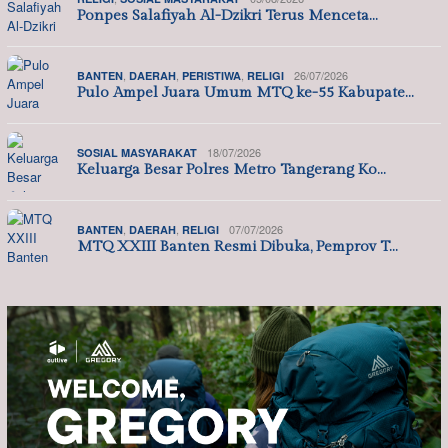
Ponpes Salafiyah Al-Dzikri Terus Menceta…
,
,
,
26/07/2026
BANTEN
DAERAH
PERISTIWA
RELIGI
Pulo Ampel Juara Umum MTQ ke-55 Kabupate…
18/07/2026
SOSIAL MASYARAKAT
Keluarga Besar Polres Metro Tangerang Ko…
,
,
07/07/2026
BANTEN
DAERAH
RELIGI
MTQ XXIII Banten Resmi Dibuka, Pemprov T…