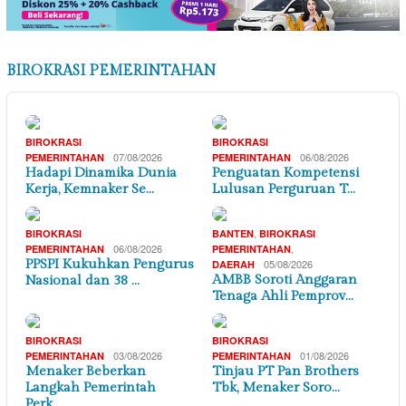
BIROKRASI PEMERINTAHAN
BIROKRASI
BIROKRASI
07/08/2026
06/08/2026
PEMERINTAHAN
PEMERINTAHAN
Hadapi Dinamika Dunia
Penguatan Kompetensi
Kerja, Kemnaker Se…
Lulusan Perguruan T…
,
BIROKRASI
BANTEN
BIROKRASI
06/08/2026
,
PEMERINTAHAN
PEMERINTAHAN
PPSPI Kukuhkan Pengurus
05/08/2026
DAERAH
AMBB Soroti Anggaran
Nasional dan 38 …
Tenaga Ahli Pemprov…
BIROKRASI
BIROKRASI
03/08/2026
01/08/2026
PEMERINTAHAN
PEMERINTAHAN
Menaker Beberkan
Tinjau PT Pan Brothers
Langkah Pemerintah
Tbk, Menaker Soro…
Perk…