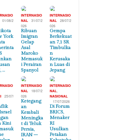
ERNASIO
INTERNASIO
INTERNASIO
01/08/2
31/07/2
28/07/2
NAL
NAL
026
026
ikota
Ribuan
Gempa
 York
Imigran
Berkekuat
ta
Gelap
an 7,1 SR
erinta
Asal
Timbulka
S
Maroko
n
ankan
Memasuk
Kerusaka
usan
i Perairan
n Luas di
, …
Spanyol
Jepang
ERNASIO
INTERNASIO
INTERNASIO
,
18/07/2
,
NAL
NAL
25/07/
026
I
NASIONAL
Ketegang
17/07/2026
flik
Di Forum
an
Israel
BRICS,
Kembali
ngan
Menaker
Meningka
n Kini
RI
t di Teluk
masuk
Usulkan
Persia,
se
Petakan
IRAN –