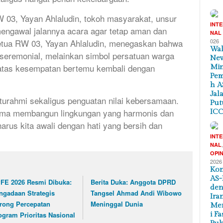
RW 03, Yayan Ahlaludin, tokoh masyarakat, unsur
INT
 mengawal jalannya acara agar tetap aman dan
NAL
etua RW 03, Yayan Ahlaludin, menegaskan bahwa
026
Wal
 seremonial, melainkan simbol persatuan warga
New
 atas kesempatan bertemu kembali dengan
Min
Pem
h A
Jal
turahmi sekaligus penguatan nilai kebersamaan.
Put
tama membangun lingkungan yang harmonis dan
ICC
us kita awali dengan hati yang bersih dan
INT
NAL
OPIN
2026
Kon
AS-
FE 2026 Resmi Dibuka:
Berita Duka: Anggota DPRD
de
ngadaan Strategis
Tangsel Ahmad Andi Wibowo
Ira
rong Percepatan
Meninggal Dunia
Me
ogram Prioritas Nasional
i Fa