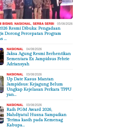
,
,
05/08/2026
 BISNIS
NASIONAL
SERBA SERBI
2026 Resmi Dibuka: Pengadaan
gis Dorong Percepatan Program
as …
04/08/2026
NASIONAL
Jaksa Agung Resmi Berhentikan
Sementara Ex Jampidsus Febrie
Adriansyah
03/08/2026
NASIONAL
Up Date Kasus Mantan
Jampidsus: Kejagung Belum
Ungkap Kejelasan Perkara TPPU
yan…
03/08/2026
NASIONAL
Raih PGM Award 2026,
Nahdiyatul Husna Sampaikan
Terima kasih pada Kemenag
Kabupa…