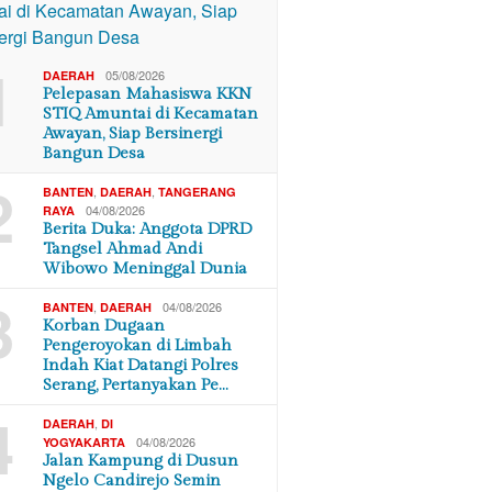
1
05/08/2026
DAERAH
Pelepasan Mahasiswa KKN
STIQ Amuntai di Kecamatan
Awayan, Siap Bersinergi
Bangun Desa
2
,
,
BANTEN
DAERAH
TANGERANG
04/08/2026
RAYA
Berita Duka: Anggota DPRD
Tangsel Ahmad Andi
Wibowo Meninggal Dunia
3
,
04/08/2026
BANTEN
DAERAH
Korban Dugaan
Pengeroyokan di Limbah
Indah Kiat Datangi Polres
Serang, Pertanyakan Pe…
4
,
DAERAH
DI
04/08/2026
YOGYAKARTA
Jalan Kampung di Dusun
Ngelo Candirejo Semin