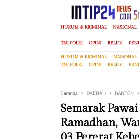
Loncat
ke
konten
HUKUM & KRIMINAL
NASIONAL
TNI POLRI
OPINI
RELIGI
PEN
HUKUM & KRIMINAL
NASIONAL
TNI POLRI
OPINI
RELIGI
PEN
Beranda
DAERAH
BANTEN
Semarak Pawai
Ramadhan, War
03 Pererat Ke