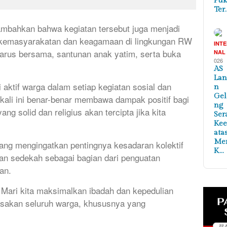
Puk
Ter
ambahkan bahwa kegiatan tersebut juga menjadi
a kemasyarakatan dan keagamaan di lingkungan RW
INT
arus bersama, santunan anak yatim, serta buka
NAL
026
AS
Lan
 aktif warga dalam setiap kegiatan sosial dan
n
Ge
li ini benar-benar membawa dampak positif bagi
ng
g solid dan religius akan tercipta jika kita
Ser
Ke
ata
Me
 yang mengingatkan pentingnya kesadaran kolektif
K…
an sedekah sebagai bagian dari penguatan
an.
 Mari kita maksimalkan ibadah dan kepedulian
rasakan seluruh warga, khususnya yang