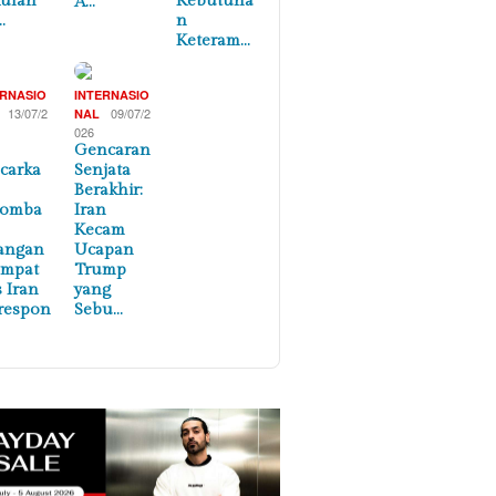
ulan
Kebutuha
A…
…
n
Keteram…
ERNASIO
INTERNASIO
13/07/2
09/07/2
NAL
026
Gencaran
carka
Senjata
Berakhir:
lomba
Iran
Kecam
angan
Ucapan
empat
Trump
s Iran
yang
respon
Sebu…