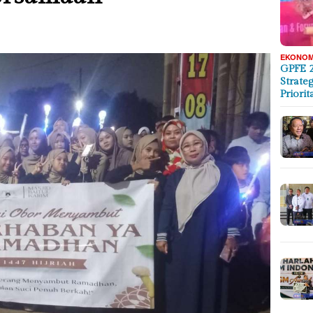
EKONOMI
GPFE 
Strate
Priorit