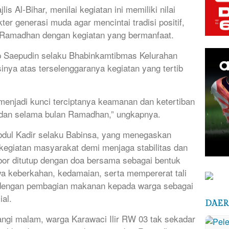
is Al-Bihar, menilai kegiatan ini memiliki nilai
er generasi muda agar mencintai tradisi positif,
 Ramadhan dengan kegiatan yang bermanfaat.
p Saepudin selaku Bhabinkamtibmas Kelurahan
nya atas terselenggaranya kegiatan yang tertib
 menjadi kunci terciptanya keamanan dan ketertiban
 dan selama bulan Ramadhan,” ungkapnya.
bdul Kadir selaku Babinsa, yang menegaskan
giatan masyarakat demi menjaga stabilitas dan
or ditutup dengan doa bersama sebagai bentuk
keberkahan, kedamaian, serta mempererat tali
an dengan pembagian makanan kepada warga sebagai
al.
DAE
gi malam, warga Karawaci Ilir RW 03 tak sekadar