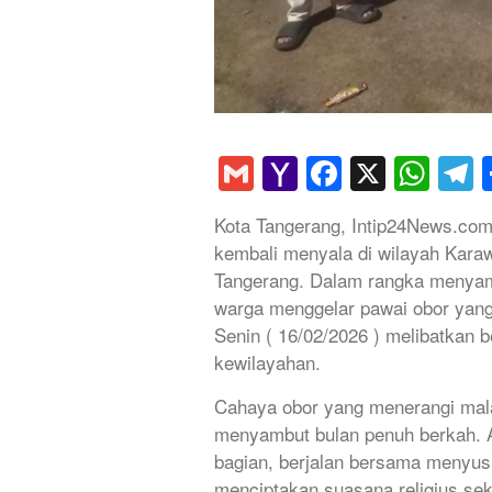
Gmail
Yahoo
Faceboo
X
Wha
T
Mail
Kota Tangerang, Intip24News.com
kembali menyala di wilayah Karaw
Tangerang. Dalam rangka menyam
warga menggelar pawai obor yan
Senin ( 16/02/2026 ) melibatkan 
kewilayahan.
Cahaya obor yang menerangi mala
menyambut bulan penuh berkah. An
bagian, berjalan bersama menyusu
menciptakan suasana religius sek