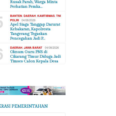
Rusak Parah, Warga Minta
Perhatian Pemka…
5
,
,
,
BANTEN
DAERAH
KAMTIBMAS
TNI
04/08/2026
POLRI
Apel Siaga Tanggap Darurat
Kebakaran, Kapolresta
Tangerang Tegaskan
Pencegahan Jadi P…
6
,
04/08/2026
DAERAH
JAWA BARAT
Oknum Guru PNS di
Cikarang Timur Diduga Jadi
Timses Calon Kepala Desa
KRASI PEMERINTAHAN