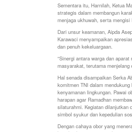
Sementara itu, Harnilah, Ketua Majl
strategis dalam membangun karakt
menjaga ukhuwah, serta mengisi
Dari unsur keamanan, Aipda Ase
Karawaci menyampaikan apresiasi
dan penuh kekeluargaan.
“Sinergi antara warga dan aparat
masyarakat, terutama menjelang
Hal senada disampaikan Serka A
komitmen TNI dalam mendukung ke
kenyamanan lingkungan. Pawai ob
harapan agar Ramadhan membawa 
silaturahmi. Kegiatan dilanjutk
simbol syukur dan kepedulian sosi
Dengan cahaya obor yang meneran