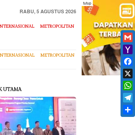
tutup
RABU, 5 AGUSTUS 2026
INTERNASIONAL
METROPOLITAN
Gmai
INTERNASIONAL
METROPOLITAN
Yaho
Mail
Face
X
K UTAMA
What
Tele
Shar