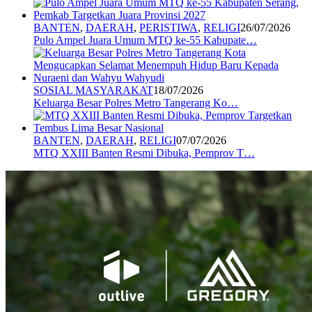
BANTEN
,
DAERAH
,
PERISTIWA
,
RELIGI
26/07/2026
Pulo Ampel Juara Umum MTQ ke-55 Kabupate…
SOSIAL MASYARAKAT
18/07/2026
Keluarga Besar Polres Metro Tangerang Ko…
BANTEN
,
DAERAH
,
RELIGI
07/07/2026
MTQ XXIII Banten Resmi Dibuka, Pemprov T…