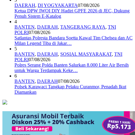
DAERAH
,
DI YOGYAKARTA
07/08/2026
Ketua DPW IWOI DIY Hadiri GPFE 2026 di JEC, Dukung
Penuh Sistem E-Katalog
4
BANTEN
,
DAERAH
,
TANGERANG RAYA
,
TNI
POLRI
07/08/2026
Satlantas Polresta Bandara Soetta Kawal Tim Chelsea dan AC
Milan Legend Tiba di Jakar…
5
BANTEN
,
DAERAH
,
SOSIAL MASYARAKAT
,
TNI
POLRI
07/08/2026
Polres Serang Polda Banten Salurkan 8.000 Liter Air Bersih
untuk Warga Terdampak Keke…
6
BANTEN
,
DAERAH
07/08/2026
Polsek Karawaci Tangkap Pelaku Curanmor, Penadah Ikut
Diamankan