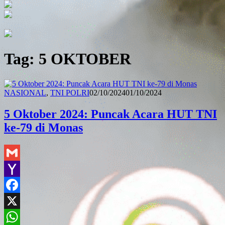
Tag:
5 OKTOBER
Redaksi
NASIONAL
,
TNI POLRI
02/10/2024
01/10/2024
5 Oktober 2024: Puncak Acara HUT TNI
ke-79 di Monas
Gmail
Yahoo
Mail
Facebook
X