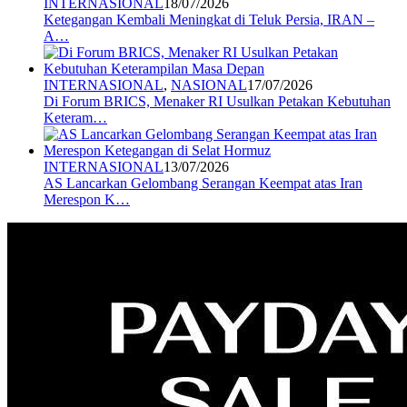
INTERNASIONAL
18/07/2026
Ketegangan Kembali Meningkat di Teluk Persia, IRAN –
A…
INTERNASIONAL
,
NASIONAL
17/07/2026
Di Forum BRICS, Menaker RI Usulkan Petakan Kebutuhan
Keteram…
INTERNASIONAL
13/07/2026
AS Lancarkan Gelombang Serangan Keempat atas Iran
Merespon K…