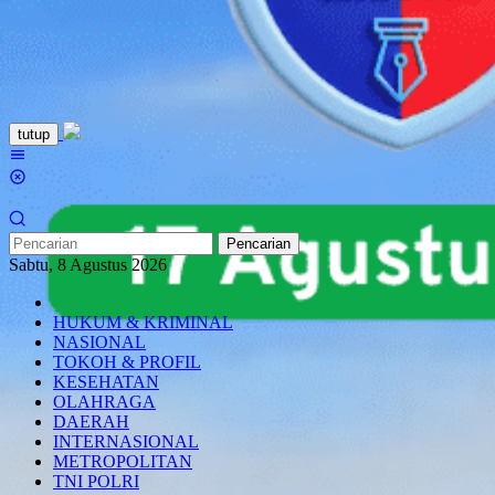
Loncat
tutup
ke
Menu
konten
Mobile
Pencarian
Sabtu, 8 Agustus 2026
HUKUM & KRIMINAL
NASIONAL
TOKOH & PROFIL
KESEHATAN
OLAHRAGA
DAERAH
INTERNASIONAL
METROPOLITAN
TNI POLRI