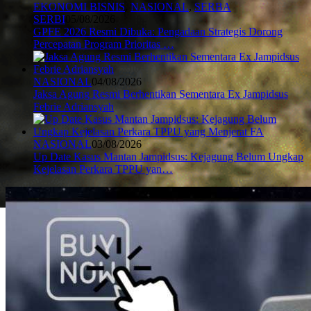
EKONOMI BISNIS
,
NASIONAL
,
SERBA
SERBI
05/08/2026
GPFE 2026 Resmi Dibuka: Pengadaan Strategis Dorong
Percepatan Program Prioritas …
NASIONAL
04/08/2026
Jaksa Agung Resmi Berhentikan Sementara Ex Jampidsus
Febrie Adriansyah
NASIONAL
03/08/2026
Up Date Kasus Mantan Jampidsus: Kejagung Belum Ungkap
Kejelasan Perkara TPPU yan…