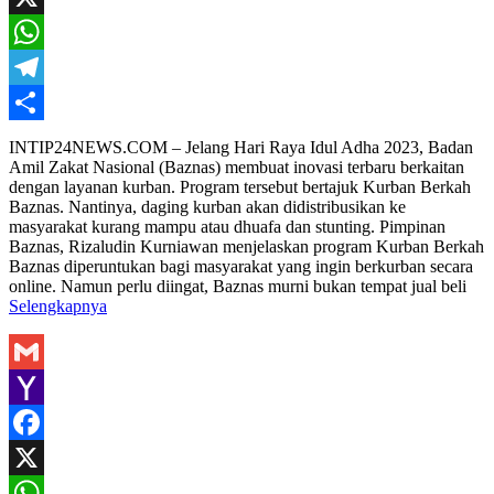
X
WhatsApp
Telegram
Share
INTIP24NEWS.COM – Jelang Hari Raya Idul Adha 2023, Badan
Amil Zakat Nasional (Baznas) membuat inovasi terbaru berkaitan
dengan layanan kurban. Program tersebut bertajuk Kurban Berkah
Baznas. Nantinya, daging kurban akan didistribusikan ke
masyarakat kurang mampu atau dhuafa dan stunting. Pimpinan
Baznas, Rizaludin Kurniawan menjelaskan program Kurban Berkah
Baznas diperuntukan bagi masyarakat yang ingin berkurban secara
online. Namun perlu diingat, Baznas murni bukan tempat jual beli
Selengkapnya
Gmail
Yahoo
Mail
Facebook
X