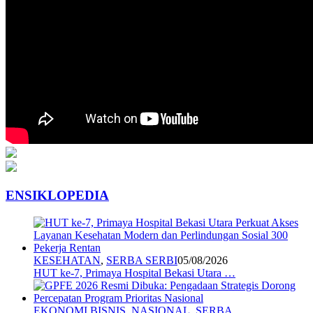
ENSIKLOPEDIA
KESEHATAN
,
SERBA SERBI
05/08/2026
HUT ke-7, Primaya Hospital Bekasi Utara …
EKONOMI BISNIS
,
NASIONAL
,
SERBA