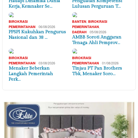
Hadapi Dinamika Dunia
Penguatan Kompetensi
Kerja, Kemnaker Se…
Lulusan Perguruan T…
,
BIROKRASI
BANTEN
BIROKRASI
06/08/2026
,
PEMERINTAHAN
PEMERINTAHAN
PPSPI Kukuhkan Pengurus
05/08/2026
DAERAH
AMBB Soroti Anggaran
Nasional dan 38 …
Tenaga Ahli Pemprov…
BIROKRASI
BIROKRASI
03/08/2026
01/08/2026
PEMERINTAHAN
PEMERINTAHAN
Menaker Beberkan
Tinjau PT Pan Brothers
Langkah Pemerintah
Tbk, Menaker Soro…
Perk…