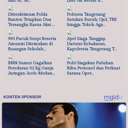
dan AC M…
Liter Air Bersih u…
Ditreskrimum Polda
Polresta Tangerang
Banten Tetapkan Dua
Satukan Buruh, Ojol, TNI
Tersangka Kasus Aksi …
hingga Tokoh Aga…
995 Pucuk Senpi Beserta
Apel Siaga Tanggap
Amunisi Ditemukan di
Darurat Kebakaran,
Ruangan Sekolah…
Kapolresta Tangerang T…
BNN Sumut Gagalkan
Polri Siagakan Puluhan
Peredaran 92 Kg Ganja
Ribu Personel dan Perkuat
Jaringan Aceh-Medan…
Sarana Oper…