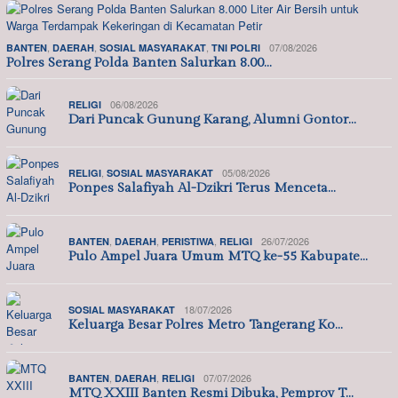
,
,
,
07/08/2026
BANTEN
DAERAH
SOSIAL MASYARAKAT
TNI POLRI
Polres Serang Polda Banten Salurkan 8.00…
06/08/2026
RELIGI
Dari Puncak Gunung Karang, Alumni Gontor…
,
05/08/2026
RELIGI
SOSIAL MASYARAKAT
Ponpes Salafiyah Al-Dzikri Terus Menceta…
,
,
,
26/07/2026
BANTEN
DAERAH
PERISTIWA
RELIGI
Pulo Ampel Juara Umum MTQ ke-55 Kabupate…
18/07/2026
SOSIAL MASYARAKAT
Keluarga Besar Polres Metro Tangerang Ko…
,
,
07/07/2026
BANTEN
DAERAH
RELIGI
MTQ XXIII Banten Resmi Dibuka, Pemprov T…