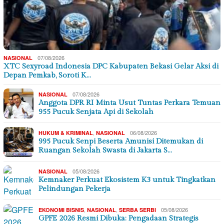
07/08/2026
NASIONAL
XTC Sexyroad Indonesia DPC Kabupaten Bekasi Gelar Aksi di
Depan Pemkab, Soroti K…
07/08/2026
NASIONAL
Anggota DPR RI Minta Usut Tuntas Perkara Temuan
955 Pucuk Senjata Api di Sekolah
,
06/08/2026
HUKUM & KRIMINAL
NASIONAL
995 Pucuk Senpi Beserta Amunisi Ditemukan di
Ruangan Sekolah Swasta di Jakarta S…
05/08/2026
NASIONAL
Kemnaker Perkuat Ekosistem K3 untuk Tingkatkan
Pelindungan Pekerja
,
,
05/08/2026
EKONOMI BISNIS
NASIONAL
SERBA SERBI
GPFE 2026 Resmi Dibuka: Pengadaan Strategis