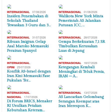
07/08/2026
01/08/2026
INTERNASIONAL
INTERNASIONAL
Insiden Penembakan di
Walikota New York Minta
Sekolah Thailand
Pemerintah AS Jalankan
Tewaskan 3 Guru dan 3…
Putusan ICC, …
31/07/2026
28/07/2026
INTERNASIONAL
INTERNASIONAL
Ribuan Imigran Gelap
Gempa Berkekuatan 7,1 SR
Asal Maroko Memasuki
Timbulkan Kerusakan
Perairan Spanyol
Luas di Jepang
,
18/07/2026
INTERNASIONAL
INTERNASIONAL
25/07/2026
Ketegangan Kembali
OPINI
Konflik AS-Israel dengan
Meningkat di Teluk Persia,
Iran Kini Memasuki Fase
IRAN – A…
Pukulan Ter…
,
13/07/2026
INTERNASIONAL
INTERNASIONAL
17/07/2026
AS Lancarkan Gelombang
NASIONAL
Di Forum BRICS, Menaker
Serangan Keempat atas
RI Usulkan Petakan
Iran Merespon K…
Kebutuhan Keteram…