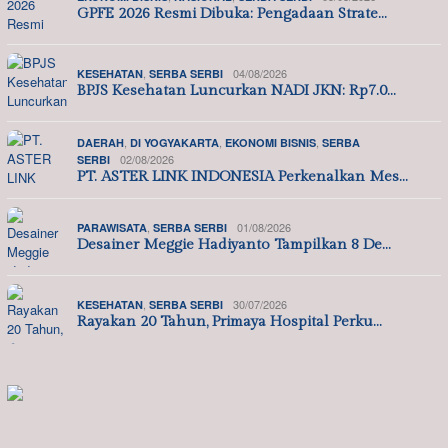
GPFE 2026 Resmi Dibuka: Pengadaan Strate…
,
04/08/2026
KESEHATAN
SERBA SERBI
BPJS Kesehatan Luncurkan NADI JKN: Rp7.0…
,
,
,
DAERAH
DI YOGYAKARTA
EKONOMI BISNIS
SERBA
02/08/2026
SERBI
PT. ASTER LINK INDONESIA Perkenalkan Mes…
,
01/08/2026
PARAWISATA
SERBA SERBI
Desainer Meggie Hadiyanto Tampilkan 8 De…
,
30/07/2026
KESEHATAN
SERBA SERBI
Rayakan 20 Tahun, Primaya Hospital Perku…