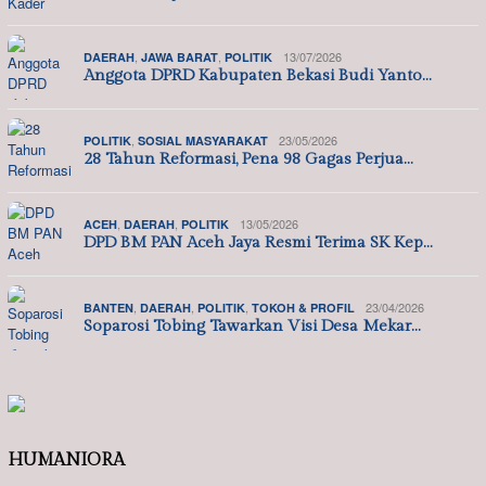
,
,
13/07/2026
DAERAH
JAWA BARAT
POLITIK
Anggota DPRD Kabupaten Bekasi Budi Yanto…
,
23/05/2026
POLITIK
SOSIAL MASYARAKAT
28 Tahun Reformasi, Pena 98 Gagas Perjua…
,
,
13/05/2026
ACEH
DAERAH
POLITIK
DPD BM PAN Aceh Jaya Resmi Terima SK Kep…
,
,
,
23/04/2026
BANTEN
DAERAH
POLITIK
TOKOH & PROFIL
Soparosi Tobing Tawarkan Visi Desa Mekar…
HUMANIORA