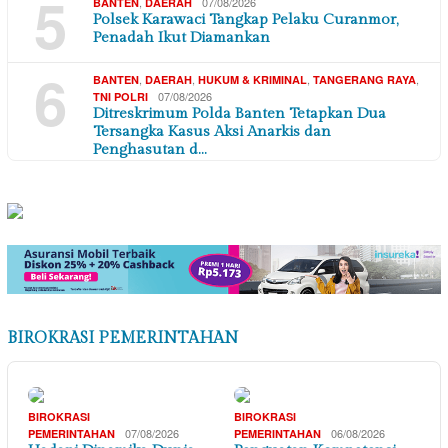
5
,
07/08/2026
BANTEN
DAERAH
Polsek Karawaci Tangkap Pelaku Curanmor,
Penadah Ikut Diamankan
6
,
,
,
,
BANTEN
DAERAH
HUKUM & KRIMINAL
TANGERANG RAYA
07/08/2026
TNI POLRI
Ditreskrimum Polda Banten Tetapkan Dua
Tersangka Kasus Aksi Anarkis dan
Penghasutan d…
BIROKRASI PEMERINTAHAN
BIROKRASI
BIROKRASI
07/08/2026
06/08/2026
PEMERINTAHAN
PEMERINTAHAN