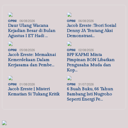
06/08/2026
06/08/2026
OPINI
OPINI
Daur Ulang Wacana
Jacob Ereste :Teori Sosial
Kejadian Besar di Bulan
Denny JA Tentang Aksi
Agustus I ET Hadi …
Demonstrasi…
05/08/2026
02/08/2026
OPINI
OPINI
Jacob Ereste: Memaknai
BPP KAPMI Minta
Kemerdekaan Dalam
Pimpinan BGN Libatkan
Kerjasama dan Pembe…
Pengusaha Muda dan
Kop…
01/08/2026
31/07/2026
OPINI
OPINI
Jacob Ereste | Misteri
6 Buah Buku, 66 Tahun
Kematian Si Tukang Kritik
Bambang Isti Nugroho
Seperti Energi Pe…