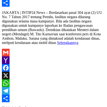
Telegram
Share
JAKARTA | INTIP24 News – Berdasarkan pasal 304 ayat (2) UU
No. 7 Tahun 2017 tentang Pemilu, fasilitas negara dilarang
digunakan selama masa kampanye. Bila ada fasilitas negara
digunakan untuk kampanye laporkan ke Badan pengawasan
pemilihan umum (Bawaslu). Demikian dikatakan Menteri dalam
negeri (Mendagri) M. Tito Karnavian saat konferensi pers di Kota
Ambon, Maluku. Sarana yang dimaksud adalah kendaraan dinas,
meliputi kendaraan atau mobil dinas
Selengkapnya
Gmail
Yahoo
Mail
Facebook
X
WhatsApp
Telegram
Share