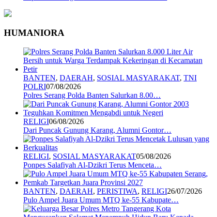
HUMANIORA
BANTEN
,
DAERAH
,
SOSIAL MASYARAKAT
,
TNI
POLRI
07/08/2026
Polres Serang Polda Banten Salurkan 8.00…
RELIGI
06/08/2026
Dari Puncak Gunung Karang, Alumni Gontor…
RELIGI
,
SOSIAL MASYARAKAT
05/08/2026
Ponpes Salafiyah Al-Dzikri Terus Menceta…
BANTEN
,
DAERAH
,
PERISTIWA
,
RELIGI
26/07/2026
Pulo Ampel Juara Umum MTQ ke-55 Kabupate…