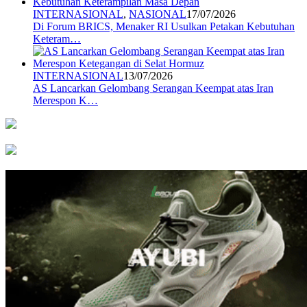
INTERNASIONAL
,
NASIONAL
17/07/2026
Di Forum BRICS, Menaker RI Usulkan Petakan Kebutuhan
Keteram…
INTERNASIONAL
13/07/2026
AS Lancarkan Gelombang Serangan Keempat atas Iran
Merespon K…