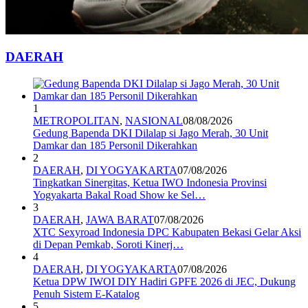
DAERAH
1
METROPOLITAN
,
NASIONAL
08/08/2026
Gedung Bapenda DKI Dilalap si Jago Merah, 30 Unit
Damkar dan 185 Personil Dikerahkan
2
DAERAH
,
DI YOGYAKARTA
07/08/2026
Tingkatkan Sinergitas, Ketua IWO Indonesia Provinsi
Yogyakarta Bakal Road Show ke Sel…
3
DAERAH
,
JAWA BARAT
07/08/2026
XTC Sexyroad Indonesia DPC Kabupaten Bekasi Gelar Aksi
di Depan Pemkab, Soroti Kinerj…
4
DAERAH
,
DI YOGYAKARTA
07/08/2026
Ketua DPW IWOI DIY Hadiri GPFE 2026 di JEC, Dukung
Penuh Sistem E-Katalog
5