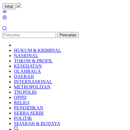
Loncat
tutup
ke
Menu
konten
Mobile
Pencarian
HUKUM & KRIMINAL
NASIONAL
TOKOH & PROFIL
KESEHATAN
OLAHRAGA
DAERAH
INTERNASIONAL
METROPOLITAN
TNI POLRI
OPINI
RELIGI
PENDIDIKAN
SERBA SERBI
POLITIK
SEJARAH & BUDAYA