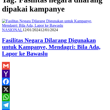
dipakai kampanye
Redaksi
NASIONAL
12/01/2024
12/01/2024
Fasilitas Negara Dilarang Digunakan
untuk Kampanye, Mendagri: Bila Ada,
Lapor ke Bawaslu
Gmail
Yahoo
Mail
Facebook
X
WhatsApp