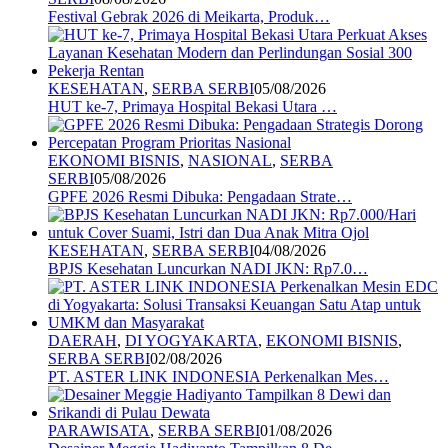
Festival Gebrak 2026 di Meikarta, Produk…
KESEHATAN
,
SERBA SERBI
05/08/2026
HUT ke-7, Primaya Hospital Bekasi Utara …
EKONOMI BISNIS
,
NASIONAL
,
SERBA
SERBI
05/08/2026
GPFE 2026 Resmi Dibuka: Pengadaan Strate…
KESEHATAN
,
SERBA SERBI
04/08/2026
BPJS Kesehatan Luncurkan NADI JKN: Rp7.0…
DAERAH
,
DI YOGYAKARTA
,
EKONOMI BISNIS
,
SERBA SERBI
02/08/2026
PT. ASTER LINK INDONESIA Perkenalkan Mes…
PARAWISATA
,
SERBA SERBI
01/08/2026