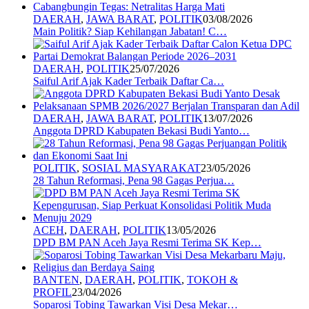
DAERAH
,
JAWA BARAT
,
POLITIK
03/08/2026
Main Politik? Siap Kehilangan Jabatan! C…
DAERAH
,
POLITIK
25/07/2026
Saiful Arif Ajak Kader Terbaik Daftar Ca…
DAERAH
,
JAWA BARAT
,
POLITIK
13/07/2026
Anggota DPRD Kabupaten Bekasi Budi Yanto…
POLITIK
,
SOSIAL MASYARAKAT
23/05/2026
28 Tahun Reformasi, Pena 98 Gagas Perjua…
ACEH
,
DAERAH
,
POLITIK
13/05/2026
DPD BM PAN Aceh Jaya Resmi Terima SK Kep…
BANTEN
,
DAERAH
,
POLITIK
,
TOKOH &
PROFIL
23/04/2026
Soparosi Tobing Tawarkan Visi Desa Mekar…