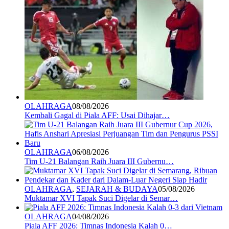
OLAHRAGA
08/08/2026
Kembali Gagal di Piala AFF: Usai Dihajar…
OLAHRAGA
06/08/2026
Tim U-21 Balangan Raih Juara III Gubernu…
OLAHRAGA
,
SEJARAH & BUDAYA
05/08/2026
Muktamar XVI Tapak Suci Digelar di Semar…
OLAHRAGA
04/08/2026
Piala AFF 2026: Timnas Indonesia Kalah 0…