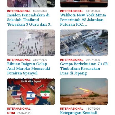
07/08/2026
01/08/2026
INTERNASIONAL
INTERNASIONAL
Insiden Penembakan di
Walikota New York Minta
Sekolah Thailand
Pemerintah AS Jalankan
Tewaskan 3 Guru dan 3…
Putusan ICC, …
31/07/2026
28/07/2026
INTERNASIONAL
INTERNASIONAL
Ribuan Imigran Gelap
Gempa Berkekuatan 7,1 SR
Asal Maroko Memasuki
Timbulkan Kerusakan
Perairan Spanyol
Luas di Jepang
,
18/07/2026
INTERNASIONAL
INTERNASIONAL
25/07/2026
Ketegangan Kembali
OPINI