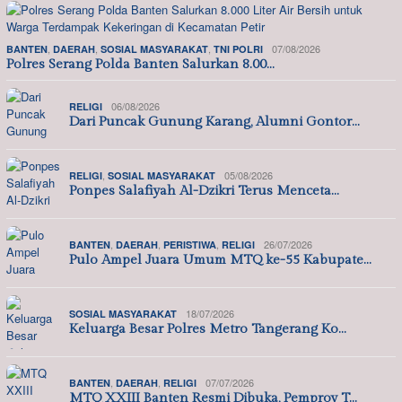
,
,
,
07/08/2026
BANTEN
DAERAH
SOSIAL MASYARAKAT
TNI POLRI
Polres Serang Polda Banten Salurkan 8.00…
06/08/2026
RELIGI
Dari Puncak Gunung Karang, Alumni Gontor…
,
05/08/2026
RELIGI
SOSIAL MASYARAKAT
Ponpes Salafiyah Al-Dzikri Terus Menceta…
,
,
,
26/07/2026
BANTEN
DAERAH
PERISTIWA
RELIGI
Pulo Ampel Juara Umum MTQ ke-55 Kabupate…
18/07/2026
SOSIAL MASYARAKAT
Keluarga Besar Polres Metro Tangerang Ko…
,
,
07/07/2026
BANTEN
DAERAH
RELIGI
MTQ XXIII Banten Resmi Dibuka, Pemprov T…