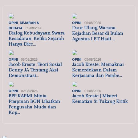
,
06/08/2026
OPINI
SEJARAH &
OPINI
09/08/2026
Daur Ulang Wacana
BUDAYA
Dialog Kebudayaan Swara
Kejadian Besar di Bulan
Kesadaran: Ketika Sejarah
Agustus I ET Hadi …
Hanya Dice…
06/08/2026
05/08/2026
OPINI
OPINI
Jacob Ereste :Teori Sosial
Jacob Ereste: Memaknai
Denny JA Tentang Aksi
Kemerdekaan Dalam
Demonstrasi…
Kerjasama dan Pembe…
02/08/2026
01/08/2026
OPINI
OPINI
BPP KAPMI Minta
Jacob Ereste | Misteri
Pimpinan BGN Libatkan
Kematian Si Tukang Kritik
Pengusaha Muda dan
Kop…