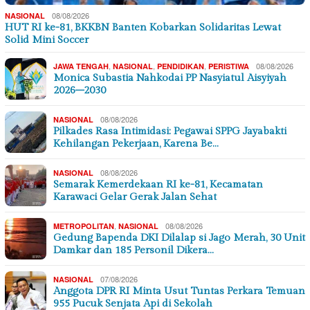
08/08/2026
NASIONAL
HUT RI ke-81, BKKBN Banten Kobarkan Solidaritas Lewat
Solid Mini Soccer
,
,
,
08/08/2026
JAWA TENGAH
NASIONAL
PENDIDIKAN
PERISTIWA
Monica Subastia Nahkodai PP Nasyiatul Aisyiyah
2026–2030
08/08/2026
NASIONAL
Pilkades Rasa Intimidasi: Pegawai SPPG Jayabakti
Kehilangan Pekerjaan, Karena Be…
08/08/2026
NASIONAL
Semarak Kemerdekaan RI ke-81, Kecamatan
Karawaci Gelar Gerak Jalan Sehat
,
08/08/2026
METROPOLITAN
NASIONAL
Gedung Bapenda DKI Dilalap si Jago Merah, 30 Unit
Damkar dan 185 Personil Dikera…
07/08/2026
NASIONAL
Anggota DPR RI Minta Usut Tuntas Perkara Temuan
955 Pucuk Senjata Api di Sekolah