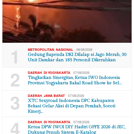
1
,
08/08/2026
METROPOLITAN
NASIONAL
Gedung Bapenda DKI Dilalap si Jago Merah, 30
Unit Damkar dan 185 Personil Dikerahkan
2
,
07/08/2026
DAERAH
DI YOGYAKARTA
Tingkatkan Sinergitas, Ketua IWO Indonesia
Provinsi Yogyakarta Bakal Road Show ke Sel…
3
,
07/08/2026
DAERAH
JAWA BARAT
XTC Sexyroad Indonesia DPC Kabupaten
Bekasi Gelar Aksi di Depan Pemkab, Soroti
Kinerj…
4
,
07/08/2026
DAERAH
DI YOGYAKARTA
Ketua DPW IWOI DIY Hadiri GPFE 2026 di JEC,
Dukung Penuh Sistem E-Katalog