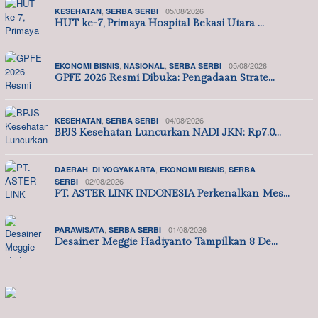
,
05/08/2026
KESEHATAN
SERBA SERBI
HUT ke-7, Primaya Hospital Bekasi Utara …
,
,
05/08/2026
EKONOMI BISNIS
NASIONAL
SERBA SERBI
GPFE 2026 Resmi Dibuka: Pengadaan Strate…
,
04/08/2026
KESEHATAN
SERBA SERBI
BPJS Kesehatan Luncurkan NADI JKN: Rp7.0…
,
,
,
DAERAH
DI YOGYAKARTA
EKONOMI BISNIS
SERBA
02/08/2026
SERBI
PT. ASTER LINK INDONESIA Perkenalkan Mes…
,
01/08/2026
PARAWISATA
SERBA SERBI
Desainer Meggie Hadiyanto Tampilkan 8 De…