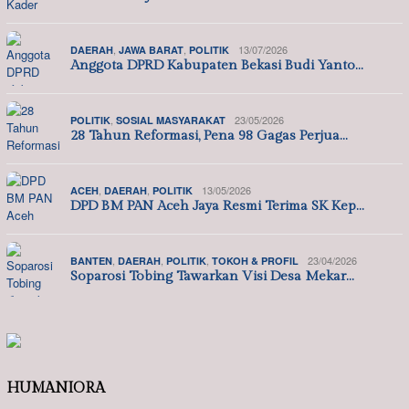
,
,
13/07/2026
DAERAH
JAWA BARAT
POLITIK
Anggota DPRD Kabupaten Bekasi Budi Yanto…
,
23/05/2026
POLITIK
SOSIAL MASYARAKAT
28 Tahun Reformasi, Pena 98 Gagas Perjua…
,
,
13/05/2026
ACEH
DAERAH
POLITIK
DPD BM PAN Aceh Jaya Resmi Terima SK Kep…
,
,
,
23/04/2026
BANTEN
DAERAH
POLITIK
TOKOH & PROFIL
Soparosi Tobing Tawarkan Visi Desa Mekar…
HUMANIORA