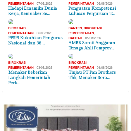
07/08/2026
06/08/2026
PEMERINTAHAN
PEMERINTAHAN
Hadapi Dinamika Dunia
Penguatan Kompetensi
Kerja, Kemnaker Se…
Lulusan Perguruan T…
,
BIROKRASI
BANTEN
BIROKRASI
06/08/2026
,
PEMERINTAHAN
PEMERINTAHAN
PPSPI Kukuhkan Pengurus
05/08/2026
DAERAH
AMBB Soroti Anggaran
Nasional dan 38 …
Tenaga Ahli Pemprov…
BIROKRASI
BIROKRASI
03/08/2026
01/08/2026
PEMERINTAHAN
PEMERINTAHAN
Menaker Beberkan
Tinjau PT Pan Brothers
Langkah Pemerintah
Tbk, Menaker Soro…
Perk…