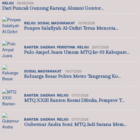
06/08/2026
RELIGI
Dari Puncak Gunung Karang, Alumni Gontor…
,
05/08/2026
RELIGI
SOSIAL MASYARAKAT
Ponpes Salafiyah Al-Dzikri Terus Menceta…
,
,
,
26/07/2026
BANTEN
DAERAH
PERISTIWA
RELIGI
Pulo Ampel Juara Umum MTQ ke-55 Kabupate…
18/07/2026
SOSIAL MASYARAKAT
Keluarga Besar Polres Metro Tangerang Ko…
,
,
07/07/2026
BANTEN
DAERAH
RELIGI
MTQ XXIII Banten Resmi Dibuka, Pemprov T…
,
,
07/07/2026
BANTEN
DAERAH
RELIGI
Gubernur Andra Soni: MTQ Jadi Sarana Mem…