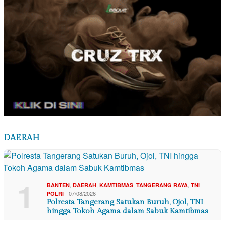
DAERAH
1
,
,
,
,
BANTEN
DAERAH
KAMTIBMAS
TANGERANG RAYA
TNI
07/08/2026
POLRI
Polresta Tangerang Satukan Buruh, Ojol, TNI
hingga Tokoh Agama dalam Sabuk Kamtibmas