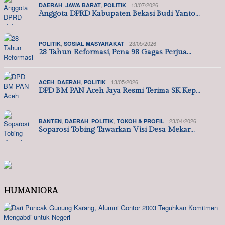
,
,
13/07/2026
DAERAH
JAWA BARAT
POLITIK
Anggota DPRD Kabupaten Bekasi Budi Yanto…
,
23/05/2026
POLITIK
SOSIAL MASYARAKAT
28 Tahun Reformasi, Pena 98 Gagas Perjua…
,
,
13/05/2026
ACEH
DAERAH
POLITIK
DPD BM PAN Aceh Jaya Resmi Terima SK Kep…
,
,
,
23/04/2026
BANTEN
DAERAH
POLITIK
TOKOH & PROFIL
Soparosi Tobing Tawarkan Visi Desa Mekar…
HUMANIORA