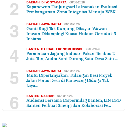
2
,
06/08/2026
DAERAH
DI YOGYAKARTA
Kapanewon Tanjungsari Laksanakan Evaluasi
Pembangunan Zona Integritas Menuju WBK
3
,
06/08/2026
DAERAH
JAWA BARAT
Ganti Rugi Tak Kunjung Dibayar, Wawan
Irawan Didampingi Kuasa Hukum Geruduk 3
Instans…
4
,
,
06/08/2026
BANTEN
DAERAH
EKONOMI BISNIS
Permintaan Jagung Industri Pakan Tembus 2
Juta Ton, Andra Soni Dorong Satu Desa Satu …
5
,
06/08/2026
DAERAH
JAWA BARAT
Mutu Dipertanyakan, Tulangan Besi Proyek
Jalan Poros Desa di Karawang Diduga Tak
Laya…
6
,
06/08/2026
BANTEN
DAERAH
Audiensi Bersama Disperindag Banten, LIN DPD
Banten Perkuat Sinergi dan Kolaborasi Pe…