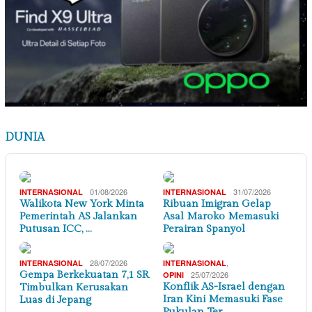
DUNIA
01/08/2026
31/07/2026
INTERNASIONAL
INTERNASIONAL
Walikota New York Minta
Ribuan Imigran Gelap
Pemerintah AS Jalankan
Asal Maroko Memasuki
Putusan ICC, …
Perairan Spanyol
28/07/2026
,
INTERNASIONAL
INTERNASIONAL
Gempa Berkekuatan 7,1 SR
25/07/2026
OPINI
Konflik AS-Israel dengan
Timbulkan Kerusakan
Iran Kini Memasuki Fase
Luas di Jepang
Pukulan Ter…