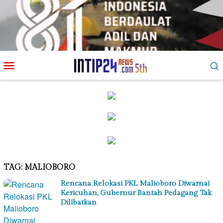
Loncat
Menu
ke
Mobile
konten
TAG:
MALIOBORO
Rencana Relokasi PKL Malioboro Diwarnai
Kericuhan, Gubernur Bantah Pedagang Tak
Dilibatkan