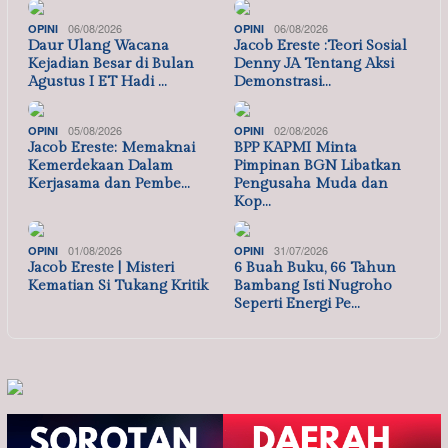
06/08/2026
06/08/2026
OPINI
OPINI
Daur Ulang Wacana
Jacob Ereste :Teori Sosial
Kejadian Besar di Bulan
Denny JA Tentang Aksi
Agustus I ET Hadi …
Demonstrasi…
05/08/2026
02/08/2026
OPINI
OPINI
Jacob Ereste: Memaknai
BPP KAPMI Minta
Kemerdekaan Dalam
Pimpinan BGN Libatkan
Kerjasama dan Pembe…
Pengusaha Muda dan
Kop…
01/08/2026
31/07/2026
OPINI
OPINI
Jacob Ereste | Misteri
6 Buah Buku, 66 Tahun
Kematian Si Tukang Kritik
Bambang Isti Nugroho
Seperti Energi Pe…