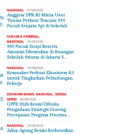
07/08/2026
NASIONAL
Anggota DPR RI Minta Usut
Tuntas Perkara Temuan 955
Pucuk Senjata Api di Sekolah
,
HUKUM & KRIMINAL
06/08/2026
NASIONAL
995 Pucuk Senpi Beserta
Amunisi Ditemukan di Ruangan
Sekolah Swasta di Jakarta S…
05/08/2026
NASIONAL
Kemnaker Perkuat Ekosistem K3
untuk Tingkatkan Pelindungan
Pekerja
,
,
EKONOMI BISNIS
NASIONAL
SERBA
05/08/2026
SERBI
GPFE 2026 Resmi Dibuka:
Pengadaan Strategis Dorong
Percepatan Program Prioritas …
04/08/2026
NASIONAL
Jaksa Agung Resmi Berhentikan