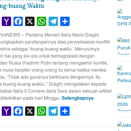
ng-buang Waktu
Gmail
Yahoo
Facebook
X
WhatsApp
Telegram
Share
Mail
P24NEWS – Perdana Menteri Italia Mario Draghi
ungkapkan pandangannya atas penyelesaian konflik
raina sebagai ‘buang-buang waktu’. Menurutnya
h hal yang sia-sia untuk bernegosiasi dengan
den Rusia Vladimir Putin tentang mengakhiri konflik.
 mulai berpikir orang-orang itu benar ketika mereka
ta, ‘Tidak ada gunanya berbicara dengannya. Itu
a buang-buang waktu,’” Draghi mengatakan kepada
 kabar Italia Il Corriere della Sera dalam sebuah artikel
diterbitkan pada hari Minggu.
Selengkapnya
Gmail
Yahoo
Facebook
X
WhatsApp
Telegram
Share
Mail