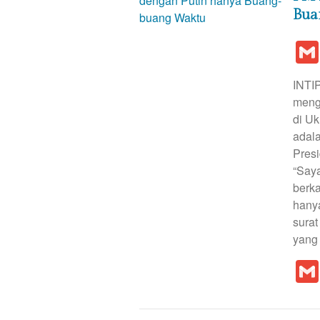
Bua
INTI
meng
di Uk
adala
Presi
“Saya
berka
hany
surat
yang 