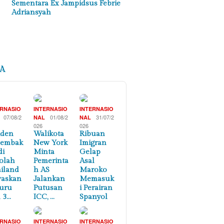
Sementara Ex Jampidsus Febrie
Adriansyah
A
ERNASIO
INTERNASIO
INTERNASIO
07/08/2
01/08/2
31/07/2
NAL
NAL
026
026
iden
Walikota
Ribuan
nembak
New York
Imigran
di
Minta
Gelap
olah
Pemerinta
Asal
iland
h AS
Maroko
waskan
Jalankan
Memasuk
uru
Putusan
i Perairan
 3…
ICC, …
Spanyol
ERNASIO
INTERNASIO
INTERNASIO