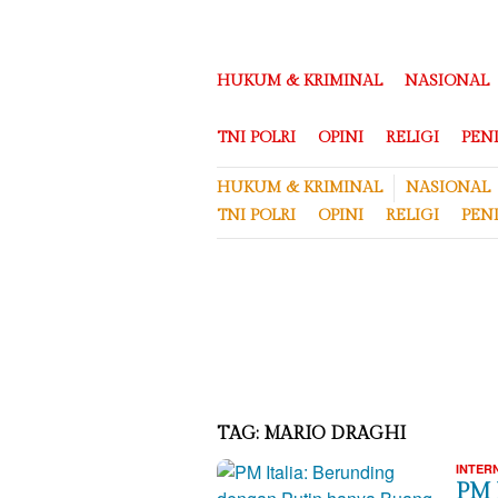
Loncat
ke
konten
HUKUM & KRIMINAL
NASIONAL
TNI POLRI
OPINI
RELIGI
PEN
HUKUM & KRIMINAL
NASIONAL
TNI POLRI
OPINI
RELIGI
PEN
TAG:
MARIO DRAGHI
INTER
PM 