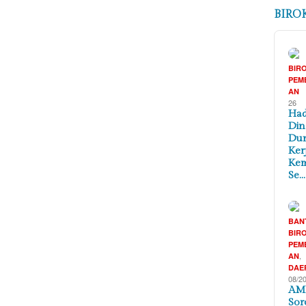
BIRO
BIR
PEM
AN
26
Had
Din
Du
Kerj
Ke
Se…
BAN
BIR
PEM
,
AN
DAE
08/2
AM
Sor