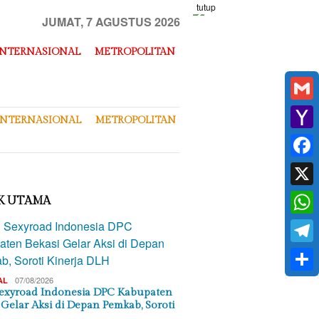
tutup
JUMAT, 7 AGUSTUS 2026
INTERNASIONAL
METROPOLITAN
Gmai
INTERNASIONAL
METROPOLITAN
Yaho
Mail
Face
X
K UTAMA
What
Tele
Shar
07/08/2026
AL
exyroad Indonesia DPC Kabupaten
 Gelar Aksi di Depan Pemkab, Soroti