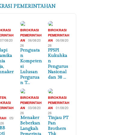
KRASI PEMERINTAHAN
OKRASI
BIROKRASI
BIROKRASI
ERINTAH
PEMERINTAH
PEMERINTAH
07/08/20
06/08/20
06/08/20
AN
AN
26
26
api
Penguata
PPSPI
amika
n
Kukuhka
nia
Kompeten
n
a,
si
Pengurus
mnaker
Lulusan
Nasional
Pergurua
dan 38 …
n T…
,
TEN
BIROKRASI
BIROKRASI
OKRASI
PEMERINTAH
PEMERINTAH
03/08/20
01/08/20
ERINTAH
AN
AN
26
26
Menaker
Tinjau PT
05/
RAH
026
Beberkan
Pan
BB
Langkah
Brothers
oti
Pemerinta
Tbk,