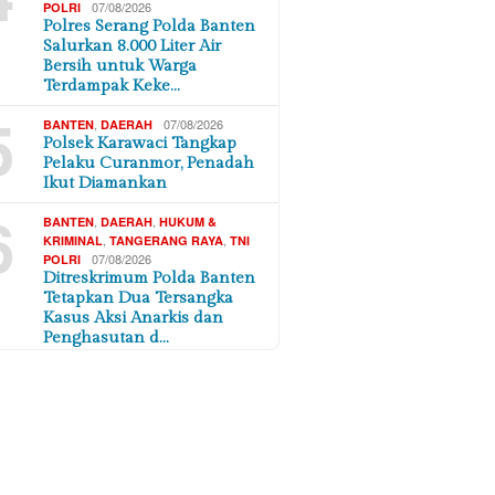
07/08/2026
POLRI
Polres Serang Polda Banten
Salurkan 8.000 Liter Air
Bersih untuk Warga
Terdampak Keke…
5
,
07/08/2026
BANTEN
DAERAH
Polsek Karawaci Tangkap
Pelaku Curanmor, Penadah
Ikut Diamankan
6
,
,
BANTEN
DAERAH
HUKUM &
,
,
KRIMINAL
TANGERANG RAYA
TNI
07/08/2026
POLRI
Ditreskrimum Polda Banten
Tetapkan Dua Tersangka
Kasus Aksi Anarkis dan
Penghasutan d…