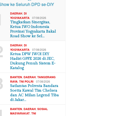
1
,
DAERAH
DI
07/08/2026
YOGYAKARTA
Tingkatkan Sinergitas,
Ketua IWO Indonesia
Provinsi Yogyakarta Bakal
Road Show ke Sel…
2
,
DAERAH
DI
07/08/2026
YOGYAKARTA
Ketua DPW IWOI DIY
Hadiri GPFE 2026 di JEC,
Dukung Penuh Sistem E-
Katalog
3
,
,
BANTEN
DAERAH
TANGERANG
,
07/08/2026
RAYA
TNI POLRI
Satlantas Polresta Bandara
Soetta Kawal Tim Chelsea
dan AC Milan Legend Tiba
di Jakar…
4
,
,
BANTEN
DAERAH
SOSIAL
,
MASYARAKAT
TNI