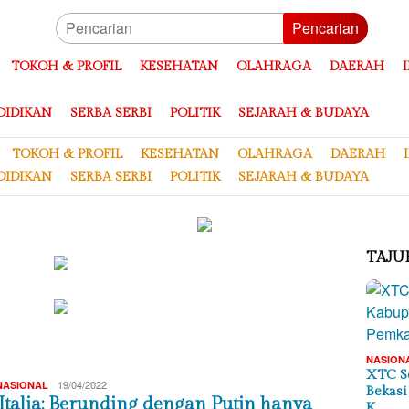
Pencarian
TOKOH & PROFIL
KESEHATAN
OLAHRAGA
DAERAH
DIDIKAN
SERBA SERBI
POLITIK
SEJARAH & BUDAYA
TOKOH & PROFIL
KESEHATAN
OLAHRAGA
DAERAH
DIDIKAN
SERBA SERBI
POLITIK
SEJARAH & BUDAYA
TAJU
NASION
XTC S
Redaksi
19/04/2022
NASIONAL
Bekasi
Italia: Berunding dengan Putin hanya
K…