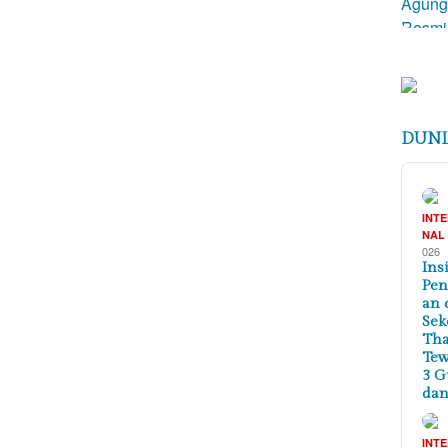
DUNI
INT
NAL
026
Ins
Pe
an 
Sek
Tha
Te
3 G
dan
INT