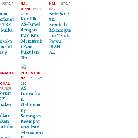
28/07/2
,
18/07/2
NAL
NAL
25/07/
026
OPINI
mpa
Ketegang
2026
Konflik
kekuat
an
AS-Israel
7,1 SR
Kembali
dengan
bulka
Meningka
Iran Kini
t di Teluk
Memasuk
usaka
Persia,
i Fase
uas di
IRAN –
Pukulan
ang
A…
Ter…
ERNASIO
INTERNASIO
,
13/07/2
NAL
026
IONAL
AS
/07/2026
Forum
Lancarka
CS,
n
naker
Gelomba
ng
ulkan
Serangan
akan
Keempat
butuha
atas Iran
Merespon
eram…