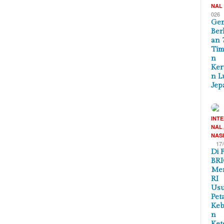
NAL
026
Ge
Ber
an 
Tim
n
Ker
n L
Jep
INT
NAL
NAS
17
Di 
BRI
Me
RI
Us
Pet
Ke
n
Ket