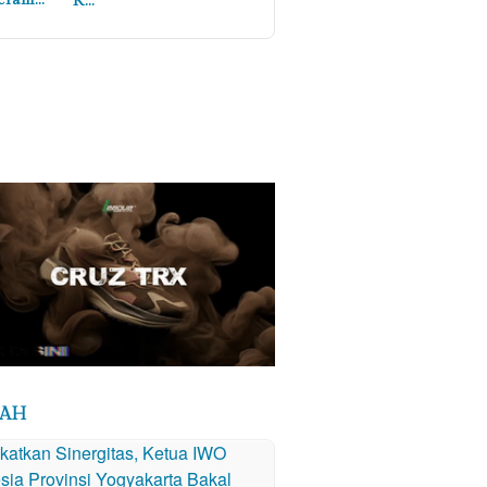
K…
RAH