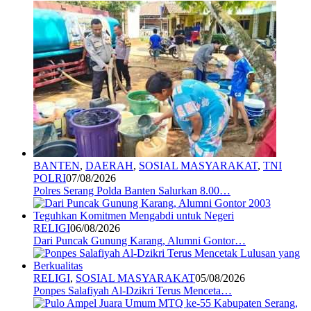
BANTEN
,
DAERAH
,
SOSIAL MASYARAKAT
,
TNI
POLRI
07/08/2026
Polres Serang Polda Banten Salurkan 8.00…
RELIGI
06/08/2026
Dari Puncak Gunung Karang, Alumni Gontor…
RELIGI
,
SOSIAL MASYARAKAT
05/08/2026
Ponpes Salafiyah Al-Dzikri Terus Menceta…