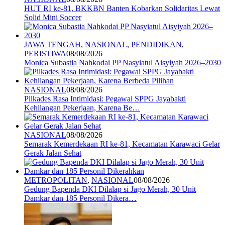
HUT RI ke-81, BKKBN Banten Kobarkan Solidaritas Lewat
Solid Mini Soccer
JAWA TENGAH
,
NASIONAL
,
PENDIDIKAN
,
PERISTIWA
08/08/2026
Monica Subastia Nahkodai PP Nasyiatul Aisyiyah 2026–2030
NASIONAL
08/08/2026
Pilkades Rasa Intimidasi: Pegawai SPPG Jayabakti
Kehilangan Pekerjaan, Karena Be…
NASIONAL
08/08/2026
Semarak Kemerdekaan RI ke-81, Kecamatan Karawaci Gelar
Gerak Jalan Sehat
METROPOLITAN
,
NASIONAL
08/08/2026
Gedung Bapenda DKI Dilalap si Jago Merah, 30 Unit
Damkar dan 185 Personil Dikera…