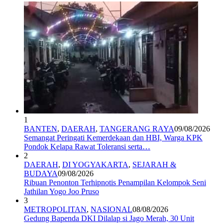
1
BANTEN
,
DAERAH
,
TANGERANG RAYA
09/08/2026
Semangat Peringati Kemerdekaan dan HBI, Warga KPK
Pondok Kelapa Rawat Toleransi serta…
2
DAERAH
,
DI YOGYAKARTA
,
SEJARAH &
BUDAYA
09/08/2026
Ribuan Penonton Terhipnotis Penampilan Kelompok Seni
Jathilan Yogo Joo Pruso
3
METROPOLITAN
,
NASIONAL
08/08/2026
Gedung Bapenda DKI Dilalap si Jago Merah, 30 Unit