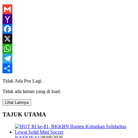
Gmail
Yahoo
Mail
Facebook
X
WhatsApp
Telegram
Share
Tidak Ada Pos Lagi.
Tidak ada laman yang di load.
Lihat Lainnya
TAJUK UTAMA
NASIONAL
08/08/2026