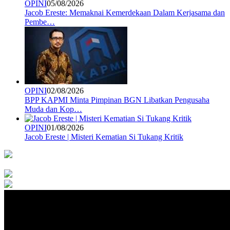
OPINI
05/08/2026
Jacob Ereste: Memaknai Kemerdekaan Dalam Kerjasama dan
Pembe…
OPINI
02/08/2026
BPP KAPMI Minta Pimpinan BGN Libatkan Pengusaha
Muda dan Kop…
OPINI
01/08/2026
Jacob Ereste | Misteri Kematian Si Tukang Kritik