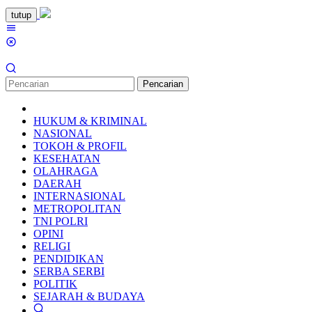
Loncat
tutup
ke
Menu
konten
Mobile
Pencarian
HUKUM & KRIMINAL
NASIONAL
TOKOH & PROFIL
KESEHATAN
OLAHRAGA
DAERAH
INTERNASIONAL
METROPOLITAN
TNI POLRI
OPINI
RELIGI
PENDIDIKAN
SERBA SERBI
POLITIK
SEJARAH & BUDAYA