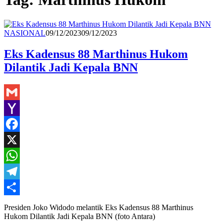
Redaksi
NASIONAL
09/12/2023
09/12/2023
Eks Kadensus 88 Marthinus Hukom
Dilantik Jadi Kepala BNN
Gmail
Yahoo
Mail
Facebook
X
WhatsApp
Telegram
Share
Presiden Joko Widodo melantik Eks Kadensus 88 Marthinus
Hukom Dilantik Jadi Kepala BNN (foto Antara)