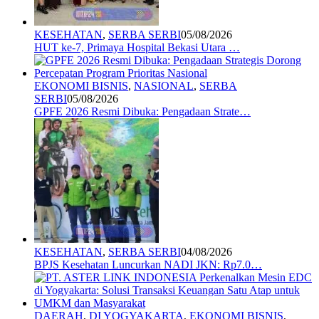
KESEHATAN
,
SERBA SERBI
05/08/2026
HUT ke-7, Primaya Hospital Bekasi Utara …
EKONOMI BISNIS
,
NASIONAL
,
SERBA
SERBI
05/08/2026
GPFE 2026 Resmi Dibuka: Pengadaan Strate…
KESEHATAN
,
SERBA SERBI
04/08/2026
BPJS Kesehatan Luncurkan NADI JKN: Rp7.0…
DAERAH
,
DI YOGYAKARTA
,
EKONOMI BISNIS
,