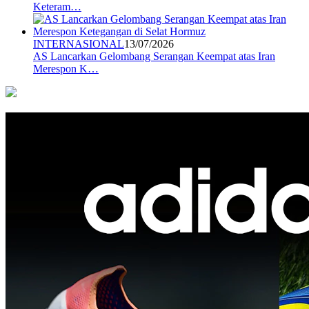
Keteram…
INTERNASIONAL
13/07/2026
AS Lancarkan Gelombang Serangan Keempat atas Iran
Merespon K…