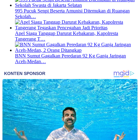
995 Pucuk Senpi Beserta Amunisi Ditemukan di Ruangan
Sekolah…
Apel Siaga Tanggap Darurat Kebakaran, Kapolresta
Tangerang T…
BNN Sumut Gagalkan Peredaran 92 Kg Ganja Jaringan
Aceh-Medan…