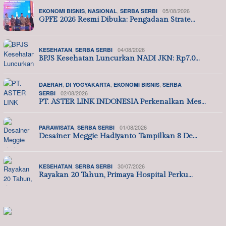
,
,
05/08/2026
EKONOMI BISNIS
NASIONAL
SERBA SERBI
GPFE 2026 Resmi Dibuka: Pengadaan Strate…
,
04/08/2026
KESEHATAN
SERBA SERBI
BPJS Kesehatan Luncurkan NADI JKN: Rp7.0…
,
,
,
DAERAH
DI YOGYAKARTA
EKONOMI BISNIS
SERBA
02/08/2026
SERBI
PT. ASTER LINK INDONESIA Perkenalkan Mes…
,
01/08/2026
PARAWISATA
SERBA SERBI
Desainer Meggie Hadiyanto Tampilkan 8 De…
,
30/07/2026
KESEHATAN
SERBA SERBI
Rayakan 20 Tahun, Primaya Hospital Perku…