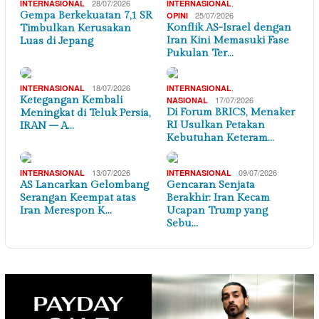
28/07/2026
,
INTERNASIONAL
INTERNASIONAL
Gempa Berkekuatan 7,1 SR
25/07/2026
OPINI
Konflik AS-Israel dengan
Timbulkan Kerusakan
Iran Kini Memasuki Fase
Luas di Jepang
Pukulan Ter…
18/07/2026
,
INTERNASIONAL
INTERNASIONAL
Ketegangan Kembali
17/07/2026
NASIONAL
Di Forum BRICS, Menaker
Meningkat di Teluk Persia,
RI Usulkan Petakan
IRAN – A…
Kebutuhan Keteram…
13/07/2026
09/07/2026
INTERNASIONAL
INTERNASIONAL
AS Lancarkan Gelombang
Gencaran Senjata
Serangan Keempat atas
Berakhir: Iran Kecam
Iran Merespon K…
Ucapan Trump yang
Sebu…