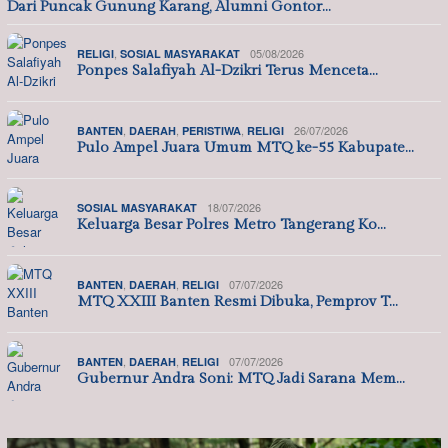
Dari Puncak Gunung Karang, Alumni Gontor…
,
05/08/2026
RELIGI
SOSIAL MASYARAKAT
Ponpes Salafiyah Al-Dzikri Terus Menceta…
,
,
,
26/07/2026
BANTEN
DAERAH
PERISTIWA
RELIGI
Pulo Ampel Juara Umum MTQ ke-55 Kabupate…
18/07/2026
SOSIAL MASYARAKAT
Keluarga Besar Polres Metro Tangerang Ko…
,
,
07/07/2026
BANTEN
DAERAH
RELIGI
MTQ XXIII Banten Resmi Dibuka, Pemprov T…
,
,
07/07/2026
BANTEN
DAERAH
RELIGI
Gubernur Andra Soni: MTQ Jadi Sarana Mem…