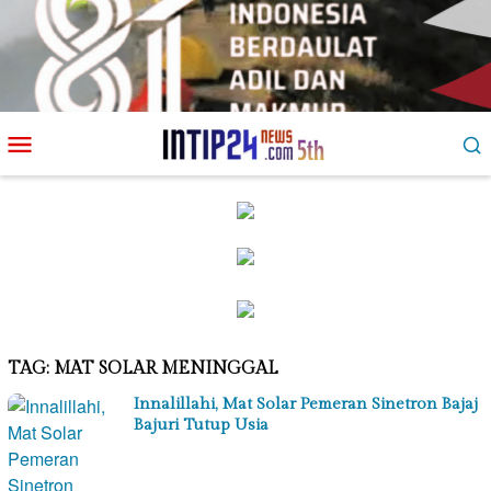
Loncat
Menu
ke
Mobile
konten
TAG:
MAT SOLAR MENINGGAL
Innalillahi, Mat Solar Pemeran Sinetron Bajaj
Bajuri Tutup Usia