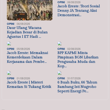
06/08/2026
OPINI
Jacob Ereste :Teori Sosial
Denny JA Tentang Aksi
Demonstrasi…
06/08/2026
OPINI
Daur Ulang Wacana
Kejadian Besar di Bulan
Agustus I ET Hadi …
05/08/2026
02/08/2026
OPINI
OPINI
Jacob Ereste: Memaknai
BPP KAPMI Minta
Kemerdekaan Dalam
Pimpinan BGN Libatkan
Kerjasama dan Pembe…
Pengusaha Muda dan
Kop…
01/08/2026
31/07/2026
OPINI
OPINI
Jacob Ereste | Misteri
6 Buah Buku, 66 Tahun
Kematian Si Tukang Kritik
Bambang Isti Nugroho
Seperti Energi Pe…