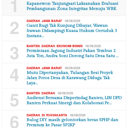
1
Kapanewon Tanjungsari Laksanakan Evaluasi
Pembangunan Zona Integritas Menuju WBK
2
,
06/08/2026
DAERAH
JAWA BARAT
Ganti Rugi Tak Kunjung Dibayar, Wawan
Irawan Didampingi Kuasa Hukum Geruduk 3
Instans…
3
,
,
06/08/2026
BANTEN
DAERAH
EKONOMI BISNIS
Permintaan Jagung Industri Pakan Tembus 2
Juta Ton, Andra Soni Dorong Satu Desa Satu …
4
,
06/08/2026
DAERAH
JAWA BARAT
Mutu Dipertanyakan, Tulangan Besi Proyek
Jalan Poros Desa di Karawang Diduga Tak
Laya…
5
,
06/08/2026
BANTEN
DAERAH
Audiensi Bersama Disperindag Banten, LIN DPD
Banten Perkuat Sinergi dan Kolaborasi Pe…
6
,
06/08/2026
DAERAH
DI YOGYAKARTA
Bulog DIY masih gelontorkan beras SPHP dan
Premium ke Pasar SP2KP