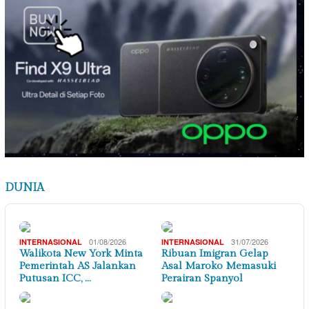
DUNIA
01/08/2026
31/07/2026
INTERNASIONAL
INTERNASIONAL
Walikota New York Minta
Ribuan Imigran Gelap
Pemerintah AS Jalankan
Asal Maroko Memasuki
Putusan ICC, …
Perairan Spanyol