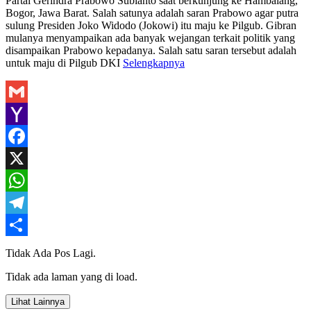
Partai Gerindra Prabowo Subianto saat berkunjung ke Hambalang,
Bogor, Jawa Barat. Salah satunya adalah saran Prabowo agar putra
sulung Presiden Joko Widodo (Jokowi) itu maju ke Pilgub. Gibran
mulanya menyampaikan ada banyak wejangan terkait politik yang
disampaikan Prabowo kepadanya. Salah satu saran tersebut adalah
untuk maju di Pilgub DKI
Selengkapnya
Gmail
Yahoo
Mail
Facebook
X
WhatsApp
Telegram
Share
Tidak Ada Pos Lagi.
Tidak ada laman yang di load.
Lihat Lainnya