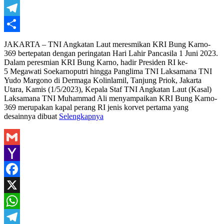
WhatsApp
Telegram
Share
JAKARTA – TNI Angkatan Laut meresmikan KRI Bung Karno-
369 bertepatan dengan peringatan Hari Lahir Pancasila 1 Juni 2023.
Dalam peresmian KRI Bung Karno, hadir Presiden RI ke-
5 Megawati Soekarnoputri hingga Panglima TNI Laksamana TNI
Yudo Margono di Dermaga Kolinlamil, Tanjung Priok, Jakarta
Utara, Kamis (1/5/2023), Kepala Staf TNI Angkatan Laut (Kasal)
Laksamana TNI Muhammad Ali menyampaikan KRI Bung Karno-
369 merupakan kapal perang RI jenis korvet pertama yang
desainnya dibuat
Selengkapnya
Gmail
Yahoo
Mail
Facebook
X
WhatsApp