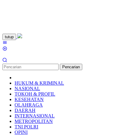
Loncat
tutup
ke
Menu
konten
Mobile
Pencarian
HUKUM & KRIMINAL
NASIONAL
TOKOH & PROFIL
KESEHATAN
OLAHRAGA
DAERAH
INTERNASIONAL
METROPOLITAN
TNI POLRI
OPINI