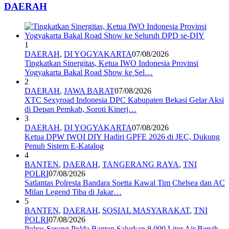
DAERAH
1
DAERAH
,
DI YOGYAKARTA
07/08/2026
Tingkatkan Sinergitas, Ketua IWO Indonesia Provinsi
Yogyakarta Bakal Road Show ke Sel…
2
DAERAH
,
JAWA BARAT
07/08/2026
XTC Sexyroad Indonesia DPC Kabupaten Bekasi Gelar Aksi
di Depan Pemkab, Soroti Kinerj…
3
DAERAH
,
DI YOGYAKARTA
07/08/2026
Ketua DPW IWOI DIY Hadiri GPFE 2026 di JEC, Dukung
Penuh Sistem E-Katalog
4
BANTEN
,
DAERAH
,
TANGERANG RAYA
,
TNI
POLRI
07/08/2026
Satlantas Polresta Bandara Soetta Kawal Tim Chelsea dan AC
Milan Legend Tiba di Jakar…
5
BANTEN
,
DAERAH
,
SOSIAL MASYARAKAT
,
TNI
POLRI
07/08/2026
Polres Serang Polda Banten Salurkan 8.000 Liter Air Bersih