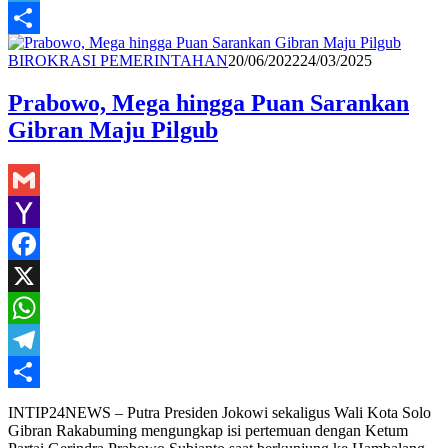
Telegram
Share
Redaksi
BIROKRASI PEMERINTAHAN
20/06/2022
24/03/2025
Prabowo, Mega hingga Puan Sarankan
Gibran Maju Pilgub
Gmail
Yahoo
Mail
Facebook
X
WhatsApp
Telegram
Share
INTIP24NEWS – Putra Presiden Jokowi sekaligus Wali Kota Solo
Gibran Rakabuming mengungkap isi pertemuan dengan Ketum