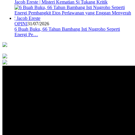
Jacob Ereste | Misteri Kematian Si Tukang Kritik
OPINI
31/07/2026
6 Buah Buku, 66 Tahun Bambang Isti Nugroho Seperti
Energi Pe…