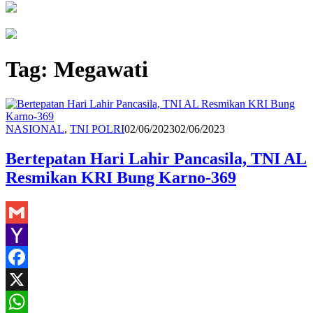
Tag:
Megawati
Redaksi
NASIONAL
,
TNI POLRI
02/06/2023
02/06/2023
Bertepatan Hari Lahir Pancasila, TNI AL
Resmikan KRI Bung Karno-369
Gmail
Yahoo
Mail
Facebook
X