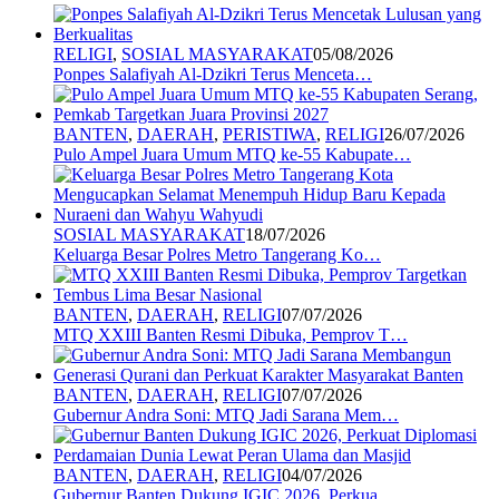
RELIGI
,
SOSIAL MASYARAKAT
05/08/2026
Ponpes Salafiyah Al-Dzikri Terus Menceta…
BANTEN
,
DAERAH
,
PERISTIWA
,
RELIGI
26/07/2026
Pulo Ampel Juara Umum MTQ ke-55 Kabupate…
SOSIAL MASYARAKAT
18/07/2026
Keluarga Besar Polres Metro Tangerang Ko…
BANTEN
,
DAERAH
,
RELIGI
07/07/2026
MTQ XXIII Banten Resmi Dibuka, Pemprov T…
BANTEN
,
DAERAH
,
RELIGI
07/07/2026
Gubernur Andra Soni: MTQ Jadi Sarana Mem…
BANTEN
,
DAERAH
,
RELIGI
04/07/2026
Gubernur Banten Dukung IGIC 2026, Perkua…