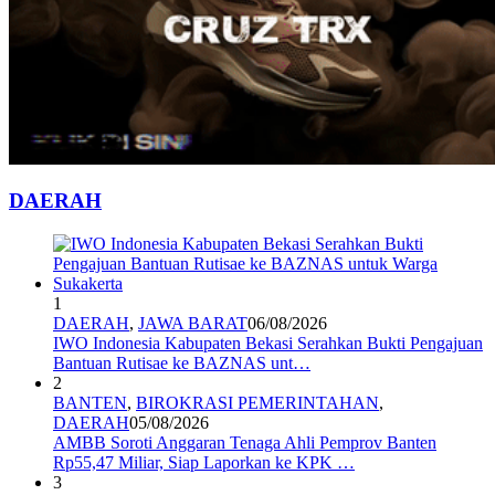
DAERAH
1
DAERAH
,
JAWA BARAT
06/08/2026
IWO Indonesia Kabupaten Bekasi Serahkan Bukti Pengajuan
Bantuan Rutisae ke BAZNAS unt…
2
BANTEN
,
BIROKRASI PEMERINTAHAN
,
DAERAH
05/08/2026
AMBB Soroti Anggaran Tenaga Ahli Pemprov Banten
Rp55,47 Miliar, Siap Laporkan ke KPK …
3