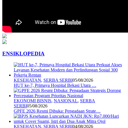
ENSIKLOPEDIA
KESEHATAN
,
SERBA SERBI
05/08/2026
HUT ke-7, Primaya Hospital Bekasi Utara …
EKONOMI BISNIS
,
NASIONAL
,
SERBA
SERBI
05/08/2026
GPFE 2026 Resmi Dibuka: Pengadaan Strate…
KESEHATAN
,
SERBA SERBI
04/08/2026