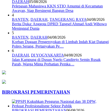
DAERAH
05/08/2026
Pelepasan Mahasiswa KKN STIQ Amuntai di Kecamatan
Awayan, Siap Bersinergi Bangun Desa
4
BANTEN
,
DAERAH
,
TANGERANG RAYA
04/08/2026
Berita Duka: Anggota DPRD Tangsel Ahmad Andi Wibowo
Meninggal Dunia
5
BANTEN
,
DAERAH
04/08/2026
Korban Dugaan Pengeroyokan di Limbah Indah Kiat Datangi
Polres Serang, Pertanyakan Pe…
6
DAERAH
,
DI YOGYAKARTA
04/08/2026
Jalan Kampung di Dusun Ngelo Candirejo Semin Rusak
Parah, Warga Minta Perhatian Pemka…
BIROKRASI PEMERINTAHAN
BIROKRASI PEMERINTAHAN
06/08/2026