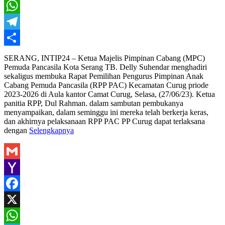
X
WhatsApp
Telegram
Share
SERANG, INTIP24 – Ketua Majelis Pimpinan Cabang (MPC)
Pemuda Pancasila Kota Serang TB. Delly Suhendar menghadiri
sekaligus membuka Rapat Pemilihan Pengurus Pimpinan Anak
Cabang Pemuda Pancasila (RPP PAC) Kecamatan Curug priode
2023-2026 di Aula kantor Camat Curug, Selasa, (27/06/23). Ketua
panitia RPP, Dul Rahman. dalam sambutan pembukanya
menyampaikan, dalam seminggu ini mereka telah berkerja keras,
dan akhirnya pelaksanaan RPP PAC PP Curug dapat terlaksana
dengan
Selengkapnya
Gmail
Yahoo
Mail
Facebook
X