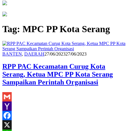
Tag:
MPC PP Kota Serang
Redaksi
BANTEN
,
DAERAH
27/06/2023
27/06/2023
RPP PAC Kecamatan Curug Kota
Serang, Ketua MPC PP Kota Serang
Sampaikan Perintah Organisasi
Gmail
Yahoo
Mail
Facebook