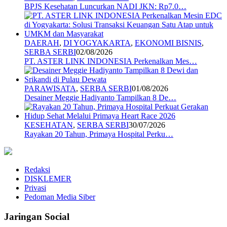
BPJS Kesehatan Luncurkan NADI JKN: Rp7.0…
DAERAH
,
DI YOGYAKARTA
,
EKONOMI BISNIS
,
SERBA SERBI
02/08/2026
PT. ASTER LINK INDONESIA Perkenalkan Mes…
PARAWISATA
,
SERBA SERBI
01/08/2026
Desainer Meggie Hadiyanto Tampilkan 8 De…
KESEHATAN
,
SERBA SERBI
30/07/2026
Rayakan 20 Tahun, Primaya Hospital Perku…
Redaksi
DISKLEMER
Privasi
Pedoman Media Siber
Jaringan Social