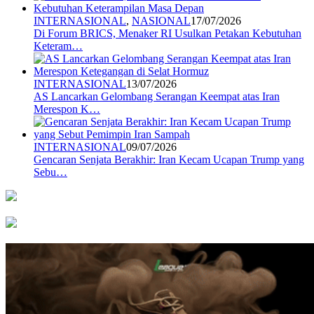
INTERNASIONAL
,
NASIONAL
17/07/2026
Di Forum BRICS, Menaker RI Usulkan Petakan Kebutuhan
Keteram…
INTERNASIONAL
13/07/2026
AS Lancarkan Gelombang Serangan Keempat atas Iran
Merespon K…
INTERNASIONAL
09/07/2026
Gencaran Senjata Berakhir: Iran Kecam Ucapan Trump yang
Sebu…