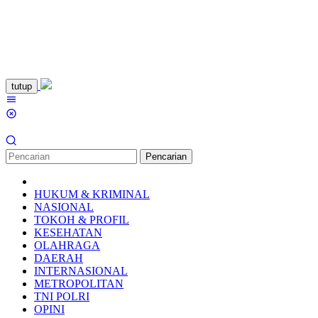
Loncat
tutup
ke
Menu
konten
Mobile
Pencarian
HUKUM & KRIMINAL
NASIONAL
TOKOH & PROFIL
KESEHATAN
OLAHRAGA
DAERAH
INTERNASIONAL
METROPOLITAN
TNI POLRI
OPINI