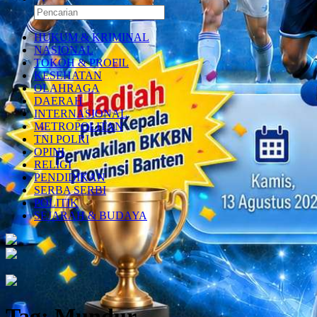
HUKUM & KRIMINAL
NASIONAL
TOKOH & PROFIL
KESEHATAN
OLAHRAGA
DAERAH
INTERNASIONAL
METROPOLITAN
TNI POLRI
OPINI
RELIGI
PENDIDIKAN
SERBA SERBI
POLITIK
SEJARAH & BUDAYA
Tag:
Mundur