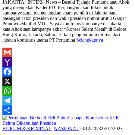
JAKARTA | INTIP24 News – Basuki Tjahaja Purnama atau Ahok,
yang meeupakan Kader PDI Perjuangan akan fokus untuk
kampanye guna memenangkan suara pemilih di Jakarta bagi
pasangan calon presiden dan wakil presiden nomor urut 3 Ganjar
Pranowo-Mahfud MD. “Saya akan fokus kampanye di Jakarta,”
kata Ahok saat kampanye akbar “Konser Salam Metal” di Gelora
Bung Karno, Jakarta, Sabtu. Terkait pengunduran dirinya dari
jabatan komisaris utama PT Pertamina
Selengkapnya
Gmail
Yahoo
Mail
Facebook
X
WhatsApp
Telegram
Share
Redaksi
HUKUM & KRIMINAL
,
NASIONAL
23/12/2023
23/12/2023