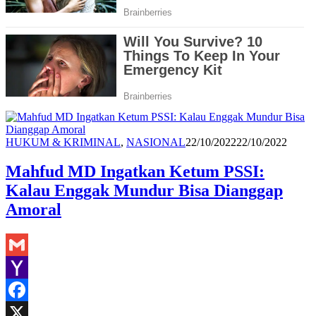
Redaksi
HUKUM & KRIMINAL
,
NASIONAL
22/10/2022
22/10/2022
Mahfud MD Ingatkan Ketum PSSI:
Kalau Enggak Mundur Bisa Dianggap
Amoral
Gmail
Yahoo
Mail
Facebook