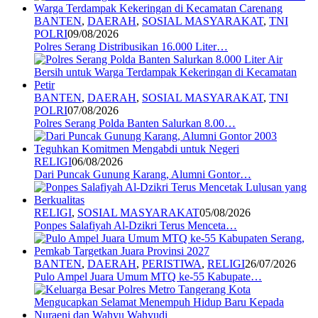
BANTEN
,
DAERAH
,
SOSIAL MASYARAKAT
,
TNI
POLRI
09/08/2026
Polres Serang Distribusikan 16.000 Liter…
BANTEN
,
DAERAH
,
SOSIAL MASYARAKAT
,
TNI
POLRI
07/08/2026
Polres Serang Polda Banten Salurkan 8.00…
RELIGI
06/08/2026
Dari Puncak Gunung Karang, Alumni Gontor…
RELIGI
,
SOSIAL MASYARAKAT
05/08/2026
Ponpes Salafiyah Al-Dzikri Terus Menceta…
BANTEN
,
DAERAH
,
PERISTIWA
,
RELIGI
26/07/2026
Pulo Ampel Juara Umum MTQ ke-55 Kabupate…