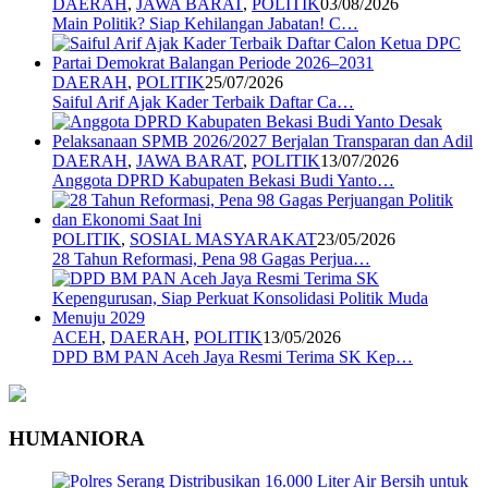
DAERAH
,
JAWA BARAT
,
POLITIK
03/08/2026
Main Politik? Siap Kehilangan Jabatan! C…
DAERAH
,
POLITIK
25/07/2026
Saiful Arif Ajak Kader Terbaik Daftar Ca…
DAERAH
,
JAWA BARAT
,
POLITIK
13/07/2026
Anggota DPRD Kabupaten Bekasi Budi Yanto…
POLITIK
,
SOSIAL MASYARAKAT
23/05/2026
28 Tahun Reformasi, Pena 98 Gagas Perjua…
ACEH
,
DAERAH
,
POLITIK
13/05/2026
DPD BM PAN Aceh Jaya Resmi Terima SK Kep…
HUMANIORA