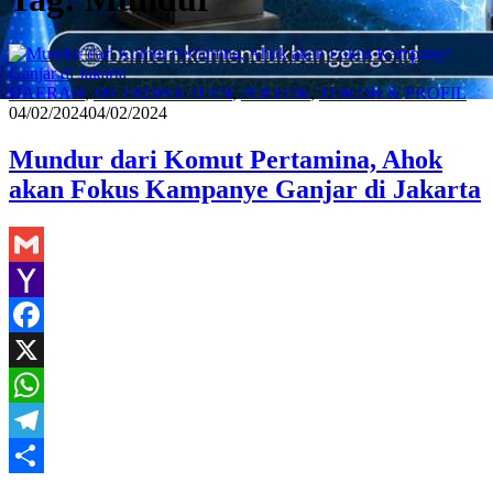
Red
DAERAH
,
METROPOLITAN
,
POLITIK
,
TOKOH & PROFIL
04/02/2024
04/02/2024
Mundur dari Komut Pertamina, Ahok
akan Fokus Kampanye Ganjar di Jakarta
Gmail
Yahoo
Mail
Facebook
X
WhatsApp
Telegram
Share