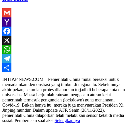
Gmail
Yahoo
Mail
Facebook
X
WhatsApp
Telegram
Share
INTIP24NEWS.COM – Pemerintah China mulai bereaksi untuk
memadamkan demonstrasi yang timbul di negara itu. Sebelumnya
akhir pekan, sejumlah protes dilaporkan terjadi di beberapa kota dan
universitas. Massa berjumlah ratusan mengecam aturan ketat
pemerintah termasuk penguncian (lockdown) guna menangani
Covid-19. Bukan hanya itu, mereka juga menyuarakan Presiden Xi
Jinping mundur. Dalam update AFP, Senin (28/11/2022),
pemerintah China dilaporkan telah melakukan sensor ketat di media
sosial. Pemberitaan soal aksi
Selengkapnya