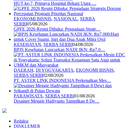
HUT ke-7, Primaya Hospital Bekasi Utara …
EKONOMI BISNIS
,
NASIONAL
,
SERBA
SERBI
05/08/2026
GPFE 2026 Resmi Dibuka: Pengadaan Strate…
KESEHATAN
,
SERBA SERBI
04/08/2026
BPJS Kesehatan Luncurkan NADI JKN: Rp7.0…
DAERAH
,
DI YOGYAKARTA
,
EKONOMI BISNIS
,
SERBA SERBI
02/08/2026
PT. ASTER LINK INDONESIA Perkenalkan Mes…
PARAWISATA
,
SERBA SERBI
01/08/2026
Desainer Meggie Hadiyanto Tampilkan 8 De…
Redaksi
DISKLEMER