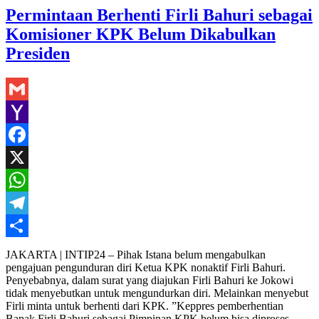
Permintaan Berhenti Firli Bahuri sebagai
Komisioner KPK Belum Dikabulkan
Presiden
Gmail
Yahoo
Mail
Facebook
X
WhatsApp
Telegram
Share
JAKARTA | INTIP24 – Pihak Istana belum mengabulkan
pengajuan pengunduran diri Ketua KPK nonaktif Firli Bahuri.
Penyebabnya, dalam surat yang diajukan Firli Bahuri ke Jokowi
tidak menyebutkan untuk mengundurkan diri. Melainkan menyebut
Firli minta untuk berhenti dari KPK. ”Keppres pemberhentian
Bapak Firli Bahuri sebagai Pimpinan KPK belum bisa diproses