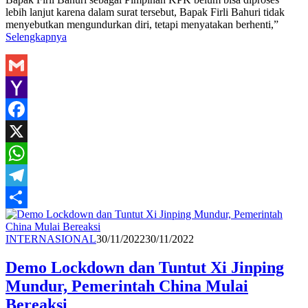
lebih lanjut karena dalam surat tersebut, Bapak Firli Bahuri tidak
menyebutkan mengundurkan diri, tetapi menyatakan berhenti,”
Selengkapnya
Gmail
Yahoo
Mail
Facebook
X
WhatsApp
Telegram
Share
Redaksi
INTERNASIONAL
30/11/2022
30/11/2022
Demo Lockdown dan Tuntut Xi Jinping
Mundur, Pemerintah China Mulai
Bereaksi