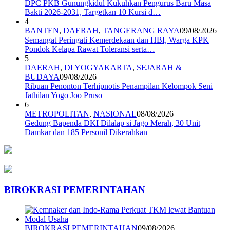
DPC PKB Gunungkidul Kukuhkan Pengurus Baru Masa
Bakti 2026-2031, Targetkan 10 Kursi d…
4
BANTEN
,
DAERAH
,
TANGERANG RAYA
09/08/2026
Semangat Peringati Kemerdekaan dan HBI, Warga KPK
Pondok Kelapa Rawat Toleransi serta…
5
DAERAH
,
DI YOGYAKARTA
,
SEJARAH &
BUDAYA
09/08/2026
Ribuan Penonton Terhipnotis Penampilan Kelompok Seni
Jathilan Yogo Joo Pruso
6
METROPOLITAN
,
NASIONAL
08/08/2026
Gedung Bapenda DKI Dilalap si Jago Merah, 30 Unit
Damkar dan 185 Personil Dikerahkan
BIROKRASI PEMERINTAHAN
BIROKRASI PEMERINTAHAN
09/08/2026