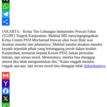
X
WhatsApp
Telegram
Share
JAKARTA – Ketua Tim Gabungan Independen Pencari Fakta
(TGIPF) Tragedi Kanjuruhan, Mahfud MD menyingngingatkan
Ketua Umum PSSI Mochamad Iriawan alias Iwan Bule soal
desakan mundur dari jabatannya. Mahfud menilai desakan mundur
kepada sejumlah pihak yang bertanggung jawab dalam insiden
Kanjuruhan, termasuk kepada Ketum PSSI, bukan persoalan
hukum, tapi seruan moral. Menurutnya, mereka bisa dianggap
amoral jika tidak mengundurkan diri. “Kalau enggak mundur,
enggak apa-apa, tapi secara moral bisa dianggap tidak
Selengkapnya
Gmail
Yahoo
Mail
Facebook
X