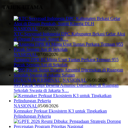
TAJUK UTAMA
NASIONAL
07/08/2026
XTC Sexyroad Indonesia DPC Kabupaten Bekasi Gelar Aksi
di Depan Pemkab, Soroti K…
NASIONAL
07/08/2026
Anggota DPR RI Minta Usut Tuntas Perkara Temuan 955
Pucuk Senjata Api di Sekolah
HUKUM & KRIMINAL
,
NASIONAL
06/08/2026
995 Pucuk Senpi Beserta Amunisi Ditemukan di Ruangan
Sekolah Swasta di Jakarta S…
NASIONAL
05/08/2026
Kemnaker Perkuat Ekosistem K3 untuk Tingkatkan
Pelindungan Pekerja