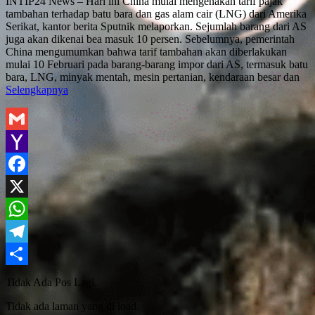
INTIP24 News – Hari ini China mulai mengenakan tarif pajak
tambahan terhadap batu bara dan gas alam cair (LNG) dari Amerika
Serikat, kantor berita Sputnik melaporkan. Sejumlah barang dari AS
juga akan dikenai bea masuk 10 persen. Sebelumnya, pemerintah
China mengumumkan bahwa tarif tambahan akan diberlakukan
mulai 10 Februari pada barang-barang impor dari AS, termasuk batu
bara, LNG, minyak mentah, mesin pertanian, kendaraan besar dan
Selengkapnya
Gmail
Yahoo
Mail
Facebook
X
WhatsApp
Telegram
Share
Tidak Ada Pos Lagi.
Tidak ada laman yang di load.