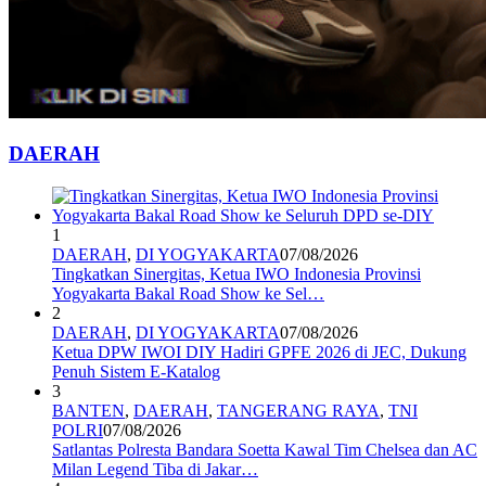
DAERAH
1
DAERAH
,
DI YOGYAKARTA
07/08/2026
Tingkatkan Sinergitas, Ketua IWO Indonesia Provinsi
Yogyakarta Bakal Road Show ke Sel…
2
DAERAH
,
DI YOGYAKARTA
07/08/2026
Ketua DPW IWOI DIY Hadiri GPFE 2026 di JEC, Dukung
Penuh Sistem E-Katalog
3
BANTEN
,
DAERAH
,
TANGERANG RAYA
,
TNI
POLRI
07/08/2026
Satlantas Polresta Bandara Soetta Kawal Tim Chelsea dan AC
Milan Legend Tiba di Jakar…