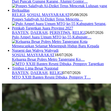
Dari Puncak Gunung Karang, Alumni Gontor…
RELIGI
,
SOSIAL MASYARAKAT
05/08/2026
Ponpes Salafiyah Al-Dzikri Terus Menceta…
BANTEN
,
DAERAH
,
PERISTIWA
,
RELIGI
26/07/2026
Pulo Ampel Juara Umum MTQ ke-55 Kabupate…
SOSIAL MASYARAKAT
18/07/2026
Keluarga Besar Polres Metro Tangerang Ko…
BANTEN
,
DAERAH
,
RELIGI
07/07/2026
MTQ XXIII Banten Resmi Dibuka, Pemprov T…