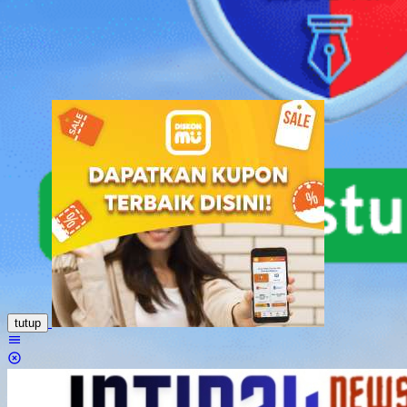
Loncat
ke
konten
tutup
Menu
Mobile