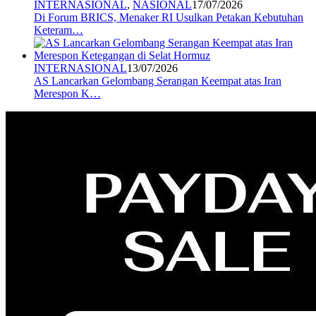
INTERNASIONAL
,
NASIONAL
17/07/2026
Di Forum BRICS, Menaker RI Usulkan Petakan Kebutuhan
Keteram…
INTERNASIONAL
13/07/2026
AS Lancarkan Gelombang Serangan Keempat atas Iran
Merespon K…