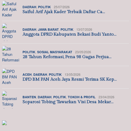
,
25/07/2026
DAERAH
POLITIK
Saiful Arif Ajak Kader Terbaik Daftar Ca…
,
,
13/07/2026
DAERAH
JAWA BARAT
POLITIK
Anggota DPRD Kabupaten Bekasi Budi Yanto…
,
23/05/2026
POLITIK
SOSIAL MASYARAKAT
28 Tahun Reformasi, Pena 98 Gagas Perjua…
,
,
13/05/2026
ACEH
DAERAH
POLITIK
DPD BM PAN Aceh Jaya Resmi Terima SK Kep…
,
,
,
23/04/2026
BANTEN
DAERAH
POLITIK
TOKOH & PROFIL
Soparosi Tobing Tawarkan Visi Desa Mekar…