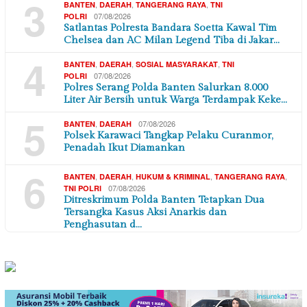
3
,
,
,
BANTEN
DAERAH
TANGERANG RAYA
TNI
07/08/2026
POLRI
Satlantas Polresta Bandara Soetta Kawal Tim
Chelsea dan AC Milan Legend Tiba di Jakar…
4
,
,
,
BANTEN
DAERAH
SOSIAL MASYARAKAT
TNI
07/08/2026
POLRI
Polres Serang Polda Banten Salurkan 8.000
Liter Air Bersih untuk Warga Terdampak Keke…
5
,
07/08/2026
BANTEN
DAERAH
Polsek Karawaci Tangkap Pelaku Curanmor,
Penadah Ikut Diamankan
6
,
,
,
,
BANTEN
DAERAH
HUKUM & KRIMINAL
TANGERANG RAYA
07/08/2026
TNI POLRI
Ditreskrimum Polda Banten Tetapkan Dua
Tersangka Kasus Aksi Anarkis dan
Penghasutan d…