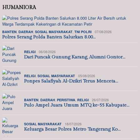
HUMANIORA
,
,
,
07/08/2026
BANTEN
DAERAH
SOSIAL MASYARAKAT
TNI POLRI
Polres Serang Polda Banten Salurkan 8.00…
06/08/2026
RELIGI
Dari Puncak Gunung Karang, Alumni Gontor…
,
05/08/2026
RELIGI
SOSIAL MASYARAKAT
Ponpes Salafiyah Al-Dzikri Terus Menceta…
,
,
,
26/07/2026
BANTEN
DAERAH
PERISTIWA
RELIGI
Pulo Ampel Juara Umum MTQ ke-55 Kabupate…
18/07/2026
SOSIAL MASYARAKAT
Keluarga Besar Polres Metro Tangerang Ko…