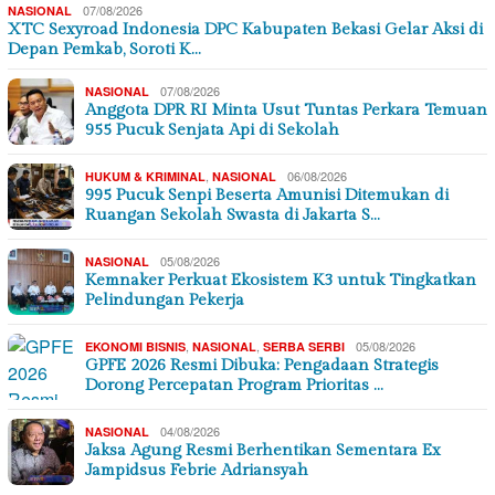
07/08/2026
NASIONAL
XTC Sexyroad Indonesia DPC Kabupaten Bekasi Gelar Aksi di
Depan Pemkab, Soroti K…
07/08/2026
NASIONAL
Anggota DPR RI Minta Usut Tuntas Perkara Temuan
955 Pucuk Senjata Api di Sekolah
,
06/08/2026
HUKUM & KRIMINAL
NASIONAL
995 Pucuk Senpi Beserta Amunisi Ditemukan di
Ruangan Sekolah Swasta di Jakarta S…
05/08/2026
NASIONAL
Kemnaker Perkuat Ekosistem K3 untuk Tingkatkan
Pelindungan Pekerja
,
,
05/08/2026
EKONOMI BISNIS
NASIONAL
SERBA SERBI
GPFE 2026 Resmi Dibuka: Pengadaan Strategis
Dorong Percepatan Program Prioritas …
04/08/2026
NASIONAL
Jaksa Agung Resmi Berhentikan Sementara Ex
Jampidsus Febrie Adriansyah