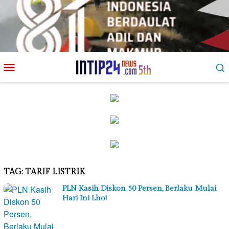
Loncat
Menu
ke
Mobile
konten
TAG:
TARIF LISTRIK
PLN Kasih Diskon 50 Persen, Berlaku Mulai
Hari Ini Lho!