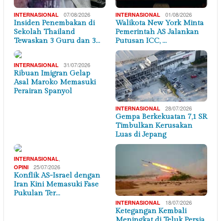
07/08/2026
01/08/2026
INTERNASIONAL
INTERNASIONAL
Insiden Penembakan di
Walikota New York Minta
Sekolah Thailand
Pemerintah AS Jalankan
Tewaskan 3 Guru dan 3…
Putusan ICC, …
31/07/2026
INTERNASIONAL
Ribuan Imigran Gelap
Asal Maroko Memasuki
Perairan Spanyol
28/07/2026
INTERNASIONAL
Gempa Berkekuatan 7,1 SR
Timbulkan Kerusakan
Luas di Jepang
,
INTERNASIONAL
25/07/2026
OPINI
Konflik AS-Israel dengan
Iran Kini Memasuki Fase
Pukulan Ter…
18/07/2026
INTERNASIONAL
Ketegangan Kembali
Meningkat di Teluk Persia,