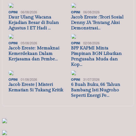
06/08/2026
06/08/2026
OPINI
OPINI
Daur Ulang Wacana
Jacob Ereste :Teori Sosial
Kejadian Besar di Bulan
Denny JA Tentang Aksi
Agustus I ET Hadi …
Demonstrasi…
05/08/2026
02/08/2026
OPINI
OPINI
Jacob Ereste: Memaknai
BPP KAPMI Minta
Kemerdekaan Dalam
Pimpinan BGN Libatkan
Kerjasama dan Pembe…
Pengusaha Muda dan
Kop…
01/08/2026
31/07/2026
OPINI
OPINI
Jacob Ereste | Misteri
6 Buah Buku, 66 Tahun
Kematian Si Tukang Kritik
Bambang Isti Nugroho
Seperti Energi Pe…