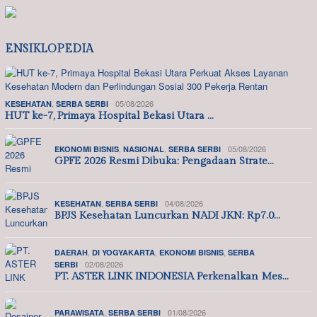
ENSIKLOPEDIA
,
05/08/2026
KESEHATAN
SERBA SERBI
HUT ke-7, Primaya Hospital Bekasi Utara …
,
,
05/08/2026
EKONOMI BISNIS
NASIONAL
SERBA SERBI
GPFE 2026 Resmi Dibuka: Pengadaan Strate…
,
04/08/2026
KESEHATAN
SERBA SERBI
BPJS Kesehatan Luncurkan NADI JKN: Rp7.0…
,
,
,
DAERAH
DI YOGYAKARTA
EKONOMI BISNIS
SERBA
02/08/2026
SERBI
PT. ASTER LINK INDONESIA Perkenalkan Mes…
,
01/08/2026
PARAWISATA
SERBA SERBI