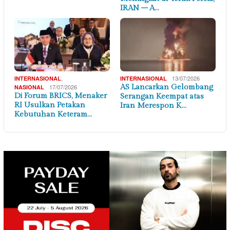
IRAN – A…
,
13/07/2026
INTERNASIONAL
INTERNASIONAL
17/07/2026
AS Lancarkan Gelombang
NASIONAL
Di Forum BRICS, Menaker
Serangan Keempat atas
RI Usulkan Petakan
Iran Merespon K…
Kebutuhan Keteram…