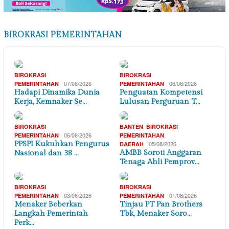
BIROKRASI PEMERINTAHAN
BIROKRASI
BIROKRASI
07/08/2026
06/08/2026
PEMERINTAHAN
PEMERINTAHAN
Hadapi Dinamika Dunia
Penguatan Kompetensi
Kerja, Kemnaker Se…
Lulusan Perguruan T…
,
BIROKRASI
BANTEN
BIROKRASI
06/08/2026
,
PEMERINTAHAN
PEMERINTAHAN
PPSPI Kukuhkan Pengurus
05/08/2026
DAERAH
AMBB Soroti Anggaran
Nasional dan 38 …
Tenaga Ahli Pemprov…
BIROKRASI
BIROKRASI
03/08/2026
01/08/2026
PEMERINTAHAN
PEMERINTAHAN
Menaker Beberkan
Tinjau PT Pan Brothers
Langkah Pemerintah
Tbk, Menaker Soro…
Perk…