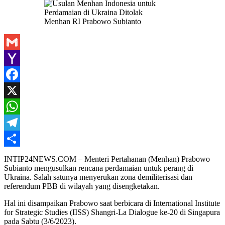
Menhan RI Prabowo Subianto
Gmail
Yahoo
Mail
Facebook
X
WhatsApp
Telegram
Share
INTIP24NEWS.COM – Menteri Pertahanan (Menhan) Prabowo
Subianto mengusulkan rencana perdamaian untuk perang di
Ukraina. Salah satunya menyerukan zona demiliterisasi dan
referendum PBB di wilayah yang disengketakan.
Hal ini disampaikan Prabowo saat berbicara di International Institute
for Strategic Studies (IISS) Shangri-La Dialogue ke-20 di Singapura
pada Sabtu (3/6/2023).