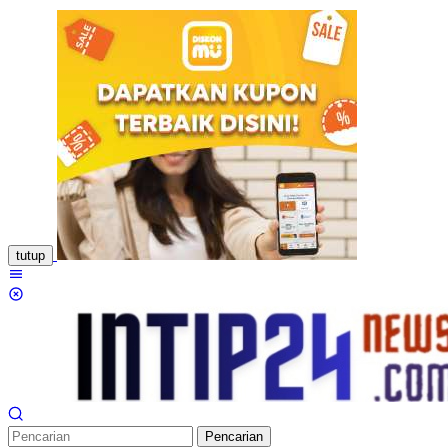
Loncat
ke
konten
tutup
Menu
Mobile
Pencarian