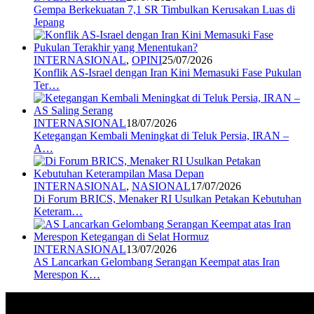
Gempa Berkekuatan 7,1 SR Timbulkan Kerusakan Luas di
Jepang
INTERNASIONAL
,
OPINI
25/07/2026
Konflik AS-Israel dengan Iran Kini Memasuki Fase Pukulan
Ter…
INTERNASIONAL
18/07/2026
Ketegangan Kembali Meningkat di Teluk Persia, IRAN –
A…
INTERNASIONAL
,
NASIONAL
17/07/2026
Di Forum BRICS, Menaker RI Usulkan Petakan Kebutuhan
Keteram…
INTERNASIONAL
13/07/2026
AS Lancarkan Gelombang Serangan Keempat atas Iran
Merespon K…