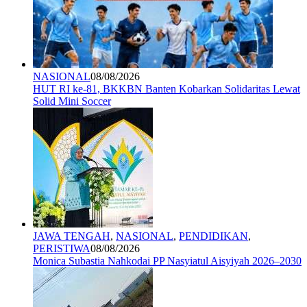
NASIONAL
08/08/2026
HUT RI ke-81, BKKBN Banten Kobarkan Solidaritas Lewat
Solid Mini Soccer
JAWA TENGAH
,
NASIONAL
,
PENDIDIKAN
,
PERISTIWA
08/08/2026
Monica Subastia Nahkodai PP Nasyiatul Aisyiyah 2026–2030