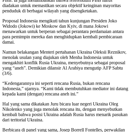
PBB. Ia juga menambahkan bahwa referendum PBB harus
diadakan untuk memastikan secara objektif keinginan mayoritas
penduduk di berbagai wilayah yang disengketakan.
Proposal Indonesia mengikuti tahun kunjungan Presiden Joko
Widodo (Jokowi) ke Moskow dan Kyiv, di mana Jokowi
menawarkan untuk berperan sebagai perantara perdamaian antara
para pemimpin mereka dan menghidupkan kembali pembicaraan
damai.
Namun belakangan Menteri pertahanan Ukraina Oleksii Reznikov,
menolak usulan yang diajukan oleh Menha Indonesia untuk
mengakhiri konflik Rusia Ukraina, menyebutnya sebagai proposal
yang “aneh”. Demikian dilansir Al Arabiya mengutip AFP Sabtu
(3/6).
“Kedengarannya ini seperti rencana Rusia, bukan rencana
Indonesia,” ujarnya. “Kami tidak membutuhkan mediator ini datang
kepada kami (dengan) rencana aneh ini.”
Hal yang sama dikatakan Juru bicara luar negeri Ukraina Oleg
Nikolenko yang juga menolak rencana itu, dengan menyebutkan
kembali bahwa posisi Ukraina adalah Rusia harus menarik pasukan
dari teritorial Ukraina.
Berbicara di panel yang sama, Josep Borrell Fontelles, perwakilan