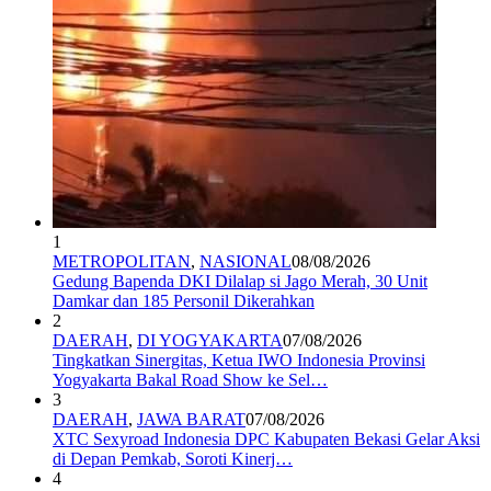
1
METROPOLITAN
,
NASIONAL
08/08/2026
Gedung Bapenda DKI Dilalap si Jago Merah, 30 Unit
Damkar dan 185 Personil Dikerahkan
2
DAERAH
,
DI YOGYAKARTA
07/08/2026
Tingkatkan Sinergitas, Ketua IWO Indonesia Provinsi
Yogyakarta Bakal Road Show ke Sel…
3
DAERAH
,
JAWA BARAT
07/08/2026
XTC Sexyroad Indonesia DPC Kabupaten Bekasi Gelar Aksi
di Depan Pemkab, Soroti Kinerj…
4