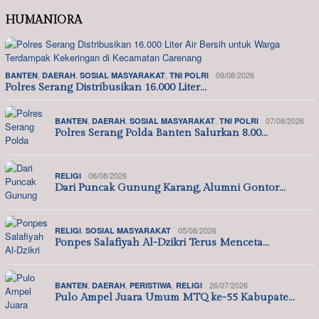
HUMANIORA
,
,
,
09/08/2026
BANTEN
DAERAH
SOSIAL MASYARAKAT
TNI POLRI
Polres Serang Distribusikan 16.000 Liter…
,
,
,
07/08/2026
BANTEN
DAERAH
SOSIAL MASYARAKAT
TNI POLRI
Polres Serang Polda Banten Salurkan 8.00…
06/08/2026
RELIGI
Dari Puncak Gunung Karang, Alumni Gontor…
,
05/08/2026
RELIGI
SOSIAL MASYARAKAT
Ponpes Salafiyah Al-Dzikri Terus Menceta…
,
,
,
26/07/2026
BANTEN
DAERAH
PERISTIWA
RELIGI
Pulo Ampel Juara Umum MTQ ke-55 Kabupate…