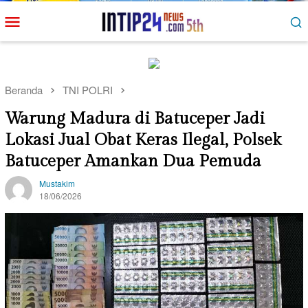
Loncat
Menu
ke
Mobile
konten
Beranda
TNI POLRI
Warung Madura di Batuceper Jadi
Lokasi Jual Obat Keras Ilegal, Polsek
Batuceper Amankan Dua Pemuda
Mustakim
18/06/2026