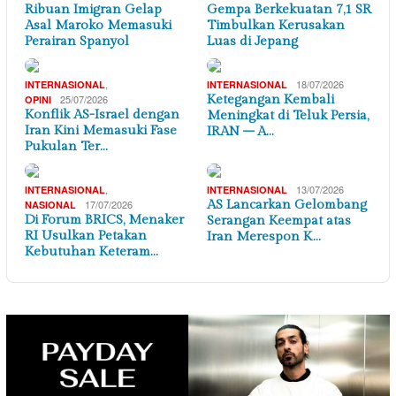
Ribuan Imigran Gelap
Gempa Berkekuatan 7,1 SR
Asal Maroko Memasuki
Timbulkan Kerusakan
Perairan Spanyol
Luas di Jepang
,
18/07/2026
INTERNASIONAL
INTERNASIONAL
25/07/2026
Ketegangan Kembali
OPINI
Konflik AS-Israel dengan
Meningkat di Teluk Persia,
Iran Kini Memasuki Fase
IRAN – A…
Pukulan Ter…
,
13/07/2026
INTERNASIONAL
INTERNASIONAL
17/07/2026
AS Lancarkan Gelombang
NASIONAL
Di Forum BRICS, Menaker
Serangan Keempat atas
RI Usulkan Petakan
Iran Merespon K…
Kebutuhan Keteram…