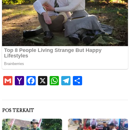
Gmail
Yahoo
Facebook
X
WhatsApp
Telegram
Share
Mail
POS TERKAIT