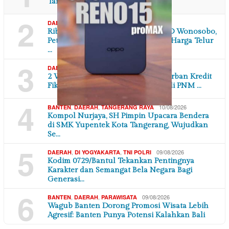
Tangerang dari Pakulonan Barat
2
,
10/08/2026
DAERAH
JAWA TENGAH
Ribuan Ekor Ayam Dibawa ke DPRD Wonosobo,
Peternak Desak Pakan Murah dan Harga Telur
…
3
,
10/08/2026
DAERAH
JAWA TENGAH
2 Warga Purworejo Merasa Jadi Korban Kredit
Fiktif, Diduga Pencairan Pinjaman di PNM …
4
,
,
10/08/2026
BANTEN
DAERAH
TANGERANG RAYA
Kompol Nurjaya, SH Pimpin Upacara Bendera
di SMK Yupentek Kota Tangerang, Wujudkan
Se…
5
,
,
09/08/2026
DAERAH
DI YOGYAKARTA
TNI POLRI
Kodim 0729/Bantul Tekankan Pentingnya
Karakter dan Semangat Bela Negara Bagi
Generasi…
6
,
,
09/08/2026
BANTEN
DAERAH
PARAWISATA
Wagub Banten Dorong Promosi Wisata Lebih
Agresif: Banten Punya Potensi Kalahkan Bali