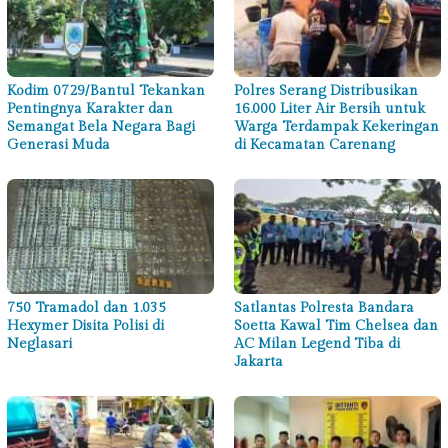
Kodim 0729/Bantul Tekankan
Polres Serang Distribusikan
Pentingnya Karakter dan
16.000 Liter Air Bersih untuk
Semangat Bela Negara Bagi
Warga Terdampak Kekeringan
Generasi Muda
di Kecamatan Carenang
750 Tramadol dan 1.035
Satlantas Polresta Bandara
Hexymer Disita Polisi di
Soetta Kawal Tim Chelsea dan
Neglasari
AC Milan Legend Tiba di
Jakarta