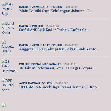
,
,
03/08/2026
DAERAH
JAWA BARAT
POLITIK
Main Politik? Siap Kehilangan Jabatan! C…
,
25/07/2026
DAERAH
POLITIK
Saiful Arif Ajak Kader Terbaik Daftar Ca…
,
,
13/07/2026
DAERAH
JAWA BARAT
POLITIK
Anggota DPRD Kabupaten Bekasi Budi Yanto…
,
23/05/2026
POLITIK
SOSIAL MASYARAKAT
28 Tahun Reformasi, Pena 98 Gagas Perjua…
,
,
13/05/2026
ACEH
DAERAH
POLITIK
DPD BM PAN Aceh Jaya Resmi Terima SK Kep…