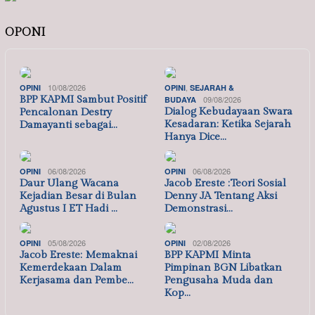
OPONI
10/08/2026
,
OPINI
OPINI
SEJARAH &
BPP KAPMI Sambut Positif
09/08/2026
BUDAYA
Dialog Kebudayaan Swara
Pencalonan Destry
Kesadaran: Ketika Sejarah
Damayanti sebagai…
Hanya Dice…
06/08/2026
06/08/2026
OPINI
OPINI
Daur Ulang Wacana
Jacob Ereste :Teori Sosial
Kejadian Besar di Bulan
Denny JA Tentang Aksi
Agustus I ET Hadi …
Demonstrasi…
05/08/2026
02/08/2026
OPINI
OPINI
Jacob Ereste: Memaknai
BPP KAPMI Minta
Kemerdekaan Dalam
Pimpinan BGN Libatkan
Kerjasama dan Pembe…
Pengusaha Muda dan
Kop…