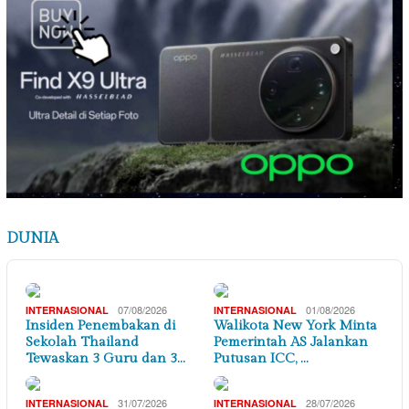
DUNIA
07/08/2026
01/08/2026
INTERNASIONAL
INTERNASIONAL
Insiden Penembakan di
Walikota New York Minta
Sekolah Thailand
Pemerintah AS Jalankan
Tewaskan 3 Guru dan 3…
Putusan ICC, …
31/07/2026
28/07/2026
INTERNASIONAL
INTERNASIONAL