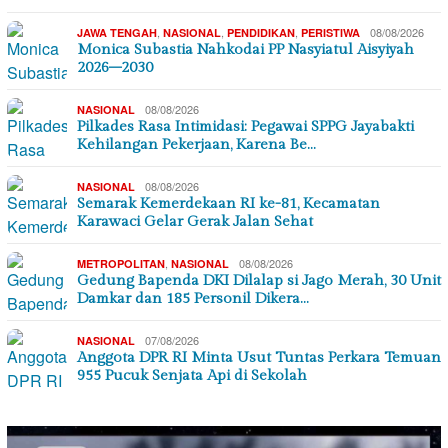
,
,
,
08/08/2026
JAWA TENGAH
NASIONAL
PENDIDIKAN
PERISTIWA
Monica Subastia Nahkodai PP Nasyiatul Aisyiyah
2026–2030
08/08/2026
NASIONAL
Pilkades Rasa Intimidasi: Pegawai SPPG Jayabakti
Kehilangan Pekerjaan, Karena Be…
08/08/2026
NASIONAL
Semarak Kemerdekaan RI ke-81, Kecamatan
Karawaci Gelar Gerak Jalan Sehat
,
08/08/2026
METROPOLITAN
NASIONAL
Gedung Bapenda DKI Dilalap si Jago Merah, 30 Unit
Damkar dan 185 Personil Dikera…
07/08/2026
NASIONAL
Anggota DPR RI Minta Usut Tuntas Perkara Temuan
955 Pucuk Senjata Api di Sekolah