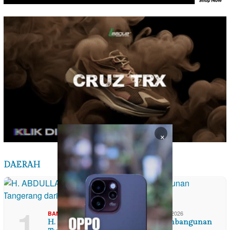
×
DAERAH
1
,
,
10/08/2026
BANTEN
DAERAH
TOKOH & PROFIL
H. ABDULLAH ASSEGAF Bapak Pembangunan