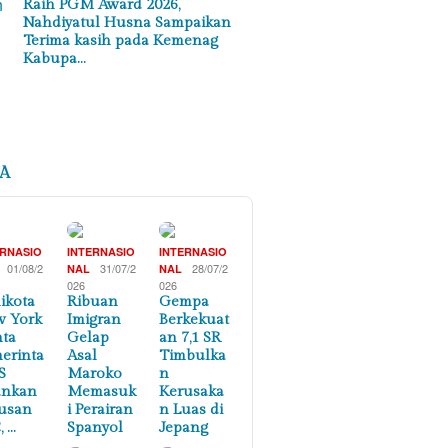
Raih PGM Award 2026,
Nahdiyatul Husna Sampaikan
Terima kasih pada Kemenag
Kabupa…
A
ERNASIO
INTERNASIO
INTERNASIO
01/08/2
31/07/2
28/07/2
NAL
NAL
026
026
ikota
Ribuan
Gempa
 York
Imigran
Berkekuat
ta
Gelap
an 7,1 SR
erinta
Asal
Timbulka
S
Maroko
n
ankan
Memasuk
Kerusaka
usan
i Perairan
n Luas di
, …
Spanyol
Jepang