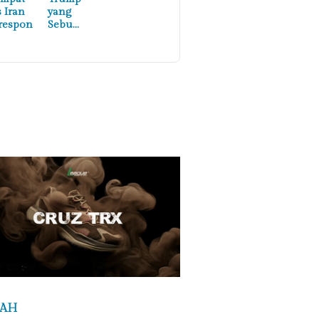
s Iran
yang
respon
Sebu…
RAH