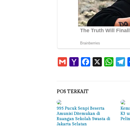
Gmail
Yahoo
Faceboo
X
Wha
T
Mail
POS TERKAIT
995 Pucuk Senpi Beserta
Kemn
Amunisi Ditemukan di
K3 u
Ruangan Sekolah Swasta di
Peli
Jakarta Selatan