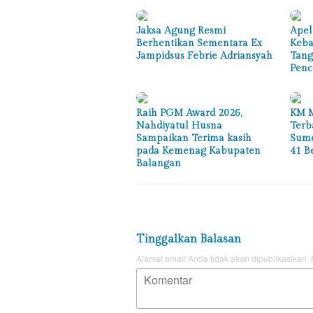
Jaksa Agung Resmi
Apel
Berhentikan Sementara Ex
Keba
Jampidsus Febrie Adriansyah
Tang
Penc
Raih PGM Award 2026,
KM M
Nahdiyatul Husna
Terb
Sampaikan Terima kasih
Sume
pada Kemenag Kabupaten
41 B
Balangan
Tinggalkan Balasan
Alamat email Anda tidak akan dipublikasikan.