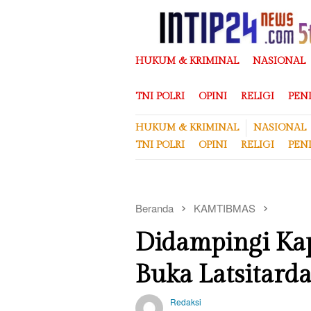
Loncat
ke
konten
HUKUM & KRIMINAL
NASIONAL
TNI POLRI
OPINI
RELIGI
PEN
HUKUM & KRIMINAL
NASIONAL
TNI POLRI
OPINI
RELIGI
PEN
Beranda
KAMTIBMAS
Didampingi Kap
Buka Latsitard
Redaksi