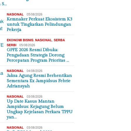
a S…
05/08/2026
NASIONAL
Kemnaker Perkuat Ekosistem K3
untuk Tingkatkan Pelindungan
Pekerja
,
,
EKONOMI BISNIS
NASIONAL
SERBA
05/08/2026
SERBI
GPFE 2026 Resmi Dibuka:
Pengadaan Strategis Dorong
Percepatan Program Prioritas …
04/08/2026
NASIONAL
Jaksa Agung Resmi Berhentikan
Sementara Ex Jampidsus Febrie
Adriansyah
03/08/2026
NASIONAL
Up Date Kasus Mantan
Jampidsus: Kejagung Belum
Ungkap Kejelasan Perkara TPPU
yan…
03/08/2026
NASIONAL