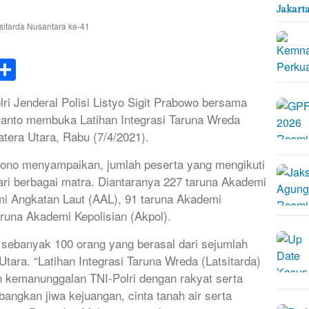
Jakart
k
tsApp
elegram
Share
 Jenderal Polisi Listyo Sigit Prabowo bersama
janto membuka Latihan Integrasi Taruna Wreda
atera Utara, Rabu (7/4/2021).
wono menyampaikan, jumlah peserta yang mengikuti
ari berbagai matra. Diantaranya 227 taruna Akademi
emi Angkatan Laut (AAL), 91 taruna Akademi
runa Akademi Kepolisian (Akpol).
sebanyak 100 orang yang berasal dari sejumlah
Utara. “Latihan Integrasi Taruna Wreda (Latsitarda)
emanunggalan TNI-Polri dengan rakyat serta
kan jiwa kejuangan, cinta tanah air serta