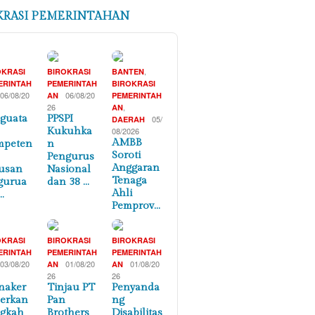
KRASI PEMERINTAHAN
,
OKRASI
BIROKRASI
BANTEN
ERINTAH
PEMERINTAH
BIROKRASI
06/08/20
06/08/20
AN
PEMERINTAH
26
,
AN
guata
PPSPI
05/
DAERAH
Kukuhka
08/2026
AMBB
mpeten
n
Soroti
Pengurus
Anggaran
usan
Nasional
Tenaga
gurua
dan 38 …
Ahli
…
Pemprov…
OKRASI
BIROKRASI
BIROKRASI
ERINTAH
PEMERINTAH
PEMERINTAH
03/08/20
01/08/20
01/08/20
AN
AN
26
26
naker
Tinjau PT
Penyanda
erkan
Pan
ng
ngkah
Brothers
Disabilitas