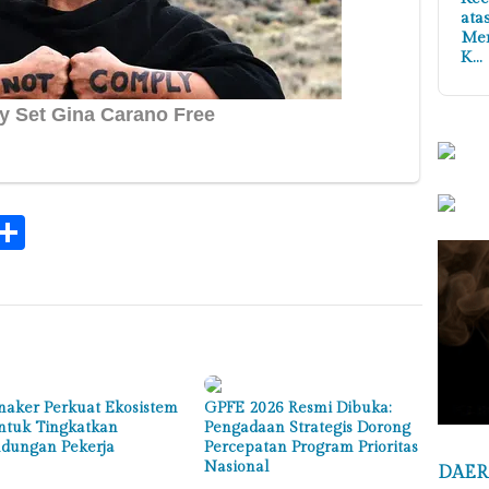
ata
Me
K…
k
tsApp
elegram
Share
aker Perkuat Ekosistem
GPFE 2026 Resmi Dibuka:
ntuk Tingkatkan
Pengadaan Strategis Dorong
ndungan Pekerja
Percepatan Program Prioritas
Nasional
DAE