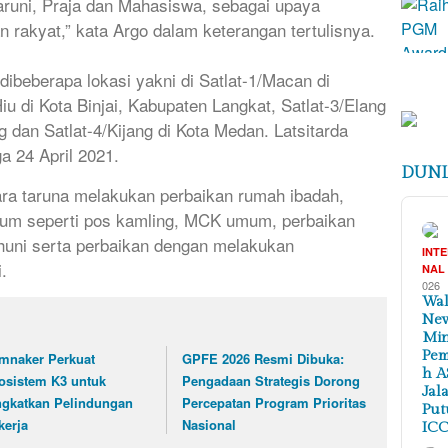
aruni, Praja dan Mahasiswa, sebagai upaya
 rakyat,” kata Argo dalam keterangan tertulisnya.
 dibeberapa lokasi yakni di Satlat-1/Macan di
u di Kota Binjai, Kabupaten Langkat, Satlat-3/Elang
g dan Satlat-4/Kijang di Kota Medan. Latsitarda
ga 24 April 2021.
DUNI
 para taruna melakukan perbaikan rumah ibadah,
asum seperti pos kamling, MCK umum, perbaikan
 huni serta perbaikan dengan melakukan
INT
.
NAL
026
Wal
New
Min
Pem
mnaker Perkuat
GPFE 2026 Resmi Dibuka:
h A
osistem K3 untuk
Pengadaan Strategis Dorong
Jal
ngkatkan Pelindungan
Percepatan Program Prioritas
Put
kerja
Nasional
ICC