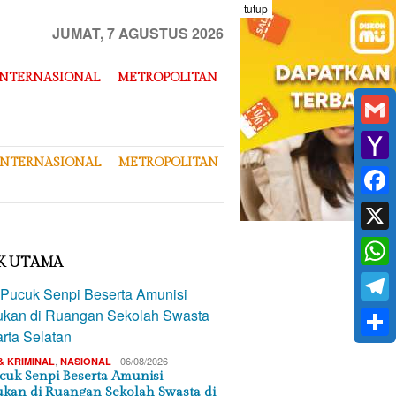
tutup
JUMAT, 7 AGUSTUS 2026
INTERNASIONAL
METROPOLITAN
Gmai
INTERNASIONAL
METROPOLITAN
Yaho
Mail
Face
X
K UTAMA
What
Tele
Shar
,
06/08/2026
& KRIMINAL
NASIONAL
cuk Senpi Beserta Amunisi
kan di Ruangan Sekolah Swasta di