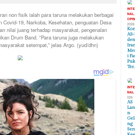
INT
an non fisik ialah para taruna melakukan berbagai
NAL
OPIN
an Covid-19, Narkoba, Kesehatan, penguatan Desa
2026
 nilai juang terhadap masyarakat, pengenalan
Kon
AS-
tikan Drum Band. “Para taruna juga melakukan
de
asyarakat setempat,” jelas Argo. (yud/dhn)
Ira
Me
i Fa
Puk
Ter
INT
NAL
026
AS
Lan
n
Ge
ng
Ser
Ke