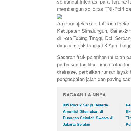
semangat integrasi para Taruna/T
membangun soliditas TNI-Polri dan
Argo menjelaskan, latihan digelar
Kabupaten Simalungun, Satlat-2/Hi
di Kota Tebing Tinggi, Deli Serdan
dimulai sejak tanggal 8 April hing
Sasaran fisik pelatihan ini ialah
perbaikan fasilitas umum atau f
drainase, perbaikan rumah layak
pengaspalan jalan dan pavingisasi
BACAAN LAINNYA
995 Pucuk Senpi Beserta
Ke
Amunisi Ditemukan di
Ek
Ruangan Sekolah Swasta di
Ti
Jakarta Selatan
Pe