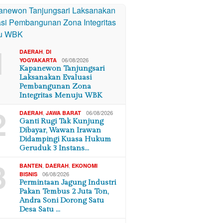
1
,
DAERAH
DI
06/08/2026
YOGYAKARTA
Kapanewon Tanjungsari
Laksanakan Evaluasi
Pembangunan Zona
Integritas Menuju WBK
2
,
06/08/2026
DAERAH
JAWA BARAT
Ganti Rugi Tak Kunjung
Dibayar, Wawan Irawan
Didampingi Kuasa Hukum
Geruduk 3 Instans…
3
,
,
BANTEN
DAERAH
EKONOMI
06/08/2026
BISNIS
Permintaan Jagung Industri
Pakan Tembus 2 Juta Ton,
Andra Soni Dorong Satu
Desa Satu …