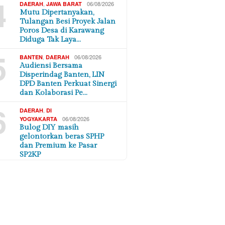
4
,
06/08/2026
DAERAH
JAWA BARAT
Mutu Dipertanyakan,
Tulangan Besi Proyek Jalan
Poros Desa di Karawang
Diduga Tak Laya…
5
,
06/08/2026
BANTEN
DAERAH
Audiensi Bersama
Disperindag Banten, LIN
DPD Banten Perkuat Sinergi
dan Kolaborasi Pe…
6
,
DAERAH
DI
06/08/2026
YOGYAKARTA
Bulog DIY masih
gelontorkan beras SPHP
dan Premium ke Pasar
SP2KP