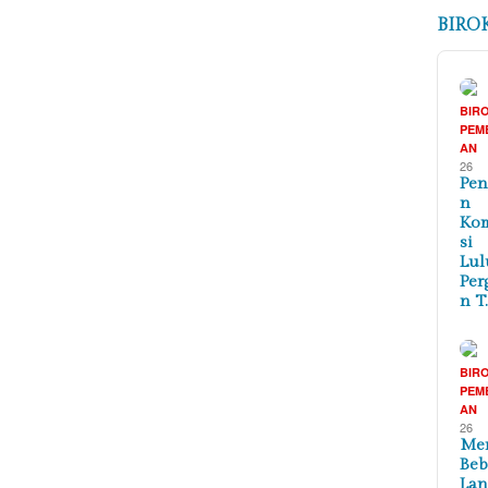
BIRO
BIR
PEM
AN
26
Pen
n
Ko
si
Lul
Per
n T
BIR
PEM
AN
26
Me
Beb
La