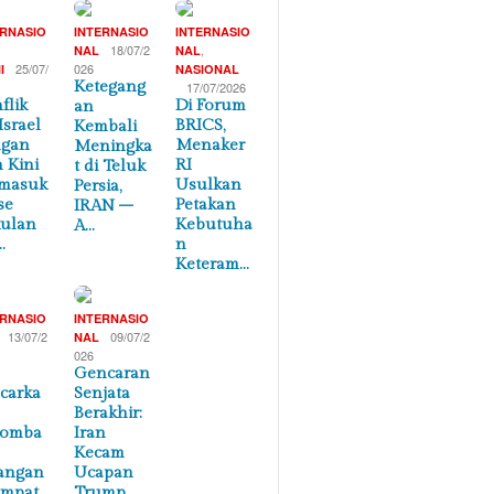
ERNASIO
INTERNASIO
INTERNASIO
,
18/07/2
,
NAL
NAL
25/07/
026
I
NASIONAL
Ketegang
17/07/2026
flik
Di Forum
an
Israel
BRICS,
Kembali
ngan
Menaker
Meningka
n Kini
RI
t di Teluk
masuk
Usulkan
Persia,
se
Petakan
IRAN –
ulan
Kebutuha
A…
…
n
Keteram…
ERNASIO
INTERNASIO
13/07/2
09/07/2
NAL
026
Gencaran
carka
Senjata
Berakhir:
lomba
Iran
Kecam
angan
Ucapan
empat
Trump