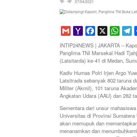
07/04/2021
Gmail
Yahoo
Faceboo
X
Wha
T
Mail
INTIP24NEWS | JAKARTA – Kapolri
Panglima TNI Marsekal Hadi Tjah
(Latsitarda) ke-41 di Medan, Sum
Kadiv Humas Polri Irjen Argo Yu
Latsitrada sebanyak 802 taruna d
Militer (Akmil), 101 taruna Akad
Angkatan Udara (AAU) dan 282 ta
Sementara dari unsur mahasiswa 
Universitas di Provinsi Sumatera 
akan memupuk dan memantapkan k
menanamkan dan menumbuhkembang