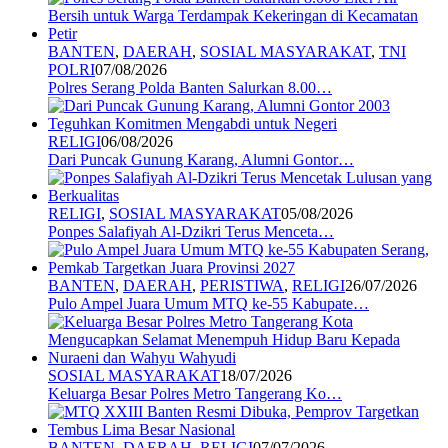
BANTEN
,
DAERAH
,
SOSIAL MASYARAKAT
,
TNI
POLRI
07/08/2026
Polres Serang Polda Banten Salurkan 8.00…
RELIGI
06/08/2026
Dari Puncak Gunung Karang, Alumni Gontor…
RELIGI
,
SOSIAL MASYARAKAT
05/08/2026
Ponpes Salafiyah Al-Dzikri Terus Menceta…
BANTEN
,
DAERAH
,
PERISTIWA
,
RELIGI
26/07/2026
Pulo Ampel Juara Umum MTQ ke-55 Kabupate…
SOSIAL MASYARAKAT
18/07/2026
Keluarga Besar Polres Metro Tangerang Ko…
BANTEN
,
DAERAH
,
RELIGI
07/07/2026