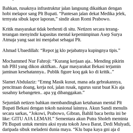
​Bahkan, rusaknya infrastruktur jalan langsung dikaitkan dengan
hobi melapor sang Plt Bupati. “Pantesan jalan dekat Medika jelek,
ternyata sibuk lapor laporan,” sindir akun Romi Prabowo.
​Kritik masyarakat tidak berhenti di situ. Netizen secara terang-
terangan menyindir kapasitas mental kepemimpinan Asep Surya
Atmaja yang saat ini menjabat sebagai Plt.
Ahmad Ubaedillah: “Repot jg klo pejabatnya kupingnya tipis.”
Mochammed Nur Fahroji: “Kurang kerjaan aja.. Mending pikirin
tuh PBI yang dikon aktifkan.. Agar masyarakat Bekasi terjamin
jaminan kesehatannya.. Publik figure koq gak ko di kritik..”
​Slamet Abdulaziz: “Emng Masik kusut, mana ada gebrakannya,
pencitraan doang, kerja nol, jalan rusak, ngurus surat buat Kis aja
susahny kebangeten.. apa yg dibanggakan.”
​Sejumlah netizen bahkan membandingkan ketahanan mental Plt
Bupati Bekasi dengan tokoh nasional lainnya. Akun Sandi menulis
secara sarkas, “Jokowi, Prabowo, Gibran, Bahlil baca berita ini be
like: GITU AJA LEMAH.” Sementara akun Putra Sholeh meminta
Plt Bupati untuk meniru aksi nyata tokoh Jawa Barat, Dedi Mulyadi,
daripada sibuk meladeni dunia maya. “Klu bapa kaya gni aja d