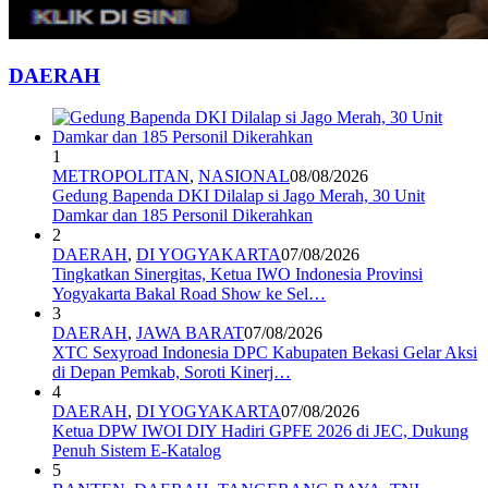
DAERAH
1
METROPOLITAN
,
NASIONAL
08/08/2026
Gedung Bapenda DKI Dilalap si Jago Merah, 30 Unit
Damkar dan 185 Personil Dikerahkan
2
DAERAH
,
DI YOGYAKARTA
07/08/2026
Tingkatkan Sinergitas, Ketua IWO Indonesia Provinsi
Yogyakarta Bakal Road Show ke Sel…
3
DAERAH
,
JAWA BARAT
07/08/2026
XTC Sexyroad Indonesia DPC Kabupaten Bekasi Gelar Aksi
di Depan Pemkab, Soroti Kinerj…
4
DAERAH
,
DI YOGYAKARTA
07/08/2026
Ketua DPW IWOI DIY Hadiri GPFE 2026 di JEC, Dukung
Penuh Sistem E-Katalog
5