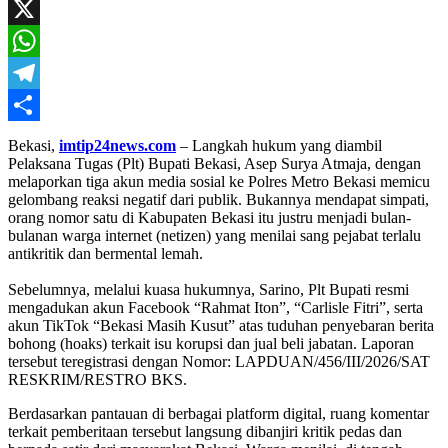
Mail
Facebook
X
WhatsApp
Telegram
Share
Bekasi,
imtip24news.com
– Langkah hukum yang diambil
Pelaksana Tugas (Plt) Bupati Bekasi, Asep Surya Atmaja, dengan
melaporkan tiga akun media sosial ke Polres Metro Bekasi memicu
gelombang reaksi negatif dari publik. Bukannya mendapat simpati,
orang nomor satu di Kabupaten Bekasi itu justru menjadi bulan-
bulanan warga internet (netizen) yang menilai sang pejabat terlalu
antikritik dan bermental lemah.
Sebelumnya, melalui kuasa hukumnya, Sarino, Plt Bupati resmi
mengadukan akun Facebook “Rahmat Iton”, “Carlisle Fitri”, serta
akun TikTok “Bekasi Masih Kusut” atas tuduhan penyebaran berita
bohong (hoaks) terkait isu korupsi dan jual beli jabatan. Laporan
tersebut teregistrasi dengan Nomor: LAPDUAN/456/III/2026/SAT
RESKRIM/RESTRO BKS.
​Berdasarkan pantauan di berbagai platform digital, ruang komentar
terkait pemberitaan tersebut langsung dibanjiri kritik pedas dan