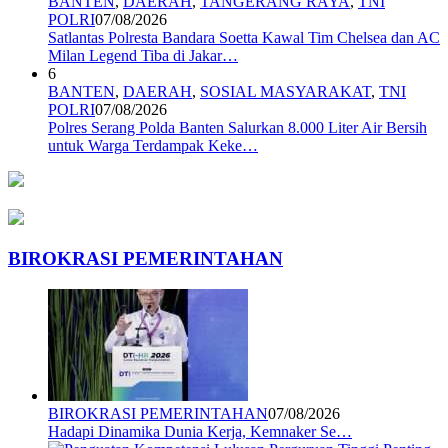
BANTEN
,
DAERAH
,
TANGERANG RAYA
,
TNI
POLRI
07/08/2026
Satlantas Polresta Bandara Soetta Kawal Tim Chelsea dan AC
Milan Legend Tiba di Jakar…
6
BANTEN
,
DAERAH
,
SOSIAL MASYARAKAT
,
TNI
POLRI
07/08/2026
Polres Serang Polda Banten Salurkan 8.000 Liter Air Bersih
untuk Warga Terdampak Keke…
BIROKRASI PEMERINTAHAN
BIROKRASI PEMERINTAHAN
07/08/2026
Hadapi Dinamika Dunia Kerja, Kemnaker Se…