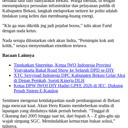
bernada satir dari masyarakat Bekasi. Warga menilai, di tengah
menumpuknya persoalan infrastruktur dan pelayanan publik di
Kabupaten Bekasi, langkah melaporkan netizen ke polisi adalah
tindakan yang keliru dan membuang-buang energi.
​”Klu ga mau dikritik jng jadi pejabat booss,” tulis akun Farid
dengan nada ketus.
​Nada serupa dilontarkan oleh akun Indra, “Pemimpin kok anti
kritik,” seraya menyematkan emotikon tertawa.
Bacaan Lainnya
Tingkatkan Sinergitas, Ketua IWO Indonesia Provinsi
Yogyakarta Bakal Road Show ke Seluruh DPD se-DIY
XTC Sexyroad Indonesia DPC Kabupaten Bekasi Gelar Aksi
di Depan Pemkab, Soroti Kinerja DLH
Ketua DPW IWOI DIY Hadiri GPFE 2026 di JEC, Dukung
Penuh Sistem E-Katalog
​Sentimen mengenai ketidakpastian nasib pembangunan di Bekasi
juga mencuat kuat. Akun Heru Rianto membeberkan realita di
lapangan yang dinilainya tidak pernah berubah. “Tinggal di
Cikarang dari 2005 hingga saat ini, dari bupati A – Z gitu-gitu aja
wajah simpang SGC. Memindahkan kemacetan bukan solusi,”
tulisnya.