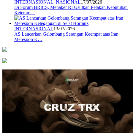
INTERNASIONAL
,
NASIONAL
17/07/2026
Di Forum BRICS, Menaker RI Usulkan Petakan Kebutuhan
Keteram…
INTERNASIONAL
13/07/2026
AS Lancarkan Gelombang Serangan Keempat atas Iran
Merespon K…