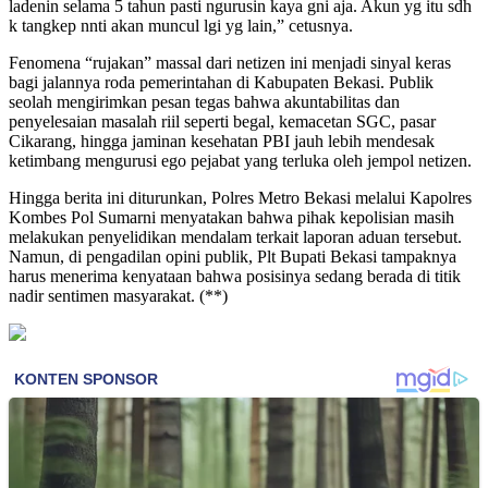
ladenin selama 5 tahun pasti ngurusin kaya gni aja. Akun yg itu sdh
k tangkep nnti akan muncul lgi yg lain,” cetusnya.
​Fenomena “rujakan” massal dari netizen ini menjadi sinyal keras
bagi jalannya roda pemerintahan di Kabupaten Bekasi. Publik
seolah mengirimkan pesan tegas bahwa akuntabilitas dan
penyelesaian masalah riil seperti begal, kemacetan SGC, pasar
Cikarang, hingga jaminan kesehatan PBI jauh lebih mendesak
ketimbang mengurusi ego pejabat yang terluka oleh jempol netizen.
​Hingga berita ini diturunkan, Polres Metro Bekasi melalui Kapolres
Kombes Pol Sumarni menyatakan bahwa pihak kepolisian masih
melakukan penyelidikan mendalam terkait laporan aduan tersebut.
Namun, di pengadilan opini publik, Plt Bupati Bekasi tampaknya
harus menerima kenyataan bahwa posisinya sedang berada di titik
nadir sentimen masyarakat. (**)