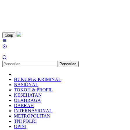
Loncat
tutup
ke
Menu
konten
Mobile
Pencarian
HUKUM & KRIMINAL
NASIONAL
TOKOH & PROFIL
KESEHATAN
OLAHRAGA
DAERAH
INTERNASIONAL
METROPOLITAN
TNI POLRI
OPINI