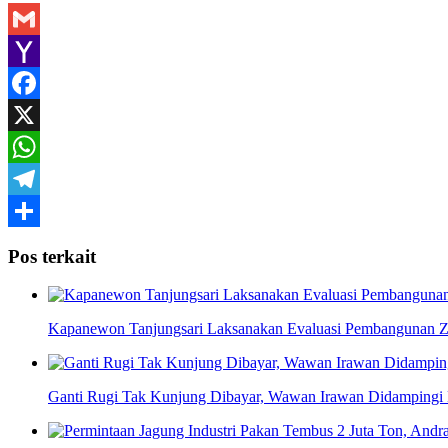
Gmail
Yahoo
Mail
Facebook
X
WhatsApp
Telegram
Share
Pos terkait
Kapanewon Tanjungsari Laksanakan Evaluasi Pembangunan Z
Ganti Rugi Tak Kunjung Dibayar, Wawan Irawan Didampingi