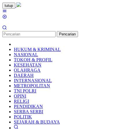
Loncat
tutup
ke
Menu
konten
Mobile
Pencarian
HUKUM & KRIMINAL
NASIONAL
TOKOH & PROFIL
KESEHATAN
OLAHRAGA
DAERAH
INTERNASIONAL
METROPOLITAN
TNI POLRI
OPINI
RELIGI
PENDIDIKAN
SERBA SERBI
POLITIK
SEJARAH & BUDAYA