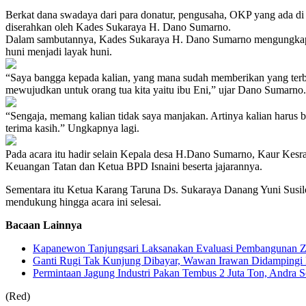
Berkat dana swadaya dari para donatur, pengusaha, OKP yang ada di D
diserahkan oleh Kades Sukaraya H. Dano Sumarno.
Dalam sambutannya, Kades Sukaraya H. Dano Sumarno mengungkapkan 
huni menjadi layak huni.
“Saya bangga kepada kalian, yang mana sudah memberikan yang terbai
mewujudkan untuk orang tua kita yaitu ibu Eni,” ujar Dano Sumarno.
“Sengaja, memang kalian tidak saya manjakan. Artinya kalian harus bi
terima kasih.” Ungkapnya lagi.
Pada acara itu hadir selain Kepala desa H.Dano Sumarno, Kaur Kesr
Keuangan Tatan dan Ketua BPD Isnaini beserta jajarannya.
Sementara itu Ketua Karang Taruna Ds. Sukaraya Danang Yuni Susilo
mendukung hingga acara ini selesai.
Bacaan Lainnya
Kapanewon Tanjungsari Laksanakan Evaluasi Pembangunan Z
Ganti Rugi Tak Kunjung Dibayar, Wawan Irawan Didampingi
Permintaan Jagung Industri Pakan Tembus 2 Juta Ton, Andra 
(Red)