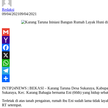
Redaksi
09/04/2021
09/04/2021
Gmail
Yahoo
Mail
Facebook
X
WhatsApp
Telegram
Share
INTIP24NEWS | BEKASI – Karang Taruna Desa Sukaraya, Kabupate
Sukaraya, Kec. Karang Bahagia bernama Eni (66th) yang hidup sebat
Terletak di atas tanah pengairan, rumah ibu Eni sudah lama tidak lay
RT setempat.