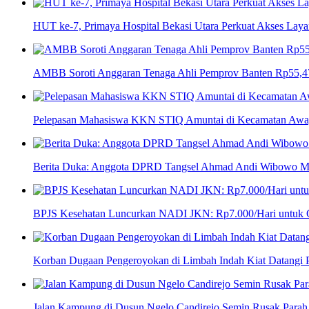
HUT ke-7, Primaya Hospital Bekasi Utara Perkuat Akses Laya
AMBB Soroti Anggaran Tenaga Ahli Pemprov Banten Rp55,47 
Pelepasan Mahasiswa KKN STIQ Amuntai di Kecamatan Awaya
Berita Duka: Anggota DPRD Tangsel Ahmad Andi Wibowo M
BPJS Kesehatan Luncurkan NADI JKN: Rp7.000/Hari untuk Co
Korban Dugaan Pengeroyokan di Limbah Indah Kiat Datangi P
Jalan Kampung di Dusun Ngelo Candirejo Semin Rusak Parah