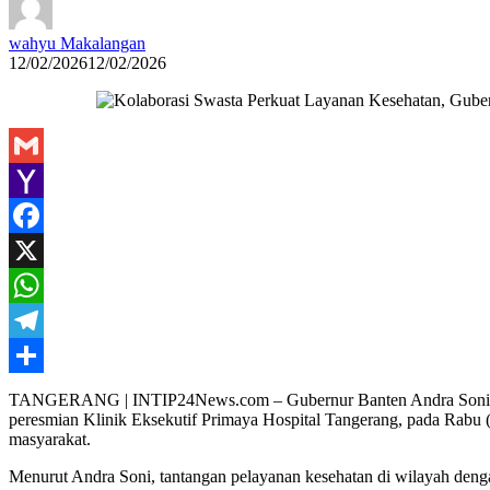
wahyu Makalangan
12/02/2026
12/02/2026
Gmail
Yahoo
Mail
Facebook
X
WhatsApp
Telegram
Share
TANGERANG | INTIP24News.com – Gubernur Banten Andra Soni mengaj
peresmian Klinik Eksekutif Primaya Hospital Tangerang, pada Rabu ( 
masyarakat.
Menurut Andra Soni, tantangan pelayanan kesehatan di wilayah denga