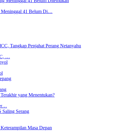
ng Meninggal 41 Belum Di…
CC, …
ol
ang
Ter…