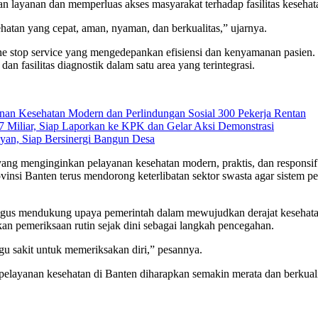
an layanan dan memperluas akses masyarakat terhadap fasilitas kesehata
hatan yang cepat, aman, nyaman, dan berkualitas,” ujarnya.
ne stop service yang mengedepankan efisiensi dan kenyamanan pasien.
 dan fasilitas diagnostik dalam satu area yang terintegrasi.
nan Kesehatan Modern dan Perlindungan Sosial 300 Pekerja Rentan
Miliar, Siap Laporkan ke KPK dan Gelar Aksi Demonstrasi
n, Siap Bersinergi Bangun Desa
yang menginginkan pelayanan kesehatan modern, praktis, dan responsi
insi Banten terus mendorong keterlibatan sektor swasta agar sistem p
ligus mendukung upaya pemerintah dalam mewujudkan derajat kesehat
kan pemeriksaan rutin sejak dini sebagai langkah pencegahan.
u sakit untuk memeriksakan diri,” pesannya.
elayanan kesehatan di Banten diharapkan semakin merata dan berkualit