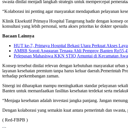
swasta dinilai menjadi langkah strategis untuk mempercepat pemerata
“Kolaborasi ini penting agar masyarakat mendapatkan pelayanan kese
Klinik Eksekutif Primaya Hospital Tangerang hadir dengan konsep o
konsultasi yang lebih personal, serta akses prioritas ke dokter spesialis
Bacaan Lainnya
HUT ke-7, Primaya Hospital Bekasi Utara Perkuat Akses Laya
AMBB Soroti Anggaran Tenaga Ahli Pemprov Banten Rp55,47 
Pelepasan Mahasiswa KKN STIQ Amuntai di Kecamatan Awaya
Konsep tersebut dinilai relevan dengan kebutuhan masyarakat urban 
layanan kesehatan premium tanpa harus keluar daerah.Pemerintah Prov
terhadap perkembangan zaman.
Sinergi ini diharapkan mampu meningkatkan standar pelayanan seka
Banten untuk memanfaatkan fasilitas kesehatan terdekat serta melaku
“Menjaga kesehatan adalah investasi jangka panjang. Jangan menungg
Dengan kolaborasi yang semakin kuat antara pemerintah dan swasta, p
( Red-FBPB )