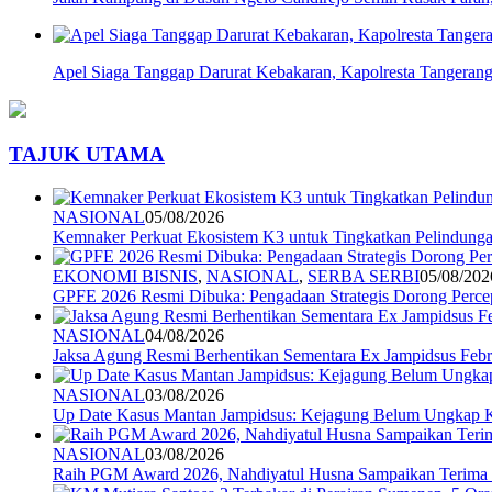
Apel Siaga Tanggap Darurat Kebakaran, Kapolresta Tangerang 
TAJUK UTAMA
NASIONAL
05/08/2026
Kemnaker Perkuat Ekosistem K3 untuk Tingkatkan Pelindunga
EKONOMI BISNIS
,
NASIONAL
,
SERBA SERBI
05/08/202
GPFE 2026 Resmi Dibuka: Pengadaan Strategis Dorong Percep
NASIONAL
04/08/2026
Jaksa Agung Resmi Berhentikan Sementara Ex Jampidsus Febr
NASIONAL
03/08/2026
Up Date Kasus Mantan Jampidsus: Kejagung Belum Ungkap 
NASIONAL
03/08/2026
Raih PGM Award 2026, Nahdiyatul Husna Sampaikan Terim