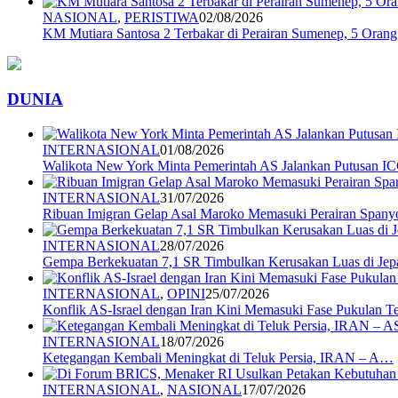
NASIONAL
,
PERISTIWA
02/08/2026
KM Mutiara Santosa 2 Terbakar di Perairan Sumenep, 5 Ora
DUNIA
INTERNASIONAL
01/08/2026
Walikota New York Minta Pemerintah AS Jalankan Putusan I
INTERNASIONAL
31/07/2026
Ribuan Imigran Gelap Asal Maroko Memasuki Perairan Spany
INTERNASIONAL
28/07/2026
Gempa Berkekuatan 7,1 SR Timbulkan Kerusakan Luas di Jep
INTERNASIONAL
,
OPINI
25/07/2026
Konflik AS-Israel dengan Iran Kini Memasuki Fase Pukulan 
INTERNASIONAL
18/07/2026
Ketegangan Kembali Meningkat di Teluk Persia, IRAN – A…
INTERNASIONAL
,
NASIONAL
17/07/2026