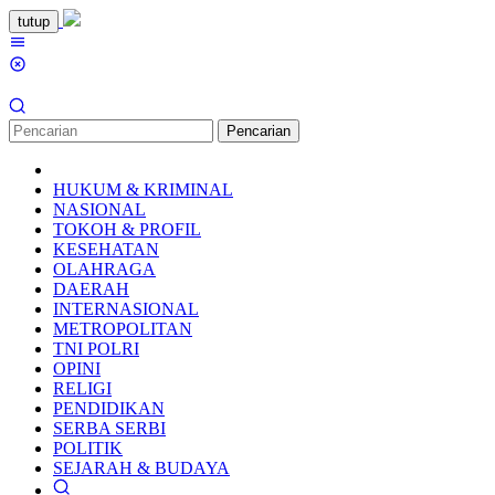
Loncat
tutup
ke
Menu
konten
Mobile
Pencarian
HUKUM & KRIMINAL
NASIONAL
TOKOH & PROFIL
KESEHATAN
OLAHRAGA
DAERAH
INTERNASIONAL
METROPOLITAN
TNI POLRI
OPINI
RELIGI
PENDIDIKAN
SERBA SERBI
POLITIK
SEJARAH & BUDAYA