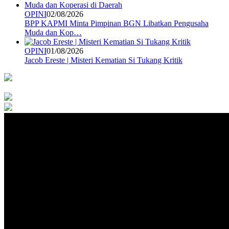
OPINI
02/08/2026
BPP KAPMI Minta Pimpinan BGN Libatkan Pengusaha
Muda dan Kop…
OPINI
01/08/2026
Jacob Ereste | Misteri Kematian Si Tukang Kritik