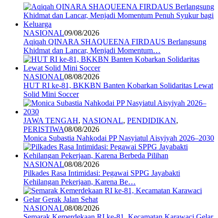
NASIONAL
09/08/2026
Aqiqah QINARA SHAQUEENA FIRDAUS Berlangsung
Khidmat dan Lancar, Menjadi Momentum…
NASIONAL
08/08/2026
HUT RI ke-81, BKKBN Banten Kobarkan Solidaritas Lewat
Solid Mini Soccer
JAWA TENGAH
,
NASIONAL
,
PENDIDIKAN
,
PERISTIWA
08/08/2026
Monica Subastia Nahkodai PP Nasyiatul Aisyiyah 2026–2030
NASIONAL
08/08/2026
Pilkades Rasa Intimidasi: Pegawai SPPG Jayabakti
Kehilangan Pekerjaan, Karena Be…
NASIONAL
08/08/2026
Semarak Kemerdekaan RI ke-81, Kecamatan Karawaci Gelar