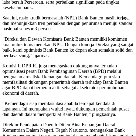
laba bersih Perseroan, serta perbaikan signifikan pada tingkat
kesehatan bank.
Saat ini, rasio kredit bermasalah (NPL) Bank Banten masih terjaga
dan menunjukkan tren perbaikan dengan penurunan menuju standar
nasional sebesar 3 persen.
“Direksi dan Dewan Komisaris Bank Banten memiliki komitmen
kuat untuk terus menekan NPL. Dengan kinerja Direksi yang sangat
baik, kami optimistis Bank Banten ke depan akan semakin solid dan
berdaya saing,” ujarnya.
Komisi II DPR RI juga menegaskan dukungannya terhadap
optimalisasi peran Bank Pembangunan Daerah (BPD) melalui
penguatan arus fiskal keuangan daerah. Kemendagri pun siap
memfasilitasi dukungan pemerintah daerah terhadap Bank Banten
agar BPD dapat berperan aktif sebagai akselerator pertumbuhan
ekonomi di daerah.
“Kemendagri siap memfasilitasi apabila terdapat kendala di
lapangan. Ini merupakan wujud nyata dukungan pemerintah pusat
dan daerah dalam memperkuat Bank Banten,” pungkasnya.
Direktur Pendapatan Daerah Ditjen Bina Keuangan Daerah
Kementrian Dalam Negeri, Teguh Narutono, menegaskan Bank
Banten mempunyai peranan penting dalam membentuk kemandirian