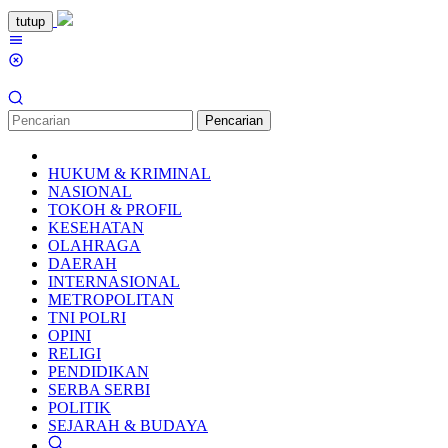
Loncat
tutup
ke
Menu
konten
Mobile
Pencarian
HUKUM & KRIMINAL
NASIONAL
TOKOH & PROFIL
KESEHATAN
OLAHRAGA
DAERAH
INTERNASIONAL
METROPOLITAN
TNI POLRI
OPINI
RELIGI
PENDIDIKAN
SERBA SERBI
POLITIK
SEJARAH & BUDAYA