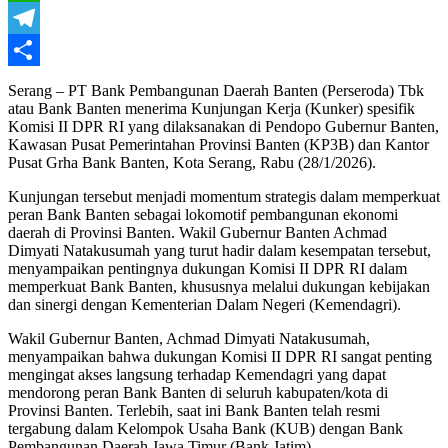
WhatsApp
Telegram
Share
Serang – PT Bank Pembangunan Daerah Banten (Perseroda) Tbk
atau Bank Banten menerima Kunjungan Kerja (Kunker) spesifik
Komisi II DPR RI yang dilaksanakan di Pendopo Gubernur Banten,
Kawasan Pusat Pemerintahan Provinsi Banten (KP3B) dan Kantor
Pusat Grha Bank Banten, Kota Serang, Rabu (28/1/2026).
Kunjungan tersebut menjadi momentum strategis dalam memperkuat
peran Bank Banten sebagai lokomotif pembangunan ekonomi
daerah di Provinsi Banten. Wakil Gubernur Banten Achmad
Dimyati Natakusumah yang turut hadir dalam kesempatan tersebut,
menyampaikan pentingnya dukungan Komisi II DPR RI dalam
memperkuat Bank Banten, khususnya melalui dukungan kebijakan
dan sinergi dengan Kementerian Dalam Negeri (Kemendagri).
Wakil Gubernur Banten, Achmad Dimyati Natakusumah,
menyampaikan bahwa dukungan Komisi II DPR RI sangat penting
mengingat akses langsung terhadap Kemendagri yang dapat
mendorong peran Bank Banten di seluruh kabupaten/kota di
Provinsi Banten. Terlebih, saat ini Bank Banten telah resmi
tergabung dalam Kelompok Usaha Bank (KUB) dengan Bank
Pembangunan Daerah Jawa Timur (Bank Jatim).