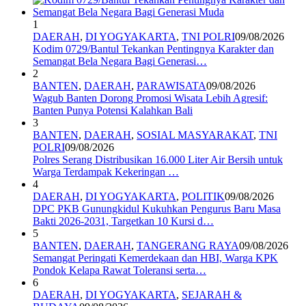
1
DAERAH
,
DI YOGYAKARTA
,
TNI POLRI
09/08/2026
Kodim 0729/Bantul Tekankan Pentingnya Karakter dan
Semangat Bela Negara Bagi Generasi…
2
BANTEN
,
DAERAH
,
PARAWISATA
09/08/2026
Wagub Banten Dorong Promosi Wisata Lebih Agresif:
Banten Punya Potensi Kalahkan Bali
3
BANTEN
,
DAERAH
,
SOSIAL MASYARAKAT
,
TNI
POLRI
09/08/2026
Polres Serang Distribusikan 16.000 Liter Air Bersih untuk
Warga Terdampak Kekeringan …
4
DAERAH
,
DI YOGYAKARTA
,
POLITIK
09/08/2026
DPC PKB Gunungkidul Kukuhkan Pengurus Baru Masa
Bakti 2026-2031, Targetkan 10 Kursi d…
5
BANTEN
,
DAERAH
,
TANGERANG RAYA
09/08/2026
Semangat Peringati Kemerdekaan dan HBI, Warga KPK
Pondok Kelapa Rawat Toleransi serta…
6
DAERAH
,
DI YOGYAKARTA
,
SEJARAH &