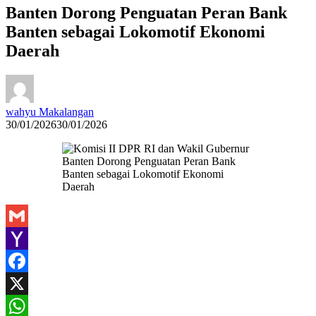
Banten Dorong Penguatan Peran Bank
Banten sebagai Lokomotif Ekonomi
Daerah
wahyu Makalangan
30/01/2026
30/01/2026
Gmail
Yahoo
Mail
Facebook
X