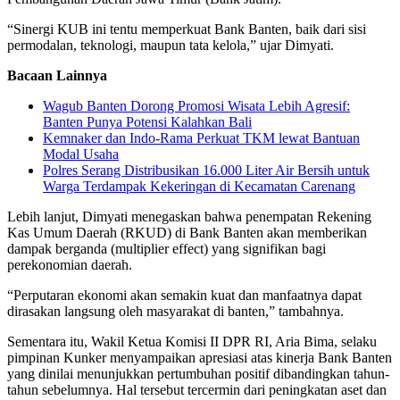
“Sinergi KUB ini tentu memperkuat Bank Banten, baik dari sisi
permodalan, teknologi, maupun tata kelola,” ujar Dimyati.
Bacaan Lainnya
Wagub Banten Dorong Promosi Wisata Lebih Agresif:
Banten Punya Potensi Kalahkan Bali
Kemnaker dan Indo-Rama Perkuat TKM lewat Bantuan
Modal Usaha
Polres Serang Distribusikan 16.000 Liter Air Bersih untuk
Warga Terdampak Kekeringan di Kecamatan Carenang
Lebih lanjut, Dimyati menegaskan bahwa penempatan Rekening
Kas Umum Daerah (RKUD) di Bank Banten akan memberikan
dampak berganda (multiplier effect) yang signifikan bagi
perekonomian daerah.
“Perputaran ekonomi akan semakin kuat dan manfaatnya dapat
dirasakan langsung oleh masyarakat di banten,” tambahnya.
Sementara itu, Wakil Ketua Komisi II DPR RI, Aria Bima, selaku
pimpinan Kunker menyampaikan apresiasi atas kinerja Bank Banten
yang dinilai menunjukkan pertumbuhan positif dibandingkan tahun-
tahun sebelumnya. Hal tersebut tercermin dari peningkatan aset dan