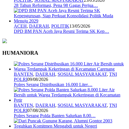
POLITIK
,
SOSIAL MASYARAKAT
23/05/2026
28 Tahun Reformasi, Pena 98 Gagas Perjua…
ACEH
,
DAERAH
,
POLITIK
13/05/2026
DPD BM PAN Aceh Jaya Resmi Terima SK Kep…
HUMANIORA
BANTEN
,
DAERAH
,
SOSIAL MASYARAKAT
,
TNI
POLRI
09/08/2026
Polres Serang Distribusikan 16.000 Liter…
BANTEN
,
DAERAH
,
SOSIAL MASYARAKAT
,
TNI
POLRI
07/08/2026
Polres Serang Polda Banten Salurkan 8.00…