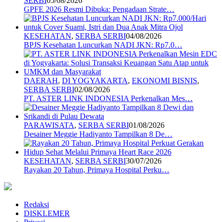
SERBI
05/08/2026
GPFE 2026 Resmi Dibuka: Pengadaan Strate…
KESEHATAN
,
SERBA SERBI
04/08/2026
BPJS Kesehatan Luncurkan NADI JKN: Rp7.0…
DAERAH
,
DI YOGYAKARTA
,
EKONOMI BISNIS
,
SERBA SERBI
02/08/2026
PT. ASTER LINK INDONESIA Perkenalkan Mes…
PARAWISATA
,
SERBA SERBI
01/08/2026
Desainer Meggie Hadiyanto Tampilkan 8 De…
KESEHATAN
,
SERBA SERBI
30/07/2026
Rayakan 20 Tahun, Primaya Hospital Perku…
Redaksi
DISKLEMER