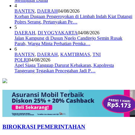
Meninggal Dunia
4
BANTEN
,
DAERAH
04/08/2026
Korban Dugaan Pengeroyokan di Limbah Indah Kiat Datangi
Polres Serang, Pertanyakan Pe…
5
DAERAH
,
DI YOGYAKARTA
04/08/2026
Jalan Kampung di Dusun Ngelo Candirejo Semin Rusak
Parah, Warga Minta Perhatian Pemka…
6
BANTEN
,
DAERAH
,
KAMTIBMAS
,
TNI
POLRI
04/08/2026
Apel Siaga Tanggap Darurat Kebakaran, Kapolresta
Tangerang Tegaskan Pencegahan Jadi P…
BIROKRASI PEMERINTAHAN