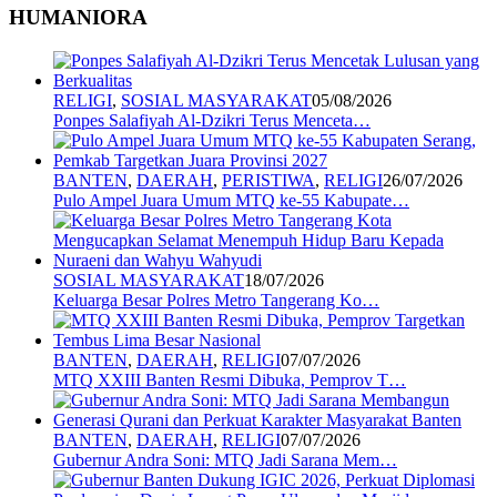
HUMANIORA
RELIGI
,
SOSIAL MASYARAKAT
05/08/2026
Ponpes Salafiyah Al-Dzikri Terus Menceta…
BANTEN
,
DAERAH
,
PERISTIWA
,
RELIGI
26/07/2026
Pulo Ampel Juara Umum MTQ ke-55 Kabupate…
SOSIAL MASYARAKAT
18/07/2026
Keluarga Besar Polres Metro Tangerang Ko…
BANTEN
,
DAERAH
,
RELIGI
07/07/2026
MTQ XXIII Banten Resmi Dibuka, Pemprov T…
BANTEN
,
DAERAH
,
RELIGI
07/07/2026
Gubernur Andra Soni: MTQ Jadi Sarana Mem…