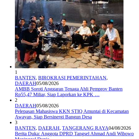
1
BANTEN
,
BIROKRASI PEMERINTAHAN
,
DAERAH
05/08/2026
AMBB Soroti Anggaran Tenaga Ahli Pemprov Banten
Rp55,47 Miliar, Siap Laporkan ke KPK …
2
DAERAH
05/08/2026
Pelepasan Mahasiswa KKN STIQ Amuntai di Kecamatan
Awayan, Siap Bersinergi Bangun Desa
3
BANTEN
,
DAERAH
,
TANGERANG RAYA
04/08/2026
Berita Duka: Anggota DPRD Tangsel Ahmad Andi Wibowo