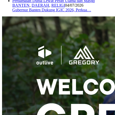
BANTEN
,
DAERAH
,
RELIGI
04/07/2026
Gubernur Banten Dukung IGIC 2026, Perkua…