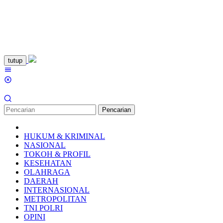
Loncat
tutup
ke
Menu
konten
Mobile
Pencarian
HUKUM & KRIMINAL
NASIONAL
TOKOH & PROFIL
KESEHATAN
OLAHRAGA
DAERAH
INTERNASIONAL
METROPOLITAN
TNI POLRI
OPINI