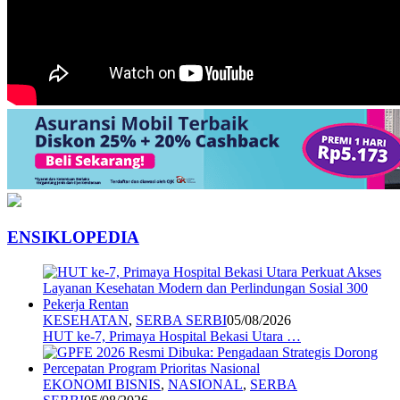
ENSIKLOPEDIA
KESEHATAN
,
SERBA SERBI
05/08/2026
HUT ke-7, Primaya Hospital Bekasi Utara …
EKONOMI BISNIS
,
NASIONAL
,
SERBA