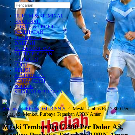
HUKUM & KRIMINAL
NASIONAL
TOKOH & PROFIL
KESEHATAN
OLAHRAGA
DAERAH
INTERNASIONAL
METROPOLITAN
TNI POLRI
OPINI
RELIGI
PENDIDIKAN
SERBA SERBI
POLITIK
SEJARAH & BUDAYA
Beranda
EKONOMI BISNIS
Meski Tembus Rp17.800 Per
Dolar AS, Menkeu Purbaya Tegaskan APBN Aman
Meski Tembus Rp17.800 Per Dolar AS,
Menkeu Purbaya Tegaskan APBN Aman