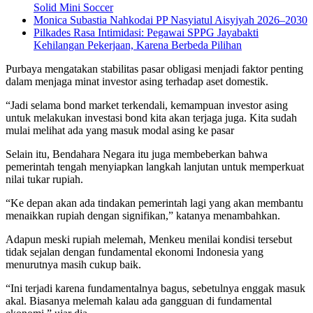
Solid Mini Soccer
Monica Subastia Nahkodai PP Nasyiatul Aisyiyah 2026–2030
Pilkades Rasa Intimidasi: Pegawai SPPG Jayabakti
Kehilangan Pekerjaan, Karena Berbeda Pilihan
Purbaya mengatakan stabilitas pasar obligasi menjadi faktor penting
dalam menjaga minat investor asing terhadap aset domestik.
“Jadi selama bond market terkendali, kemampuan investor asing
untuk melakukan investasi bond kita akan terjaga juga. Kita sudah
mulai melihat ada yang masuk modal asing ke pasar
Selain itu, Bendahara Negara itu juga membeberkan bahwa
pemerintah tengah menyiapkan langkah lanjutan untuk memperkuat
nilai tukar rupiah.
“Ke depan akan ada tindakan pemerintah lagi yang akan membantu
menaikkan rupiah dengan signifikan,” katanya menambahkan.
Adapun meski rupiah melemah, Menkeu menilai kondisi tersebut
tidak sejalan dengan fundamental ekonomi Indonesia yang
menurutnya masih cukup baik.
“Ini terjadi karena fundamentalnya bagus, sebetulnya enggak masuk
akal. Biasanya melemah kalau ada gangguan di fundamental