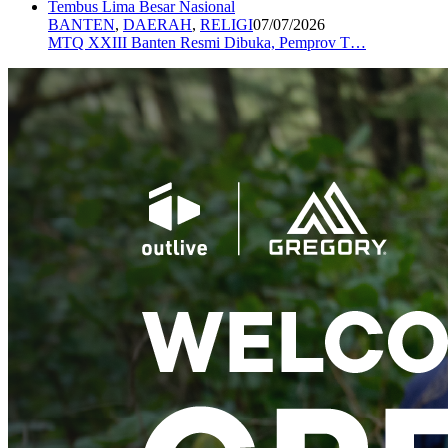
BANTEN
,
DAERAH
,
RELIGI
07/07/2026
MTQ XXIII Banten Resmi Dibuka, Pemprov T…