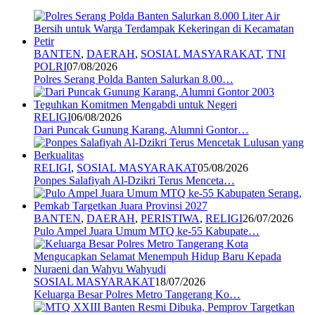
BANTEN
,
DAERAH
,
SOSIAL MASYARAKAT
,
TNI
POLRI
07/08/2026
Polres Serang Polda Banten Salurkan 8.00…
RELIGI
06/08/2026
Dari Puncak Gunung Karang, Alumni Gontor…
RELIGI
,
SOSIAL MASYARAKAT
05/08/2026
Ponpes Salafiyah Al-Dzikri Terus Menceta…
BANTEN
,
DAERAH
,
PERISTIWA
,
RELIGI
26/07/2026
Pulo Ampel Juara Umum MTQ ke-55 Kabupate…
SOSIAL MASYARAKAT
18/07/2026
Keluarga Besar Polres Metro Tangerang Ko…