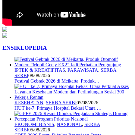
ENSIKLOPEDIA
IPTEK & KREATIFITAS
,
PARAWISATA
,
SERBA
SERBI
08/08/2026
Festival Gebrak 2026 di Meikarta, Produk…
KESEHATAN
,
SERBA SERBI
05/08/2026
HUT ke-7, Primaya Hospital Bekasi Utara …
EKONOMI BISNIS
,
NASIONAL
,
SERBA
SERBI
05/08/2026