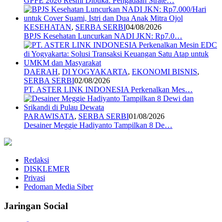
GPFE 2026 Resmi Dibuka: Pengadaan Strate…
KESEHATAN
,
SERBA SERBI
04/08/2026
BPJS Kesehatan Luncurkan NADI JKN: Rp7.0…
DAERAH
,
DI YOGYAKARTA
,
EKONOMI BISNIS
,
SERBA SERBI
02/08/2026
PT. ASTER LINK INDONESIA Perkenalkan Mes…
PARAWISATA
,
SERBA SERBI
01/08/2026
Desainer Meggie Hadiyanto Tampilkan 8 De…
Redaksi
DISKLEMER
Privasi
Pedoman Media Siber
Jaringan Social