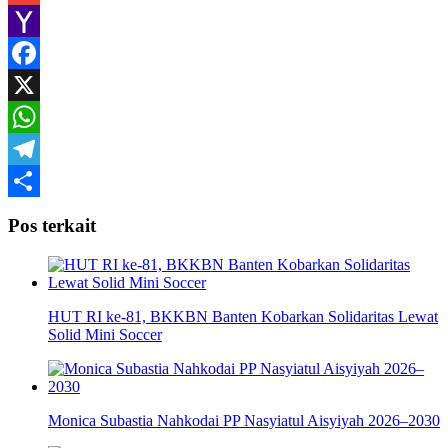
Gmail
Yahoo
Mail
Facebook
X
WhatsApp
Telegram
Share
Pos terkait
HUT RI ke-81, BKKBN Banten Kobarkan Solidaritas Lewat
Solid Mini Soccer
Monica Subastia Nahkodai PP Nasyiatul Aisyiyah 2026–2030