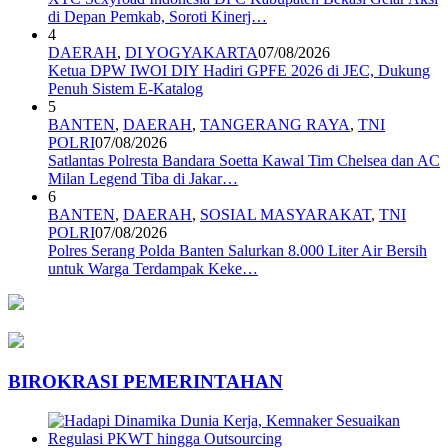
di Depan Pemkab, Soroti Kinerj…
4
DAERAH
,
DI YOGYAKARTA
07/08/2026
Ketua DPW IWOI DIY Hadiri GPFE 2026 di JEC, Dukung
Penuh Sistem E-Katalog
5
BANTEN
,
DAERAH
,
TANGERANG RAYA
,
TNI
POLRI
07/08/2026
Satlantas Polresta Bandara Soetta Kawal Tim Chelsea dan AC
Milan Legend Tiba di Jakar…
6
BANTEN
,
DAERAH
,
SOSIAL MASYARAKAT
,
TNI
POLRI
07/08/2026
Polres Serang Polda Banten Salurkan 8.000 Liter Air Bersih
untuk Warga Terdampak Keke…
BIROKRASI PEMERINTAHAN