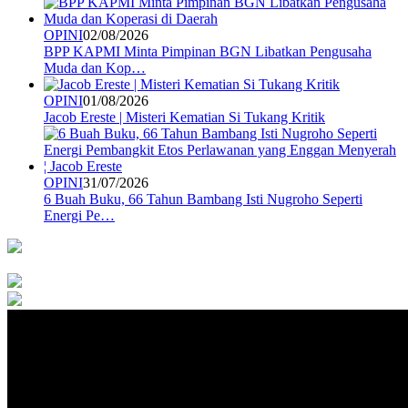
OPINI
02/08/2026
BPP KAPMI Minta Pimpinan BGN Libatkan Pengusaha
Muda dan Kop…
OPINI
01/08/2026
Jacob Ereste | Misteri Kematian Si Tukang Kritik
OPINI
31/07/2026
6 Buah Buku, 66 Tahun Bambang Isti Nugroho Seperti
Energi Pe…