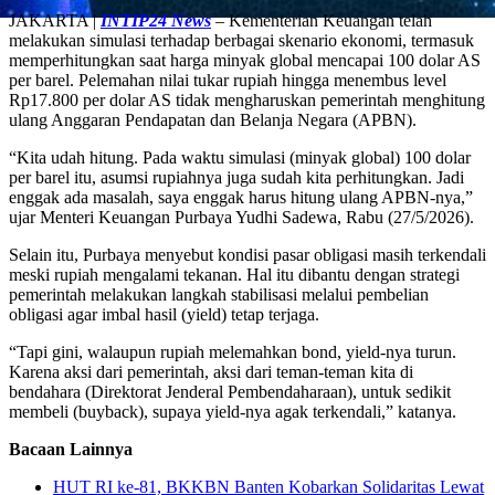
Share
JAKARTA |
INTIP24 News
– Kementerian Keuangan telah
melakukan simulasi terhadap berbagai skenario ekonomi, termasuk
memperhitungkan saat harga minyak global mencapai 100 dolar AS
per barel. Pelemahan nilai tukar rupiah hingga menembus level
Rp17.800 per dolar AS tidak mengharuskan pemerintah menghitung
ulang Anggaran Pendapatan dan Belanja Negara (APBN).
“Kita udah hitung. Pada waktu simulasi (minyak global) 100 dolar
per barel itu, asumsi rupiahnya juga sudah kita perhitungkan. Jadi
enggak ada masalah, saya enggak harus hitung ulang APBN-nya,”
ujar Menteri Keuangan Purbaya Yudhi Sadewa, Rabu (27/5/2026).
Selain itu, Purbaya menyebut kondisi pasar obligasi masih terkendali
meski rupiah mengalami tekanan. Hal itu dibantu dengan strategi
pemerintah melakukan langkah stabilisasi melalui pembelian
obligasi agar imbal hasil (yield) tetap terjaga.
“Tapi gini, walaupun rupiah melemahkan bond, yield-nya turun.
Karena aksi dari pemerintah, aksi dari teman-teman kita di
bendahara (Direktorat Jenderal Pembendaharaan), untuk sedikit
membeli (buyback), supaya yield-nya agak terkendali,” katanya.
Bacaan Lainnya
HUT RI ke-81, BKKBN Banten Kobarkan Solidaritas Lewat