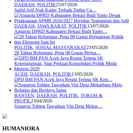
DAERAH
,
POLITIK
25/07/2026
Saiful Arif Ajak Kader Terbaik Daftar Ca…
DAERAH
,
JAWA BARAT
,
POLITIK
13/07/2026
Anggota DPRD Kabupaten Bekasi Budi Yanto…
POLITIK
,
SOSIAL MASYARAKAT
23/05/2026
28 Tahun Reformasi, Pena 98 Gagas Perjua…
ACEH
,
DAERAH
,
POLITIK
13/05/2026
DPD BM PAN Aceh Jaya Resmi Terima SK Kep…
BANTEN
,
DAERAH
,
POLITIK
,
TOKOH &
PROFIL
23/04/2026
Soparosi Tobing Tawarkan Visi Desa Mekar…
HUMANIORA