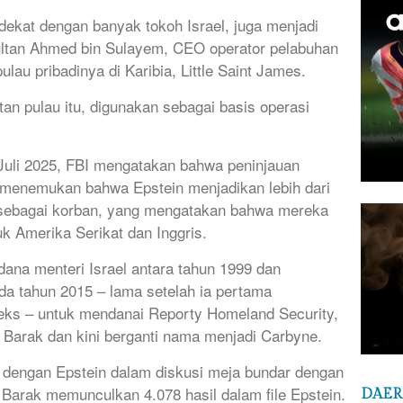
dekat dengan banyak tokoh Israel, juga menjadi
ultan Ahmed bin Sulayem, CEO operator pelabuhan
ulau pribadinya di Karibia, Little Saint James.
tan pulau itu, digunakan sebagai basis operasi
uli 2025, FBI mengatakan bahwa peninjauan
ut menemukan bahwa Epstein menjadikan lebih dari
sebagai korban, yang mengatakan bahwa mereka
uk Amerika Serikat dan Inggris.
ana menteri Israel antara tahun 1999 dan
da tahun 2015 – lama setelah ia pertama
seks – untuk mendanai Reporty Homeland Security,
h Barak dan kini berganti nama menjadi Carbyne.
engan Epstein dalam diskusi meja bundar dengan
Barak memunculkan 4.078 hasil dalam file Epstein.
DAE