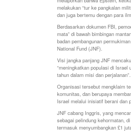
melaporkan bahwa Epstein, ketika
melakukan “tur ke pangkalan milit
dan juga bertemu dengan para il
Berdasarkan dokumen FBI, pemodal
mata” di bawah bimbingan mantan
badan pembangunan permukiman te
National Fund (JNF).
Visi jangka panjang JNF mencaku
“meningkatkan populasi di Israel 
tahun dalam misi dan perjalanan”.
Organisasi tersebut mengklaim tel
komunitas, dan berupaya memban
Israel melalui inisiatif berani da
JNF cabang Inggris, yang mencan
sebagai pelindung kehormatan, di 
termasuk menyumbangkan £1 juta k