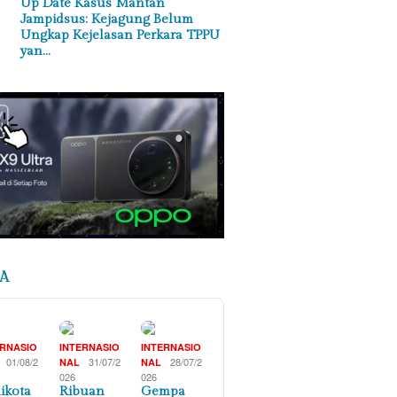
Up Date Kasus Mantan
Jampidsus: Kejagung Belum
Ungkap Kejelasan Perkara TPPU
yan…
A
ERNASIO
INTERNASIO
INTERNASIO
01/08/2
31/07/2
28/07/2
NAL
NAL
026
026
ikota
Ribuan
Gempa