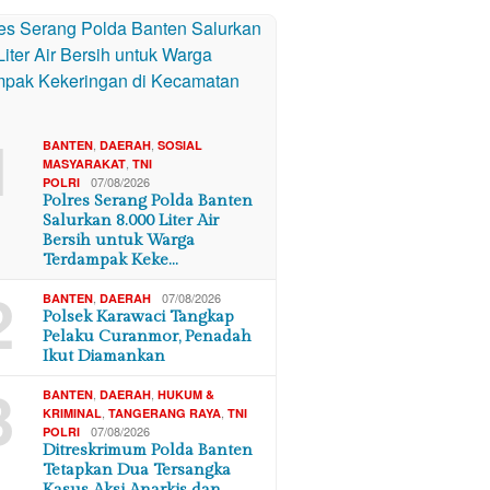
1
,
,
BANTEN
DAERAH
SOSIAL
,
MASYARAKAT
TNI
07/08/2026
POLRI
Polres Serang Polda Banten
Salurkan 8.000 Liter Air
Bersih untuk Warga
Terdampak Keke…
2
,
07/08/2026
BANTEN
DAERAH
Polsek Karawaci Tangkap
Pelaku Curanmor, Penadah
Ikut Diamankan
3
,
,
BANTEN
DAERAH
HUKUM &
,
,
KRIMINAL
TANGERANG RAYA
TNI
07/08/2026
POLRI
Ditreskrimum Polda Banten
Tetapkan Dua Tersangka
Kasus Aksi Anarkis dan