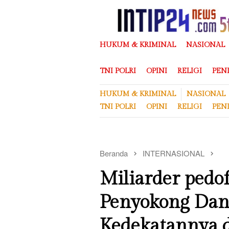
Loncat
ke
konten
HUKUM & KRIMINAL
NASIONAL
TNI POLRI
OPINI
RELIGI
PEN
HUKUM & KRIMINAL
NASIONAL
TNI POLRI
OPINI
RELIGI
PEN
Beranda
INTERNASIONAL
Miliarder pedof
Penyokong Dana
Kedekatannya 