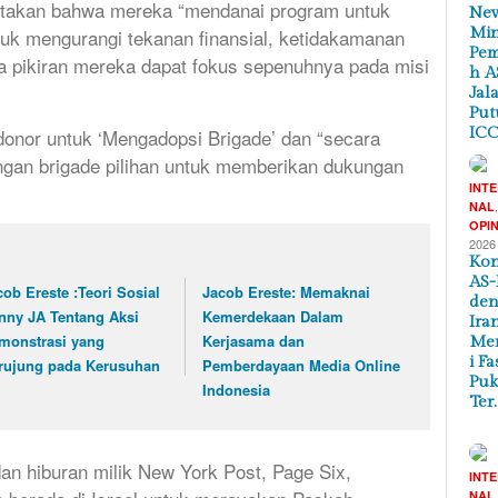
takan bahwa mereka “mendanai program untuk
New
Min
tuk mengurangi tekanan finansial, ketidakamanan
Pem
a pikiran mereka dapat fokus sepenuhnya pada misi
h A
Jal
Put
ICC
 donor untuk ‘Mengadopsi Brigade’ dan “secara
gan brigade pilihan untuk memberikan dukungan
INT
NAL
OPIN
2026
Kon
AS-
cob Ereste :Teori Sosial
Jacob Ereste: Memaknai
de
nny JA Tentang Aksi
Kemerdekaan Dalam
Ira
monstrasi yang
Kerjasama dan
Me
i Fa
rujung pada Kerusuhan
Pemberdayaan Media Online
Puk
Indonesia
Ter
 dan hiburan milik New York Post, Page Six,
INT
NAL