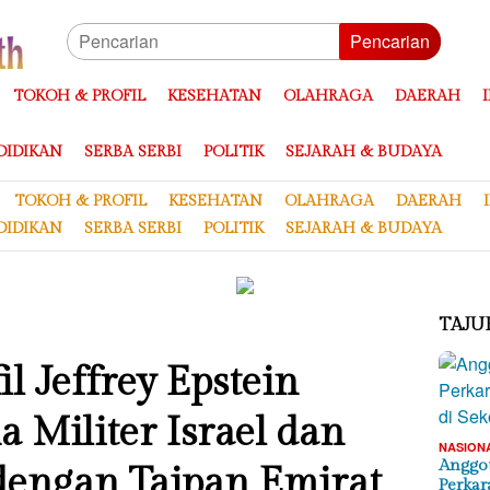
Pencarian
TOKOH & PROFIL
KESEHATAN
OLAHRAGA
DAERAH
DIDIKAN
SERBA SERBI
POLITIK
SEJARAH & BUDAYA
TOKOH & PROFIL
KESEHATAN
OLAHRAGA
DAERAH
DIDIKAN
SERBA SERBI
POLITIK
SEJARAH & BUDAYA
TAJU
il Jeffrey Epstein
 Militer Israel dan
NASION
Anggot
dengan Taipan Emirat
Perkar