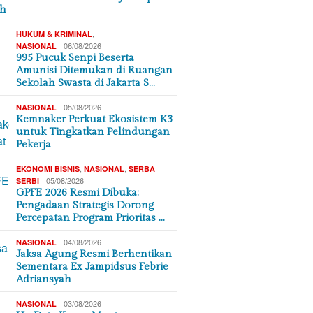
ah
,
HUKUM & KRIMINAL
06/08/2026
NASIONAL
995 Pucuk Senpi Beserta
Amunisi Ditemukan di Ruangan
Sekolah Swasta di Jakarta S…
05/08/2026
NASIONAL
Kemnaker Perkuat Ekosistem K3
untuk Tingkatkan Pelindungan
Pekerja
,
,
EKONOMI BISNIS
NASIONAL
SERBA
05/08/2026
SERBI
GPFE 2026 Resmi Dibuka:
Pengadaan Strategis Dorong
Percepatan Program Prioritas …
04/08/2026
NASIONAL
Jaksa Agung Resmi Berhentikan
Sementara Ex Jampidsus Febrie
Adriansyah
03/08/2026
NASIONAL