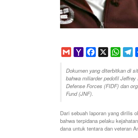
Gmail
Yahoo
Faceboo
X
Wha
T
Mail
Dokumen yang diterbitkan di 
bahwa miliarder pedofil Jeffre
Defense Forces (FIDF) dan or
Fund (JNF).
Dari sebuah laporan yang dirilis
bahwa terpidana pelaku kejahata
dana untuk tentara dan veteran A