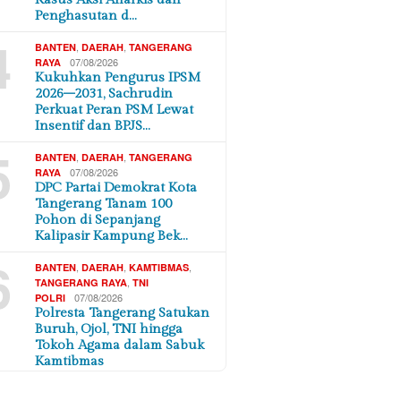
Penghasutan d…
4
,
,
BANTEN
DAERAH
TANGERANG
07/08/2026
RAYA
Kukuhkan Pengurus IPSM
2026–2031, Sachrudin
Perkuat Peran PSM Lewat
Insentif dan BPJS…
5
,
,
BANTEN
DAERAH
TANGERANG
07/08/2026
RAYA
DPC Partai Demokrat Kota
Tangerang Tanam 100
Pohon di Sepanjang
Kalipasir Kampung Bek…
6
,
,
,
BANTEN
DAERAH
KAMTIBMAS
,
TANGERANG RAYA
TNI
07/08/2026
POLRI
Polresta Tangerang Satukan
Buruh, Ojol, TNI hingga
Tokoh Agama dalam Sabuk
Kamtibmas