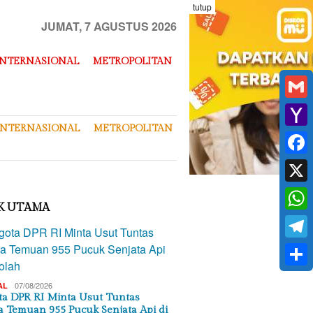
tutup
JUMAT, 7 AGUSTUS 2026
INTERNASIONAL
METROPOLITAN
Gmai
INTERNASIONAL
METROPOLITAN
Yaho
Mail
Face
X
K UTAMA
What
Tele
Shar
07/08/2026
AL
a DPR RI Minta Usut Tuntas
a Temuan 955 Pucuk Senjata Api di