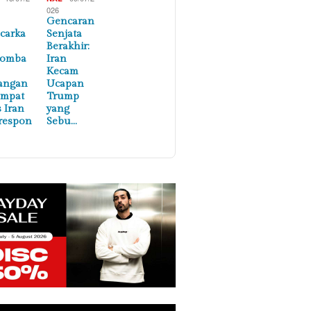
026
Gencaran
carka
Senjata
Berakhir:
lomba
Iran
Kecam
angan
Ucapan
empat
Trump
s Iran
yang
respon
Sebu…