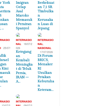
 York
Imigran
Berkekuat
ta
Gelap
an 7,1 SR
erinta
Asal
Timbulka
S
Maroko
n
ankan
Memasuk
Kerusaka
usan
i Perairan
n Luas di
, …
Spanyol
Jepang
ERNASIO
INTERNASIO
INTERNASIO
,
18/07/2
,
NAL
NAL
25/07/
026
I
NASIONAL
Ketegang
17/07/2026
flik
Di Forum
an
Israel
BRICS,
Kembali
ngan
Menaker
Meningka
n Kini
RI
t di Teluk
masuk
Usulkan
Persia,
se
Petakan
IRAN –
ulan
Kebutuha
A…
…
n
Keteram…
ERNASIO
INTERNASIO
13/07/2
09/07/2
NAL