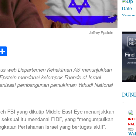
Jeffrey Epstein
k
tsApp
elegram
Share
situs web Departemen Kehakiman AS menunjukkan
y Epstein mendanai kelompok Friends of Israel
ganisasi pembangunan pemukiman Yahudi National
DUNI
 oleh FBI yang dikutip Middle East Eye menunjukkan
n seksual itu mendanai FIDF, yang “mengumpulkan
INT
NAL
ngkatan Pertahanan Israel yang bertugas aktif”.
026
Wal