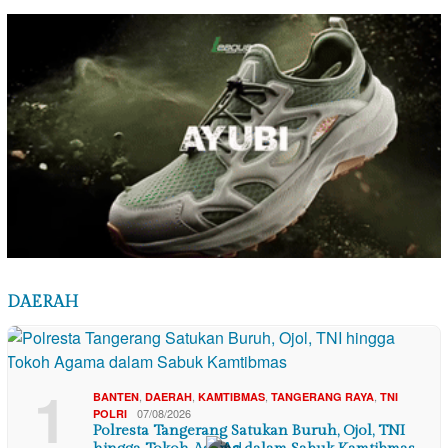
DAERAH
1
,
,
,
,
BANTEN
DAERAH
KAMTIBMAS
TANGERANG RAYA
TNI
07/08/2026
POLRI
Polresta Tangerang Satukan Buruh, Ojol, TNI