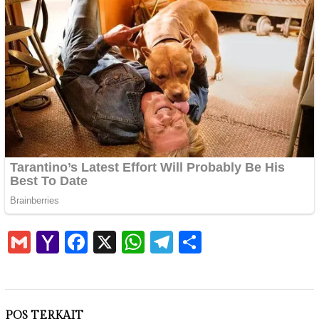
Gmail
Yahoo
Facebook
X
WhatsApp
Telegram
Share
Mail
POS TERKAIT