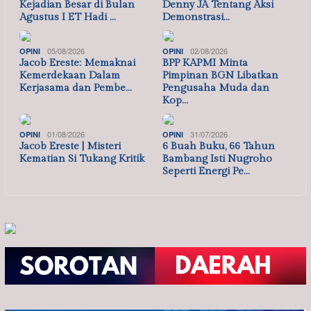
Kejadian Besar di Bulan
Denny JA Tentang Aksi
Agustus I ET Hadi …
Demonstrasi…
05/08/2026
02/08/2026
OPINI
OPINI
Jacob Ereste: Memaknai
BPP KAPMI Minta
Kemerdekaan Dalam
Pimpinan BGN Libatkan
Kerjasama dan Pembe…
Pengusaha Muda dan
Kop…
01/08/2026
31/07/2026
OPINI
OPINI
Jacob Ereste | Misteri
6 Buah Buku, 66 Tahun
Kematian Si Tukang Kritik
Bambang Isti Nugroho
Seperti Energi Pe…