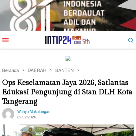
Loncat
Menu
ke
Mobile
konten
Beranda
DAERAH
BANTEN
Ops Keselamatan Jaya 2026, Satlantas
Edukasi Pengunjung di Stan DLH Kota
Tangerang
Wahyu Makalangan
09/02/2026