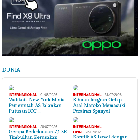
DUNIA
01/08/2026
31/07/2026
INTERNASIONAL
INTERNASIONAL
Walikota New York Minta
Ribuan Imigran Gelap
Pemerintah AS Jalankan
Asal Maroko Memasuki
Putusan ICC, …
Perairan Spanyol
28/07/2026
,
INTERNASIONAL
INTERNASIONAL
Gempa Berkekuatan 7,1 SR
25/07/2026
OPINI
Konflik AS-Israel dengan
Timbulkan Kerusakan