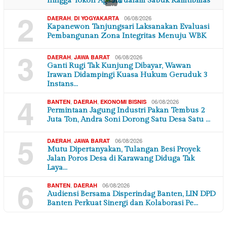
hingga Tokoh Agama dalam Sabuk Kamtibmas
×
2
,
06/08/2026
DAERAH
DI YOGYAKARTA
Kapanewon Tanjungsari Laksanakan Evaluasi
Pembangunan Zona Integritas Menuju WBK
3
,
06/08/2026
DAERAH
JAWA BARAT
Ganti Rugi Tak Kunjung Dibayar, Wawan
Irawan Didampingi Kuasa Hukum Geruduk 3
Instans…
4
,
,
06/08/2026
BANTEN
DAERAH
EKONOMI BISNIS
Permintaan Jagung Industri Pakan Tembus 2
Juta Ton, Andra Soni Dorong Satu Desa Satu …
5
,
06/08/2026
DAERAH
JAWA BARAT
Mutu Dipertanyakan, Tulangan Besi Proyek
Jalan Poros Desa di Karawang Diduga Tak
Laya…
6
,
06/08/2026
BANTEN
DAERAH
Audiensi Bersama Disperindag Banten, LIN DPD
Banten Perkuat Sinergi dan Kolaborasi Pe…