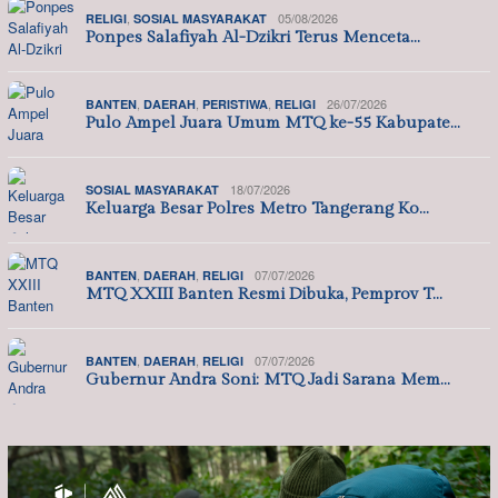
,
05/08/2026
RELIGI
SOSIAL MASYARAKAT
Ponpes Salafiyah Al-Dzikri Terus Menceta…
,
,
,
26/07/2026
BANTEN
DAERAH
PERISTIWA
RELIGI
Pulo Ampel Juara Umum MTQ ke-55 Kabupate…
18/07/2026
SOSIAL MASYARAKAT
Keluarga Besar Polres Metro Tangerang Ko…
,
,
07/07/2026
BANTEN
DAERAH
RELIGI
MTQ XXIII Banten Resmi Dibuka, Pemprov T…
,
,
07/07/2026
BANTEN
DAERAH
RELIGI
Gubernur Andra Soni: MTQ Jadi Sarana Mem…