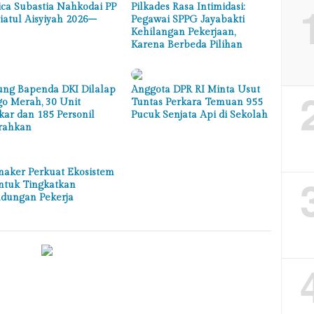
ca Subastia Nahkodai PP
Pilkades Rasa Intimidasi:
iatul Aisyiyah 2026–
Pegawai SPPG Jayabakti
Kehilangan Pekerjaan,
Karena Berbeda Pilihan
ng Bapenda DKI Dilalap
Anggota DPR RI Minta Usut
ago Merah, 30 Unit
Tuntas Perkara Temuan 955
ar dan 185 Personil
Pucuk Senjata Api di Sekolah
rahkan
aker Perkuat Ekosistem
ntuk Tingkatkan
ndungan Pekerja