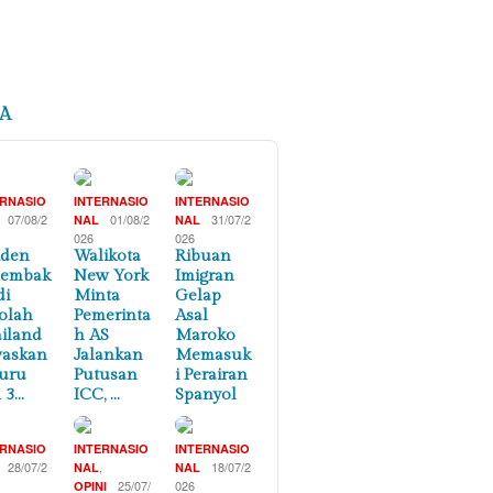
A
ERNASIO
INTERNASIO
INTERNASIO
07/08/2
01/08/2
31/07/2
NAL
NAL
026
026
iden
Walikota
Ribuan
nembak
New York
Imigran
di
Minta
Gelap
olah
Pemerinta
Asal
iland
h AS
Maroko
waskan
Jalankan
Memasuk
uru
Putusan
i Perairan
 3…
ICC, …
Spanyol
ERNASIO
INTERNASIO
INTERNASIO
28/07/2
,
18/07/2
NAL
NAL
25/07/
026
OPINI