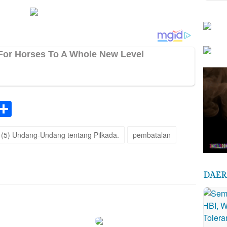
k
tsApp
elegram
Share
n (5) Undang-Undang tentang Pilkada.
pembatalan
DAE