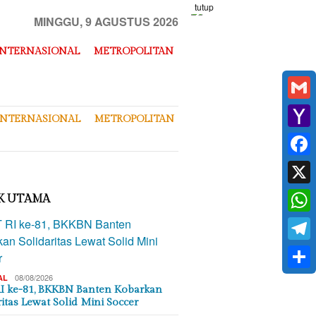
tutup
MINGGU, 9 AGUSTUS 2026
INTERNASIONAL
METROPOLITAN
Gmai
INTERNASIONAL
METROPOLITAN
Yaho
Mail
Face
X
K UTAMA
What
Tele
Shar
08/08/2026
AL
I ke-81, BKKBN Banten Kobarkan
ritas Lewat Solid Mini Soccer