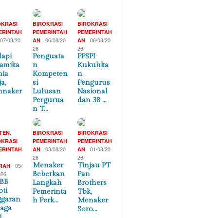
OKRASI
BIROKRASI
BIROKRASI
ERINTAH
PEMERINTAH
PEMERINTAH
07/08/20
06/08/20
06/08/20
AN
AN
26
26
api
Penguata
PPSPI
amika
n
Kukuhka
nia
Kompeten
n
a,
si
Pengurus
mnaker
Lulusan
Nasional
Pergurua
dan 38 …
n T…
,
TEN
BIROKRASI
BIROKRASI
OKRASI
PEMERINTAH
PEMERINTAH
03/08/20
01/08/20
ERINTAH
AN
AN
26
26
Menaker
Tinjau PT
05/
RAH
026
Beberkan
Pan
BB
Langkah
Brothers
oti
Pemerinta
Tbk,
garan
h Perk…
Menaker
aga
Soro…
i