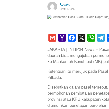
Redaksi
02/12/2024
Gmail
Yahoo
Faceboo
X
Wha
T
Mail
JAKARTA | INTIP24 News – Pasang
daerah bisa mengajukan permohon
ke Mahkamah Konstitusi (MK) pali
Ketentuan itu merujuk pada Pasal
Pilkada.
Disebutkan dalam pasal tersebut,
permohonan pembatalan penetapan
provinsi atau KPU kabupaten/kota 
diumumkan penetapan perolehan h