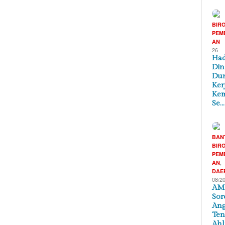
BIR
PEM
AN
26
Had
Din
Du
Kerj
Ke
Se…
BAN
BIR
PEM
,
AN
DAE
08/2
AM
Sor
Ang
Ten
Ahl