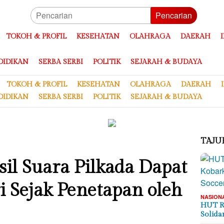
Pencarian
TOKOH & PROFIL
KESEHATAN
OLAHRAGA
DAERAH
DIDIKAN
SERBA SERBI
POLITIK
SEJARAH & BUDAYA
TOKOH & PROFIL
KESEHATAN
OLAHRAGA
DAERAH
DIDIKAN
SERBA SERBI
POLITIK
SEJARAH & BUDAYA
TAJU
il Suara Pilkada Dapat
i Sejak Penetapan oleh
NASION
HUT R
Solida