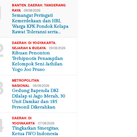
1
,
,
BANTEN
DAERAH
TANGERANG
09/08/2026
RAYA
Semangat Peringati
Kemerdekaan dan HBI,
Warga KPK Pondok Kelapa
Rawat Toleransi serta…
2
,
,
DAERAH
DI YOGYAKARTA
09/08/2026
SEJARAH & BUDAYA
Ribuan Penonton
Terhipnotis Penampilan
Kelompok Seni Jathilan
Yogo Joo Pruso
3
,
METROPOLITAN
08/08/2026
NASIONAL
Gedung Bapenda DKI
Dilalap si Jago Merah, 30
Unit Damkar dan 185
Personil Dikerahkan
4
,
DAERAH
DI
07/08/2026
YOGYAKARTA
Tingkatkan Sinergitas,
Ketua IWO Indonesia