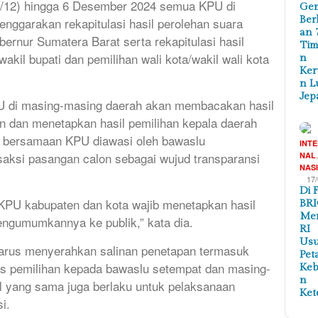
1/12) hingga 6 Desember 2024 semua KPU di
Ge
Ber
nggarakan rekapitulasi hasil perolehan suara
an 
ernur Sumatera Barat serta rekapitulasi hasil
Tim
akil bupati dan pemilihan wali kota/wakil wali kota
n
Ker
n L
Jep
KPU di masing-masing daerah akan membacakan hasil
tan dan menetapkan hasil pemilihan kepala daerah
at bersamaan KPU diawasi oleh bawaslu
INT
saksi pasangan calon sebagai wujud transparansi
NAL
NAS
17
Di 
 KPU kabupaten dan kota wajib menetapkan hasil
BRI
Me
ngumumkannya ke publik,” kata dia.
RI
Us
a harus menyerahkan salinan penetapan termasuk
Pet
enis pemilihan kepada bawaslu setempat dan masing-
Ke
n
l yang sama juga berlaku untuk pelaksanaan
Ket
i.