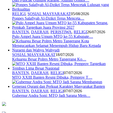
Dari Puncak Gunung Karang, Alumni Gontor…
RELIGI
,
SOSIAL MASYARAKAT
05/08/2026
Ponpes Salafiyah Al-Dzikri Terus Menceta…
BANTEN
,
DAERAH
,
PERISTIWA
,
RELIGI
26/07/2026
Pulo Ampel Juara Umum MTQ ke-55 Kabupate…
SOSIAL MASYARAKAT
18/07/2026
Keluarga Besar Polres Metro Tangerang Ko…
BANTEN
,
DAERAH
,
RELIGI
07/07/2026
MTQ XXIII Banten Resmi Dibuka, Pemprov T…
BANTEN
,
DAERAH
,
RELIGI
07/07/2026
Gubernur Andra Soni: MTQ Jadi Sarana Mem…