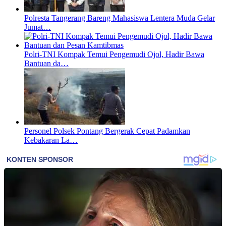
Polresta Tangerang Bareng Mahasiswa Lentera Muda Gelar
Jumat…
Polri-TNI Kompak Temui Pengemudi Ojol, Hadir Bawa
Bantuan da…
Personel Polsek Pontang Bergerak Cepat Padamkan
Kebakaran La…