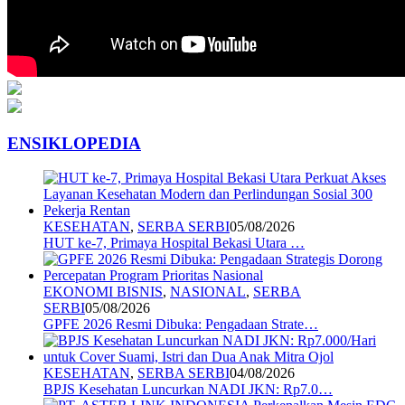
ENSIKLOPEDIA
KESEHATAN
,
SERBA SERBI
05/08/2026
HUT ke-7, Primaya Hospital Bekasi Utara …
EKONOMI BISNIS
,
NASIONAL
,
SERBA
SERBI
05/08/2026
GPFE 2026 Resmi Dibuka: Pengadaan Strate…
KESEHATAN
,
SERBA SERBI
04/08/2026
BPJS Kesehatan Luncurkan NADI JKN: Rp7.0…