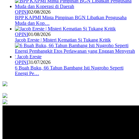
OPINI
02/08/2026
BPP KAPMI Minta Pimpinan BGN Libatkan Pengusaha
Muda dan Kop…
OPINI
01/08/2026
Jacob Ereste | Misteri Kematian Si Tukang Kritik
OPINI
31/07/2026
6 Buah Buku, 66 Tahun Bambang Isti Nugroho Seperti
Energi Pe…