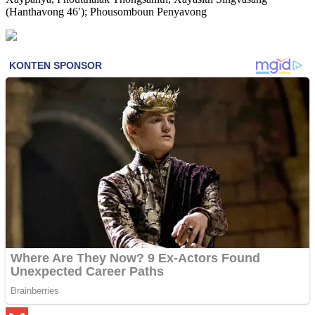
(Hanthavong 46′); Phousomboun Penyavong