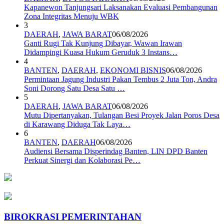
Kapanewon Tanjungsari Laksanakan Evaluasi Pembangunan
Zona Integritas Menuju WBK
3
DAERAH
,
JAWA BARAT
06/08/2026
Ganti Rugi Tak Kunjung Dibayar, Wawan Irawan
Didampingi Kuasa Hukum Geruduk 3 Instans…
4
BANTEN
,
DAERAH
,
EKONOMI BISNIS
06/08/2026
Permintaan Jagung Industri Pakan Tembus 2 Juta Ton, Andra
Soni Dorong Satu Desa Satu …
5
DAERAH
,
JAWA BARAT
06/08/2026
Mutu Dipertanyakan, Tulangan Besi Proyek Jalan Poros Desa
di Karawang Diduga Tak Laya…
6
BANTEN
,
DAERAH
06/08/2026
Audiensi Bersama Disperindag Banten, LIN DPD Banten
Perkuat Sinergi dan Kolaborasi Pe…
BIROKRASI PEMERINTAHAN