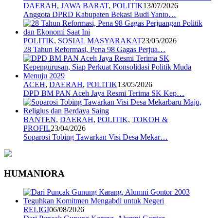
DAERAH
,
JAWA BARAT
,
POLITIK
13/07/2026
Anggota DPRD Kabupaten Bekasi Budi Yanto…
POLITIK
,
SOSIAL MASYARAKAT
23/05/2026
28 Tahun Reformasi, Pena 98 Gagas Perjua…
ACEH
,
DAERAH
,
POLITIK
13/05/2026
DPD BM PAN Aceh Jaya Resmi Terima SK Kep…
BANTEN
,
DAERAH
,
POLITIK
,
TOKOH &
PROFIL
23/04/2026
Soparosi Tobing Tawarkan Visi Desa Mekar…
HUMANIORA
RELIGI
06/08/2026