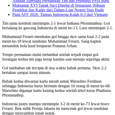
Anshari Apresiasi Perjuangan Tim dan Pengurus PSSI Baru
Muktamar XVI Tapak Suci Digelar di Semarang, Ribuan
Pendekar dan Kader dari Dalam-Luar Negeri Siap Hadir
Piala AFF 2026: Timnas Indonesia Kalah 0-3 dari Vietnam
Tim tamu kembali memimpin 2-1 lewat hathana Phommathep. Gol
bersalang ke gawang Indonesia di menit ke-13, Laos memimpin 2-1.
Muhammad Ferarri membalas gol hingga skor sama kuat 2-2 pada
menit ke-18 lewat sundulan Muhammad Ferarri. Sang kapten
menanduk bola hasil lemparan Pratama Arhan.
Tempo permainan mulai melambat setelah terjadi empat gol.
Serangan kedua tim juga kerap kandas saat menuju sepertiga akhir.
Gol tambahan tak tercipta di sisa waktu babak pertama. Skor 2-2
bertahan sampai turun minum.
Babak kedua diwarnai kartu merah untuk Marselino Ferdinan
sehingga Indonesia harus bermain dengan 10 orang di menit ke-68.
Marselino diganjar kartu kuning kedua setelah tekel keras Phathana
Phommathep.
Indonesia justru mampu memimpin 3-2 di menit ke-73 lewat brace
Ferarri. Bek milik Persija Jakarta itu mencetak gol lewat sundulan
dengan menyambut sepak pojok.