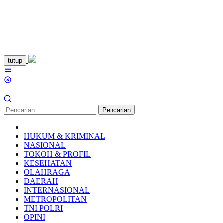
Loncat
tutup
ke
Menu
konten
Mobile
Pencarian
HUKUM & KRIMINAL
NASIONAL
TOKOH & PROFIL
KESEHATAN
OLAHRAGA
DAERAH
INTERNASIONAL
METROPOLITAN
TNI POLRI
OPINI