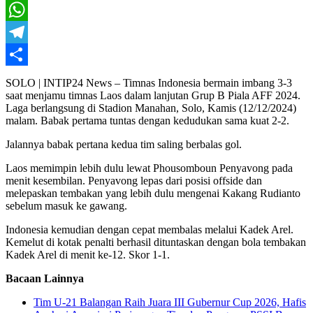
X
WhatsApp
Telegram
Share
SOLO | INTIP24 News – Timnas Indonesia bermain imbang 3-3
saat menjamu timnas Laos dalam lanjutan Grup B Piala AFF 2024.
Laga berlangsung di Stadion Manahan, Solo, Kamis (12/12/2024)
malam. Babak pertama tuntas dengan kedudukan sama kuat 2-2.
Jalannya babak pertana kedua tim saling berbalas gol.
Laos memimpin lebih dulu lewat Phousomboun Penyavong pada
menit kesembilan. Penyavong lepas dari posisi offside dan
melepaskan tembakan yang lebih dulu mengenai Kakang Rudianto
sebelum masuk ke gawang.
Indonesia kemudian dengan cepat membalas melalui Kadek Arel.
Kemelut di kotak penalti berhasil dituntaskan dengan bola tembakan
Kadek Arel di menit ke-12. Skor 1-1.
Bacaan Lainnya
Tim U-21 Balangan Raih Juara III Gubernur Cup 2026, Hafis