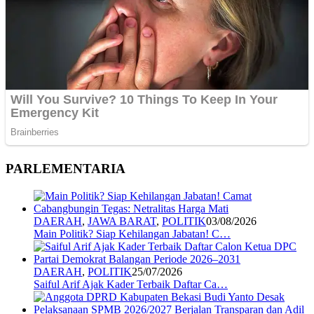
PARLEMENTARIA
DAERAH
,
JAWA BARAT
,
POLITIK
03/08/2026
Main Politik? Siap Kehilangan Jabatan! C…
DAERAH
,
POLITIK
25/07/2026
Saiful Arif Ajak Kader Terbaik Daftar Ca…