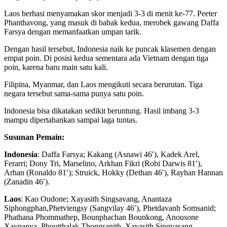
Laos berhasi menyamakan skor menjadi 3-3 di menit ke-77. Peeter
Phanthavong, yang masuk di babak kedua, merobek gawang Daffa
Farsya dengan memanfaatkan umpan tarik.
Dengan hasil tersebut, Indonesia naik ke puncak klasemen dengan
empat poin. Di posisi kedua sementara ada Vietnam dengan tiga
poin, karena baru main satu kali.
Filipina, Myanmar, dan Laos mengikuti secara berurutan. Tiga
negara tersebut sama-sama punya satu poin.
Indonesia bisa dikatakan sedikit beruntung. Hasil imbang 3-3
mampu dipertahankan sampai laga tuntas.
Susunan Pemain:
Indonesia
: Daffa Farsya; Kakang (Asnawi 46′), Kadek Arel,
Ferarri; Dony Tri, Marselino, Arkhan Fikri (Robi Darwis 81′),
Arhan (Ronaldo 81′); Struick, Hokky (Dethan 46′), Rayhan Hannan
(Zanadin 46′).
Laos
: Kao Oudone; Xayasith Singsavang, Anantaza
Siphongphan,Phetviengsy (Sangvilay 46′), Phetdavanh Somsanid;
Phathana Phommathep, Bounphachan Bounkong, Anousone
Xaypanya, Phoutthalak Thongsanith, Xayasith Singvasang