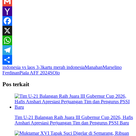
Gmail
Yahoo
Mail
Facebook
X
WhatsApp
Telegram
indonesia vs laos 3-3
kartu merah indonesia
Manahan
Marselino
Share
Ferdinan
Piala AFF 2024
SOlo
Pos terkait
Tim U-21 Balangan Raih Juara III Gubernur Cup 2026, Hafis
Anshari Apresiasi Perjuangan Tim dan Pengurus PSSI Baru