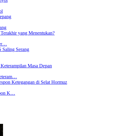
ol
ang
Ter…
Keteram…
spon K…