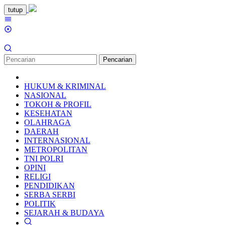
Loncat
tutup
ke
Menu
konten
Mobile
Pencarian
HUKUM & KRIMINAL
NASIONAL
TOKOH & PROFIL
KESEHATAN
OLAHRAGA
DAERAH
INTERNASIONAL
METROPOLITAN
TNI POLRI
OPINI
RELIGI
PENDIDIKAN
SERBA SERBI
POLITIK
SEJARAH & BUDAYA