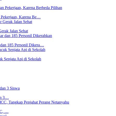
n Pekerjaan, Karena Be…
erak Jalan Sehat
 dan 185 Personil Dikera…
 Senjata Api di Sekolah
an 3…
CC, …