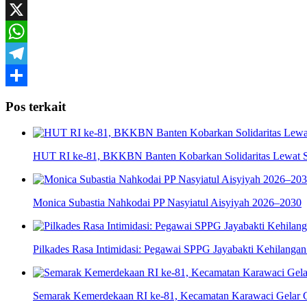
Mail
Facebook
X
WhatsApp
Telegram
Share
Pos terkait
HUT RI ke-81, BKKBN Banten Kobarkan Solidaritas Lewat S
Monica Subastia Nahkodai PP Nasyiatul Aisyiyah 2026–2030
Pilkades Rasa Intimidasi: Pegawai SPPG Jayabakti Kehilangan
Semarak Kemerdekaan RI ke-81, Kecamatan Karawaci Gelar G