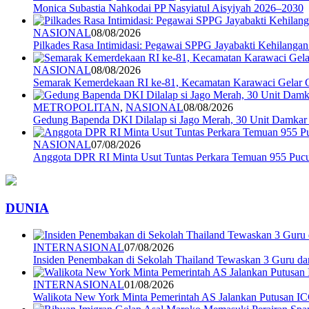
Monica Subastia Nahkodai PP Nasyiatul Aisyiyah 2026–2030
NASIONAL
08/08/2026
Pilkades Rasa Intimidasi: Pegawai SPPG Jayabakti Kehilanga
NASIONAL
08/08/2026
Semarak Kemerdekaan RI ke-81, Kecamatan Karawaci Gelar G
METROPOLITAN
,
NASIONAL
08/08/2026
Gedung Bapenda DKI Dilalap si Jago Merah, 30 Unit Damkar
NASIONAL
07/08/2026
Anggota DPR RI Minta Usut Tuntas Perkara Temuan 955 Pucuk
DUNIA
INTERNASIONAL
07/08/2026
Insiden Penembakan di Sekolah Thailand Tewaskan 3 Guru d
INTERNASIONAL
01/08/2026
Walikota New York Minta Pemerintah AS Jalankan Putusan I