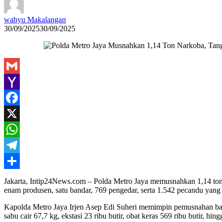
wahyu Makalangan
30/09/2025
30/09/2025
Gmail
Yahoo
Mail
Facebook
X
WhatsApp
Telegram
Share
Jakarta, Intip24News.com – Polda Metro Jaya memusnahkan 1,14 ton n
enam produsen, satu bandar, 769 pengedar, serta 1.542 pecandu yang k
Kapolda Metro Jaya Irjen Asep Edi Suheri memimpin pemusnahan baran
sabu cair 67,7 kg, ekstasi 23 ribu butir, obat keras 569 ribu butir, hin