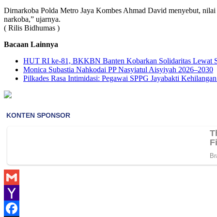
Dirnarkoba Polda Metro Jaya Kombes Ahmad David menyebut, nilai si
narkoba,” ujarnya.
( Rilis Bidhumas )
Bacaan Lainnya
HUT RI ke-81, BKKBN Banten Kobarkan Solidaritas Lewat S
Monica Subastia Nahkodai PP Nasyiatul Aisyiyah 2026–2030
Pilkades Rasa Intimidasi: Pegawai SPPG Jayabakti Kehilangan
Gmail
Yahoo