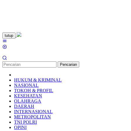
Loncat
tutup
ke
Menu
konten
Mobile
Pencarian
HUKUM & KRIMINAL
NASIONAL
TOKOH & PROFIL
KESEHATAN
OLAHRAGA
DAERAH
INTERNASIONAL
METROPOLITAN
TNI POLRI
OPINI