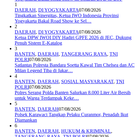
1
DAERAH
,
DI YOGYAKARTA
07/08/2026
Tingkatkan Sinergitas, Ketua IWO Indonesia Provinsi
Yogyakarta Bakal Road Show ke Sel…
2
DAERAH
,
DI YOGYAKARTA
07/08/2026
Ketua DPW IWOI DIY Hadiri GPFE 2026 di JEC, Dukung
Penuh Sistem E-Katalog
3
BANTEN
,
DAERAH
,
TANGERANG RAYA
,
TNI
POLRI
07/08/2026
Satlantas Polresta Bandara Soetta Kawal Tim Chelsea dan AC
Milan Legend Tiba di Jakar…
4
BANTEN
,
DAERAH
,
SOSIAL MASYARAKAT
,
TNI
POLRI
07/08/2026
Polres Serang Polda Banten Salurkan 8.000 Liter Air Bersih
untuk Warga Terdampak Keke…
5
BANTEN
,
DAERAH
07/08/2026
Polsek Karawaci Tangkap Pelaku Curanmor, Penadah Ikut
Diamankan
6
BANTEN
,
DAERAH
,
HUKUM & KRIMINAL
,
TANGERANG RAYA
,
TNI POLRI
07/08/2026