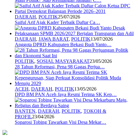
Main Politik? Siap Kehilangan Jabatan! C…
DAERAH
,
POLITIK
25/07/2026
Saiful Arif Ajak Kader Terbaik Daftar Ca…
DAERAH
,
JAWA BARAT
,
POLITIK
13/07/2026
Anggota DPRD Kabupaten Bekasi Budi Yanto…
POLITIK
,
SOSIAL MASYARAKAT
23/05/2026
28 Tahun Reformasi, Pena 98 Gagas Perjua…
ACEH
,
DAERAH
,
POLITIK
13/05/2026
DPD BM PAN Aceh Jaya Resmi Terima SK Kep…
BANTEN
,
DAERAH
,
POLITIK
,
TOKOH &
PROFIL
23/04/2026
Soparosi Tobing Tawarkan Visi Desa Mekar…