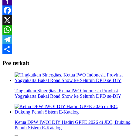
Gmail
Yahoo
Mail
Facebook
X
WhatsApp
Telegram
Share
Pos terkait
Tingkatkan Sinergitas, Ketua IWO Indonesia Provinsi
Yogyakarta Bakal Road Show ke Seluruh DPD se-DIY
Ketua DPW IWOI DIY Hadiri GPFE 2026 di JEC, Dukung
Penuh Sistem E-Katalog