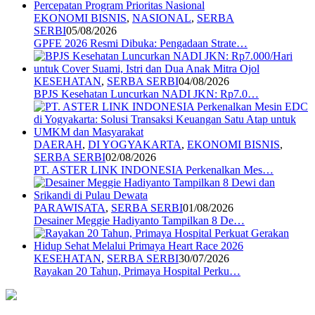
EKONOMI BISNIS
,
NASIONAL
,
SERBA
SERBI
05/08/2026
GPFE 2026 Resmi Dibuka: Pengadaan Strate…
KESEHATAN
,
SERBA SERBI
04/08/2026
BPJS Kesehatan Luncurkan NADI JKN: Rp7.0…
DAERAH
,
DI YOGYAKARTA
,
EKONOMI BISNIS
,
SERBA SERBI
02/08/2026
PT. ASTER LINK INDONESIA Perkenalkan Mes…
PARAWISATA
,
SERBA SERBI
01/08/2026
Desainer Meggie Hadiyanto Tampilkan 8 De…
KESEHATAN
,
SERBA SERBI
30/07/2026
Rayakan 20 Tahun, Primaya Hospital Perku…