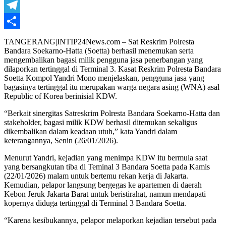
WhatsApp
Telegram
Share
TANGERANG|INTIP24News.com – Sat Reskrim Polresta
Bandara Soekarno-Hatta (Soetta) berhasil menemukan serta
mengembalikan bagasi milik pengguna jasa penerbangan yang
dilaporkan tertinggal di Terminal 3. Kasat Reskrim Polresta Bandara
Soetta Kompol Yandri Mono menjelaskan, pengguna jasa yang
bagasinya tertinggal itu merupakan warga negara asing (WNA) asal
Republic of Korea berinisial KDW.
“Berkait sinergitas Satreskrim Polresta Bandara Soekarno-Hatta dan
stakeholder, bagasi milik KDW berhasil ditemukan sekaligus
dikembalikan dalam keadaan utuh,” kata Yandri dalam
keterangannya, Senin (26/01/2026).
Menurut Yandri, kejadian yang menimpa KDW itu bermula saat
yang bersangkutan tiba di Teminal 3 Bandara Soetta pada Kamis
(22/01/2026) malam untuk bertemu rekan kerja di Jakarta.
Kemudian, pelapor langsung bergegas ke apartemen di daerah
Kebon Jeruk Jakarta Barat untuk beristirahat, namun mendapati
kopernya diduga tertinggal di Terminal 3 Bandara Soetta.
“Karena kesibukannya, pelapor melaporkan kejadian tersebut pada