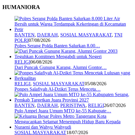
HUMANIORA
BANTEN
,
DAERAH
,
SOSIAL MASYARAKAT
,
TNI
POLRI
07/08/2026
Polres Serang Polda Banten Salurkan 8.00…
RELIGI
06/08/2026
Dari Puncak Gunung Karang, Alumni Gontor…
RELIGI
,
SOSIAL MASYARAKAT
05/08/2026
Ponpes Salafiyah Al-Dzikri Terus Menceta…
BANTEN
,
DAERAH
,
PERISTIWA
,
RELIGI
26/07/2026
Pulo Ampel Juara Umum MTQ ke-55 Kabupate…
SOSIAL MASYARAKAT
18/07/2026