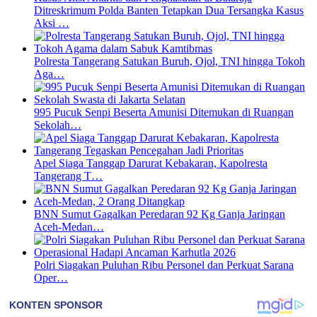
Ditreskrimum Polda Banten Tetapkan Dua Tersangka Kasus
Aksi …
Polresta Tangerang Satukan Buruh, Ojol, TNI hingga Tokoh
Aga…
995 Pucuk Senpi Beserta Amunisi Ditemukan di Ruangan
Sekolah…
Apel Siaga Tanggap Darurat Kebakaran, Kapolresta
Tangerang T…
BNN Sumut Gagalkan Peredaran 92 Kg Ganja Jaringan
Aceh-Medan…
Polri Siagakan Puluhan Ribu Personel dan Perkuat Sarana
Oper…