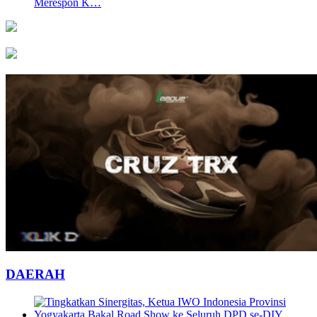
Merespon K…
DAERAH