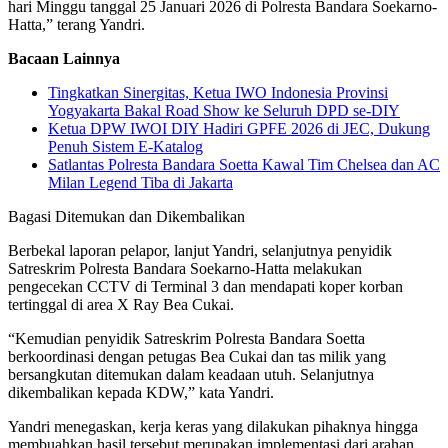
hari Minggu tanggal 25 Januari 2026 di Polresta Bandara Soekarno-
Hatta,” terang Yandri.
Bacaan Lainnya
Tingkatkan Sinergitas, Ketua IWO Indonesia Provinsi
Yogyakarta Bakal Road Show ke Seluruh DPD se-DIY
Ketua DPW IWOI DIY Hadiri GPFE 2026 di JEC, Dukung
Penuh Sistem E-Katalog
Satlantas Polresta Bandara Soetta Kawal Tim Chelsea dan AC
Milan Legend Tiba di Jakarta
Bagasi Ditemukan dan Dikembalikan
Berbekal laporan pelapor, lanjut Yandri, selanjutnya penyidik
Satreskrim Polresta Bandara Soekarno-Hatta melakukan
pengecekan CCTV di Terminal 3 dan mendapati koper korban
tertinggal di area X Ray Bea Cukai.
“Kemudian penyidik Satreskrim Polresta Bandara Soetta
berkoordinasi dengan petugas Bea Cukai dan tas milik yang
bersangkutan ditemukan dalam keadaan utuh. Selanjutnya
dikembalikan kepada KDW,” kata Yandri.
Yandri menegaskan, kerja keras yang dilakukan pihaknya hingga
membuahkan hasil tersebut merupakan implementasi dari arahan