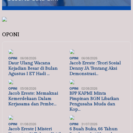
OPONI
06/08/2026
06/08/2026
OPINI
OPINI
Daur Ulang Wacana
Jacob Ereste :Teori Sosial
Kejadian Besar di Bulan
Denny JA Tentang Aksi
Agustus I ET Hadi …
Demonstrasi…
05/08/2026
02/08/2026
OPINI
OPINI
Jacob Ereste: Memaknai
BPP KAPMI Minta
Kemerdekaan Dalam
Pimpinan BGN Libatkan
Kerjasama dan Pembe…
Pengusaha Muda dan
Kop…
01/08/2026
31/07/2026
OPINI
OPINI
Jacob Ereste | Misteri
6 Buah Buku, 66 Tahun