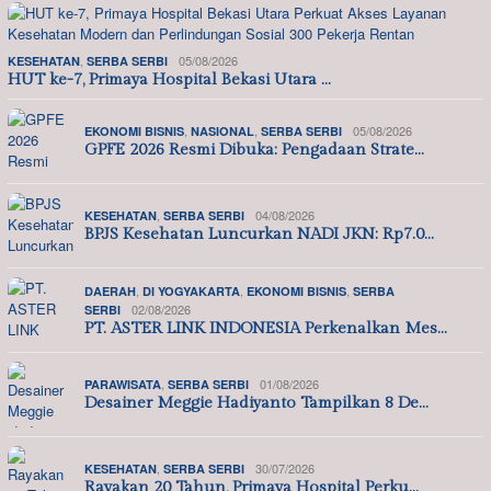
,
05/08/2026
KESEHATAN
SERBA SERBI
HUT ke-7, Primaya Hospital Bekasi Utara …
,
,
05/08/2026
EKONOMI BISNIS
NASIONAL
SERBA SERBI
GPFE 2026 Resmi Dibuka: Pengadaan Strate…
,
04/08/2026
KESEHATAN
SERBA SERBI
BPJS Kesehatan Luncurkan NADI JKN: Rp7.0…
,
,
,
DAERAH
DI YOGYAKARTA
EKONOMI BISNIS
SERBA
02/08/2026
SERBI
PT. ASTER LINK INDONESIA Perkenalkan Mes…
,
01/08/2026
PARAWISATA
SERBA SERBI
Desainer Meggie Hadiyanto Tampilkan 8 De…
,
30/07/2026
KESEHATAN
SERBA SERBI
Rayakan 20 Tahun, Primaya Hospital Perku…