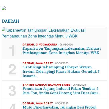
DAERAH
1
,
06/08/2026
DAERAH
DI YOGYAKARTA
Kapanewon Tanjungsari Laksanakan Evaluasi
Pembangunan Zona Integritas Menuju WBK
2
,
06/08/2026
DAERAH
JAWA BARAT
Ganti Rugi Tak Kunjung Dibayar, Wawan
Irawan Didampingi Kuasa Hukum Geruduk 3
Instans…
3
,
,
06/08/2026
BANTEN
DAERAH
EKONOMI BISNIS
Permintaan Jagung Industri Pakan Tembus 2
Juta Ton, Andra Soni Dorong Satu Desa Satu …
4
,
06/08/2026
DAERAH
JAWA BARAT
Mutu Dipertanyakan, Tulangan Besi Proyek