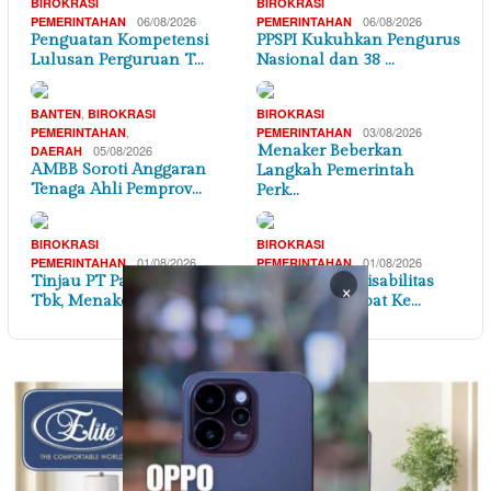
BIROKRASI
BIROKRASI
06/08/2026
06/08/2026
PEMERINTAHAN
PEMERINTAHAN
Penguatan Kompetensi
PPSPI Kukuhkan Pengurus
Lulusan Perguruan T…
Nasional dan 38 …
,
BANTEN
BIROKRASI
BIROKRASI
,
03/08/2026
PEMERINTAHAN
PEMERINTAHAN
05/08/2026
Menaker Beberkan
DAERAH
AMBB Soroti Anggaran
Langkah Pemerintah
Tenaga Ahli Pemprov…
Perk…
BIROKRASI
BIROKRASI
01/08/2026
01/08/2026
PEMERINTAHAN
PEMERINTAHAN
Tinjau PT Pan Brothers
Penyandang Disabilitas
×
Tbk, Menaker Soro…
Harus Mendapat Ke…