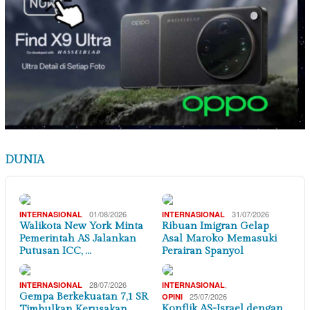
DUNIA
01/08/2026
31/07/2026
INTERNASIONAL
INTERNASIONAL
Walikota New York Minta
Ribuan Imigran Gelap
Pemerintah AS Jalankan
Asal Maroko Memasuki
Putusan ICC, …
Perairan Spanyol
28/07/2026
,
INTERNASIONAL
INTERNASIONAL
Gempa Berkekuatan 7,1 SR
25/07/2026
OPINI
Konflik AS-Israel dengan
Timbulkan Kerusakan