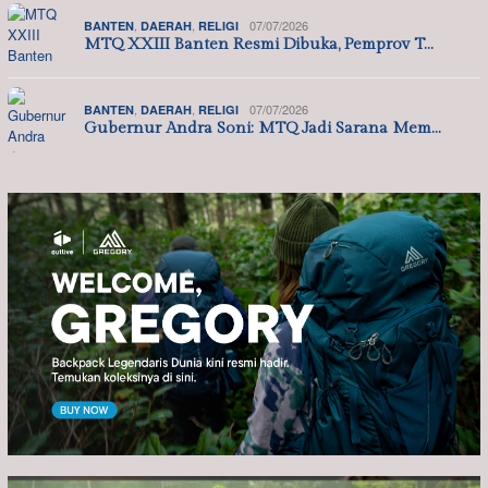
,
,
07/07/2026
BANTEN
DAERAH
RELIGI
MTQ XXIII Banten Resmi Dibuka, Pemprov T…
,
,
07/07/2026
BANTEN
DAERAH
RELIGI
Gubernur Andra Soni: MTQ Jadi Sarana Mem…