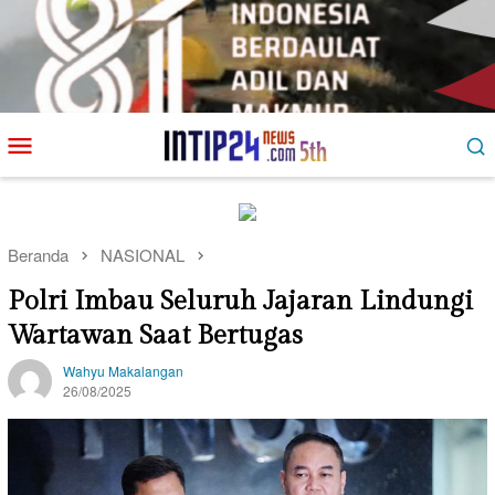
Loncat
Menu
ke
Mobile
konten
Beranda
NASIONAL
Polri Imbau Seluruh Jajaran Lindungi
Wartawan Saat Bertugas
Wahyu Makalangan
26/08/2025