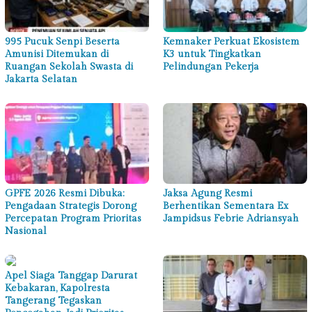
995 Pucuk Senpi Beserta
Kemnaker Perkuat Ekosistem
Amunisi Ditemukan di
K3 untuk Tingkatkan
Ruangan Sekolah Swasta di
Pelindungan Pekerja
Jakarta Selatan
GPFE 2026 Resmi Dibuka:
Jaksa Agung Resmi
Pengadaan Strategis Dorong
Berhentikan Sementara Ex
Percepatan Program Prioritas
Jampidsus Febrie Adriansyah
Nasional
Apel Siaga Tanggap Darurat
Kebakaran, Kapolresta
Tangerang Tegaskan