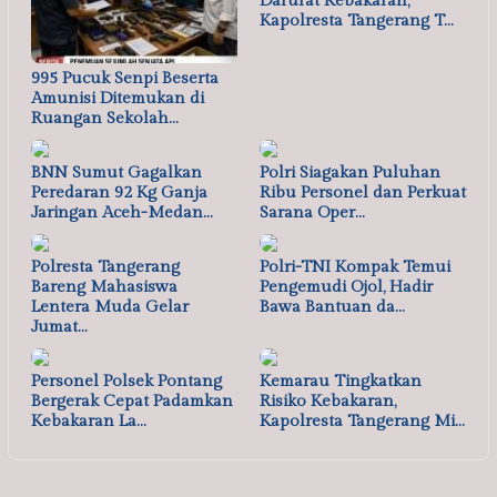
Darurat Kebakaran,
Kapolresta Tangerang T…
995 Pucuk Senpi Beserta
Amunisi Ditemukan di
Ruangan Sekolah…
BNN Sumut Gagalkan
Polri Siagakan Puluhan
Peredaran 92 Kg Ganja
Ribu Personel dan Perkuat
Jaringan Aceh-Medan…
Sarana Oper…
Polresta Tangerang
Polri-TNI Kompak Temui
Bareng Mahasiswa
Pengemudi Ojol, Hadir
Lentera Muda Gelar
Bawa Bantuan da…
Jumat…
Personel Polsek Pontang
Kemarau Tingkatkan
Bergerak Cepat Padamkan
Risiko Kebakaran,
Kebakaran La…
Kapolresta Tangerang Mi…