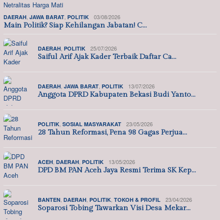
,
,
03/08/2026
DAERAH
JAWA BARAT
POLITIK
Main Politik? Siap Kehilangan Jabatan! C…
,
25/07/2026
DAERAH
POLITIK
Saiful Arif Ajak Kader Terbaik Daftar Ca…
,
,
13/07/2026
DAERAH
JAWA BARAT
POLITIK
Anggota DPRD Kabupaten Bekasi Budi Yanto…
,
23/05/2026
POLITIK
SOSIAL MASYARAKAT
28 Tahun Reformasi, Pena 98 Gagas Perjua…
,
,
13/05/2026
ACEH
DAERAH
POLITIK
DPD BM PAN Aceh Jaya Resmi Terima SK Kep…
,
,
,
23/04/2026
BANTEN
DAERAH
POLITIK
TOKOH & PROFIL
Soparosi Tobing Tawarkan Visi Desa Mekar…