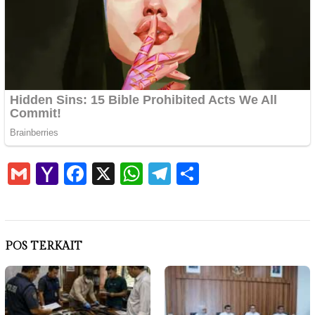
Gmail
Yahoo
Facebook
X
WhatsApp
Telegram
Share
Mail
POS TERKAIT