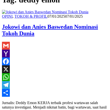
Redaksi
OPINI
,
TOKOH & PROFIL
07/01/2025
07/01/2025
Jokowi dan Anies Baswedan Nominasi
Tokoh Dunia
Gmail
Yahoo
Mail
Facebook
X
WhatsApp
Telegram
Share
Jurnalis: Deddy Emon KERJA terbaik profesi wartawan salah
satunya investigasi. Menjadi nikmat batin, bagi wartawan, saat hasil