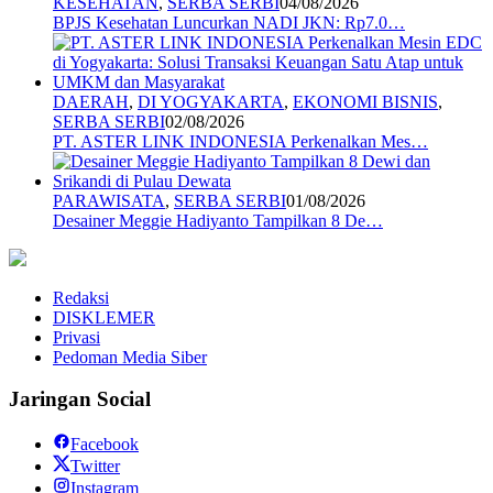
KESEHATAN
,
SERBA SERBI
04/08/2026
BPJS Kesehatan Luncurkan NADI JKN: Rp7.0…
DAERAH
,
DI YOGYAKARTA
,
EKONOMI BISNIS
,
SERBA SERBI
02/08/2026
PT. ASTER LINK INDONESIA Perkenalkan Mes…
PARAWISATA
,
SERBA SERBI
01/08/2026
Desainer Meggie Hadiyanto Tampilkan 8 De…
Redaksi
DISKLEMER
Privasi
Pedoman Media Siber
Jaringan Social
Facebook
Twitter
Instagram