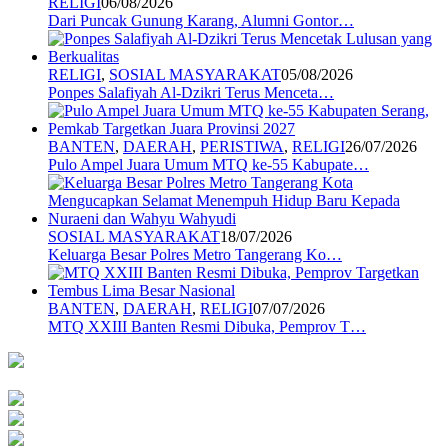
RELIGI
06/08/2026
Dari Puncak Gunung Karang, Alumni Gontor…
RELIGI
,
SOSIAL MASYARAKAT
05/08/2026
Ponpes Salafiyah Al-Dzikri Terus Menceta…
BANTEN
,
DAERAH
,
PERISTIWA
,
RELIGI
26/07/2026
Pulo Ampel Juara Umum MTQ ke-55 Kabupate…
SOSIAL MASYARAKAT
18/07/2026
Keluarga Besar Polres Metro Tangerang Ko…
BANTEN
,
DAERAH
,
RELIGI
07/07/2026
MTQ XXIII Banten Resmi Dibuka, Pemprov T…