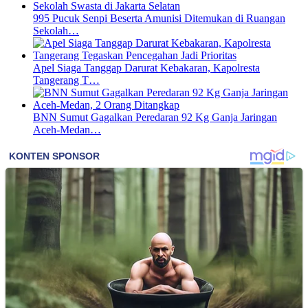
995 Pucuk Senpi Beserta Amunisi Ditemukan di Ruangan
Sekolah…
Apel Siaga Tanggap Darurat Kebakaran, Kapolresta
Tangerang T…
BNN Sumut Gagalkan Peredaran 92 Kg Ganja Jaringan
Aceh-Medan…