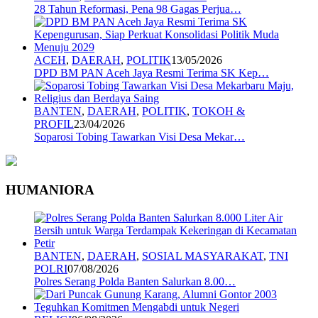
28 Tahun Reformasi, Pena 98 Gagas Perjua…
ACEH
,
DAERAH
,
POLITIK
13/05/2026
DPD BM PAN Aceh Jaya Resmi Terima SK Kep…
BANTEN
,
DAERAH
,
POLITIK
,
TOKOH &
PROFIL
23/04/2026
Soparosi Tobing Tawarkan Visi Desa Mekar…
HUMANIORA
BANTEN
,
DAERAH
,
SOSIAL MASYARAKAT
,
TNI
POLRI
07/08/2026
Polres Serang Polda Banten Salurkan 8.00…