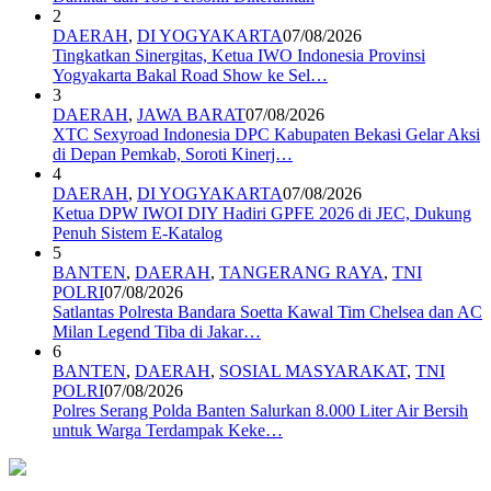
2
DAERAH
,
DI YOGYAKARTA
07/08/2026
Tingkatkan Sinergitas, Ketua IWO Indonesia Provinsi
Yogyakarta Bakal Road Show ke Sel…
3
DAERAH
,
JAWA BARAT
07/08/2026
XTC Sexyroad Indonesia DPC Kabupaten Bekasi Gelar Aksi
di Depan Pemkab, Soroti Kinerj…
4
DAERAH
,
DI YOGYAKARTA
07/08/2026
Ketua DPW IWOI DIY Hadiri GPFE 2026 di JEC, Dukung
Penuh Sistem E-Katalog
5
BANTEN
,
DAERAH
,
TANGERANG RAYA
,
TNI
POLRI
07/08/2026
Satlantas Polresta Bandara Soetta Kawal Tim Chelsea dan AC
Milan Legend Tiba di Jakar…
6
BANTEN
,
DAERAH
,
SOSIAL MASYARAKAT
,
TNI
POLRI
07/08/2026
Polres Serang Polda Banten Salurkan 8.000 Liter Air Bersih
untuk Warga Terdampak Keke…