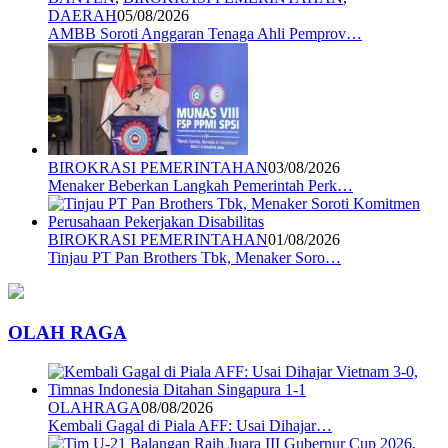
DAERAH
05/08/2026
AMBB Soroti Anggaran Tenaga Ahli Pemprov…
BIROKRASI PEMERINTAHAN
03/08/2026
Menaker Beberkan Langkah Pemerintah Perk…
BIROKRASI PEMERINTAHAN
01/08/2026
Tinjau PT Pan Brothers Tbk, Menaker Soro…
OLAH RAGA
OLAHRAGA
08/08/2026
Kembali Gagal di Piala AFF: Usai Dihajar…