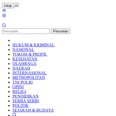
Loncat
tutup
ke
Menu
konten
Mobile
Pencarian
HUKUM & KRIMINAL
NASIONAL
TOKOH & PROFIL
KESEHATAN
OLAHRAGA
DAERAH
INTERNASIONAL
METROPOLITAN
TNI POLRI
OPINI
RELIGI
PENDIDIKAN
SERBA SERBI
POLITIK
SEJARAH & BUDAYA