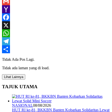
Gmail
Yahoo
Mail
Facebook
X
WhatsApp
Telegram
Share
Tidak Ada Pos Lagi.
Tidak ada laman yang di load.
Lihat Lainnya
TAJUK UTAMA
NASIONAL
08/08/2026
HUT RI ke-81, BKKBN Banten Kobarkan Solidaritas Lewat