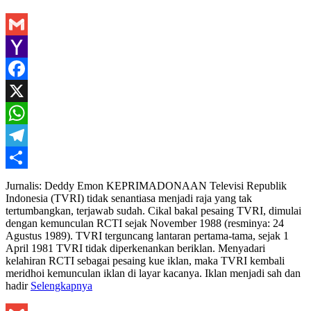
Gmail
Yahoo
Mail
Facebook
X
WhatsApp
Telegram
Share
Jurnalis: Deddy Emon KEPRIMADONAAN Televisi Republik
Indonesia (TVRI) tidak senantiasa menjadi raja yang tak
tertumbangkan, terjawab sudah. Cikal bakal pesaing TVRI, dimulai
dengan kemunculan RCTI sejak November 1988 (resminya: 24
Agustus 1989). TVRI terguncang lantaran pertama-tama, sejak 1
April 1981 TVRI tidak diperkenankan beriklan. Menyadari
kelahiran RCTI sebagai pesaing kue iklan, maka TVRI kembali
meridhoi kemunculan iklan di layar kacanya. Iklan menjadi sah dan
hadir
Selengkapnya