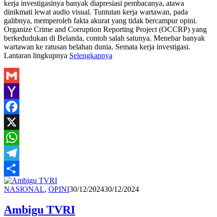
kerja investigasinya banyak diapresiasi pembacanya, atawa
dinikmati lewat audio visual. Tuntutan kerja wartawan, pada
galibnya, memperoleh fakta akurat yang tidak bercampur opini.
Organize Crime and Corruption Reporting Project (OCCRP) yang
berkedudukan di Belanda, contoh salah satunya. Menebar banyak
wartawan ke ratusan belahan dunia. Semata kerja investigasi.
Lantaran lingkupnya
Selengkapnya
Gmail
Yahoo
Mail
Facebook
X
WhatsApp
Telegram
Share
Redaksi
NASIONAL
,
OPINI
30/12/2024
30/12/2024
Ambigu TVRI