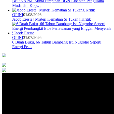
BPP KAPMI Minta Pimpinan BGN Libatkan Pengusaha
Muda dan Kop…
OPINI
01/08/2026
Jacob Ereste | Misteri Kematian Si Tukang Kritik
OPINI
31/07/2026
6 Buah Buku, 66 Tahun Bambang Isti Nugroho Seperti
Energi Pe…