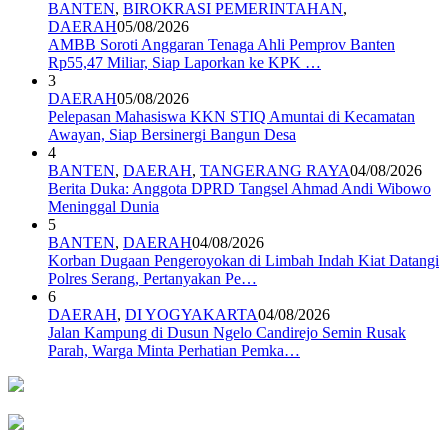
BANTEN
,
BIROKRASI PEMERINTAHAN
,
DAERAH
05/08/2026
AMBB Soroti Anggaran Tenaga Ahli Pemprov Banten
Rp55,47 Miliar, Siap Laporkan ke KPK …
3
DAERAH
05/08/2026
Pelepasan Mahasiswa KKN STIQ Amuntai di Kecamatan
Awayan, Siap Bersinergi Bangun Desa
4
BANTEN
,
DAERAH
,
TANGERANG RAYA
04/08/2026
Berita Duka: Anggota DPRD Tangsel Ahmad Andi Wibowo
Meninggal Dunia
5
BANTEN
,
DAERAH
04/08/2026
Korban Dugaan Pengeroyokan di Limbah Indah Kiat Datangi
Polres Serang, Pertanyakan Pe…
6
DAERAH
,
DI YOGYAKARTA
04/08/2026
Jalan Kampung di Dusun Ngelo Candirejo Semin Rusak
Parah, Warga Minta Perhatian Pemka…