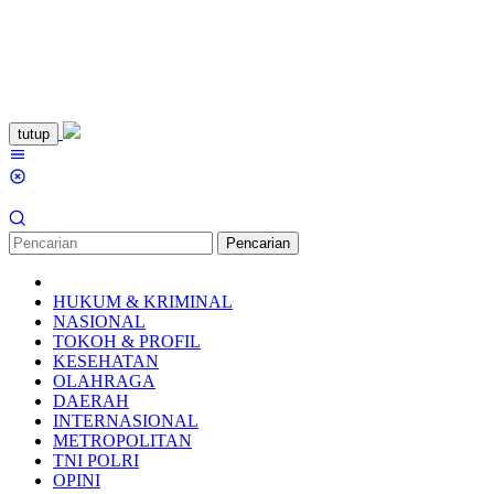
Loncat
tutup
ke
Menu
konten
Mobile
Pencarian
HUKUM & KRIMINAL
NASIONAL
TOKOH & PROFIL
KESEHATAN
OLAHRAGA
DAERAH
INTERNASIONAL
METROPOLITAN
TNI POLRI
OPINI