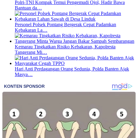
Polri-TNI Kompak Temui Pengemudi Ojol, Hadir Bawa
Bantuan da…
Personel Polsek Pontang Bergerak Cepat Padamkan
Kebakaran La…
Kemarau Tingkatkan Risiko Kebakaran, Kapolresta
Tangerang Mi…
Hari Anti Perdagangan Orang Sedunia, Polda Banten Ajak
Masya…