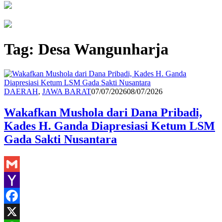
Tag:
Desa Wangunharja
Suryo
DAERAH
,
JAWA BARAT
07/07/2026
08/07/2026
Sutowijoyo
Wakafkan Mushola dari Dana Pribadi,
Kades H. Ganda Diapresiasi Ketum LSM
Gada Sakti Nusantara
Gmail
Yahoo
Mail
Facebook