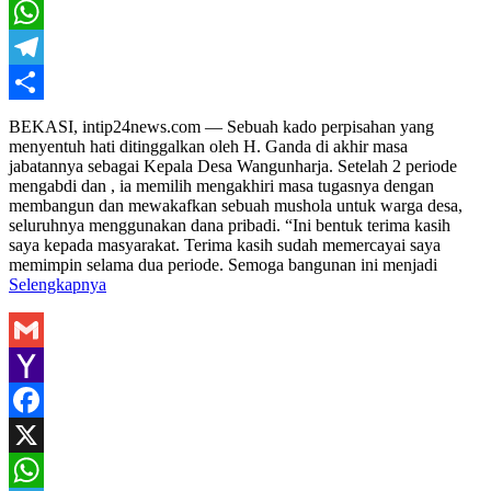
X
WhatsApp
Telegram
Share
BEKASI, intip24news.com — Sebuah kado perpisahan yang
menyentuh hati ditinggalkan oleh H. Ganda di akhir masa
jabatannya sebagai Kepala Desa Wangunharja. Setelah 2 periode
mengabdi dan , ia memilih mengakhiri masa tugasnya dengan
membangun dan mewakafkan sebuah mushola untuk warga desa,
seluruhnya menggunakan dana pribadi. “Ini bentuk terima kasih
saya kepada masyarakat. Terima kasih sudah memercayai saya
memimpin selama dua periode. Semoga bangunan ini menjadi
Selengkapnya
Gmail
Yahoo
Mail
Facebook
X