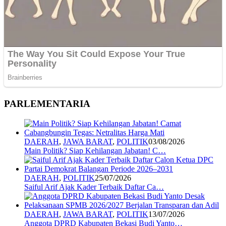
PARLEMENTARIA
DAERAH
,
JAWA BARAT
,
POLITIK
03/08/2026
Main Politik? Siap Kehilangan Jabatan! C…
DAERAH
,
POLITIK
25/07/2026
Saiful Arif Ajak Kader Terbaik Daftar Ca…
DAERAH
,
JAWA BARAT
,
POLITIK
13/07/2026
Anggota DPRD Kabupaten Bekasi Budi Yanto…