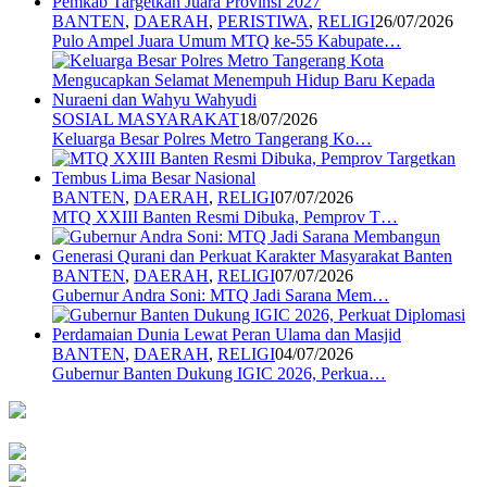
BANTEN
,
DAERAH
,
PERISTIWA
,
RELIGI
26/07/2026
Pulo Ampel Juara Umum MTQ ke-55 Kabupate…
SOSIAL MASYARAKAT
18/07/2026
Keluarga Besar Polres Metro Tangerang Ko…
BANTEN
,
DAERAH
,
RELIGI
07/07/2026
MTQ XXIII Banten Resmi Dibuka, Pemprov T…
BANTEN
,
DAERAH
,
RELIGI
07/07/2026
Gubernur Andra Soni: MTQ Jadi Sarana Mem…
BANTEN
,
DAERAH
,
RELIGI
04/07/2026
Gubernur Banten Dukung IGIC 2026, Perkua…