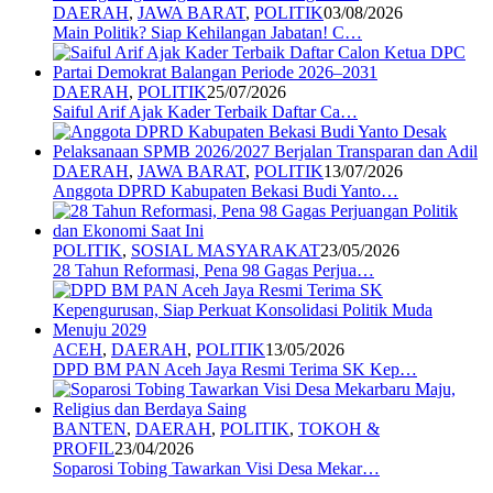
DAERAH
,
JAWA BARAT
,
POLITIK
03/08/2026
Main Politik? Siap Kehilangan Jabatan! C…
DAERAH
,
POLITIK
25/07/2026
Saiful Arif Ajak Kader Terbaik Daftar Ca…
DAERAH
,
JAWA BARAT
,
POLITIK
13/07/2026
Anggota DPRD Kabupaten Bekasi Budi Yanto…
POLITIK
,
SOSIAL MASYARAKAT
23/05/2026
28 Tahun Reformasi, Pena 98 Gagas Perjua…
ACEH
,
DAERAH
,
POLITIK
13/05/2026
DPD BM PAN Aceh Jaya Resmi Terima SK Kep…
BANTEN
,
DAERAH
,
POLITIK
,
TOKOH &
PROFIL
23/04/2026
Soparosi Tobing Tawarkan Visi Desa Mekar…