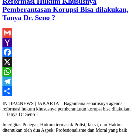
Reformasi Hukum Khususnya
Pemberantasan Korupsi Bisa dilakukan,
Tanya Dr. Seno ?
Gmail
Yahoo
Mail
Facebook
X
WhatsApp
Telegram
Share
INTIP24NEWS | JAKARTA – Bagaimana seharusnya agenda
reformasi hukum khususnya pemberantasan korupsi bisa dilakukan
” Tanya Dr Seno ?
Interigitas Penegak Hukum termasuk Polisi, Jaksa, dan Hakim
ditentukan oleh dua Aspek: Profesionalisme dan Moral yang baik