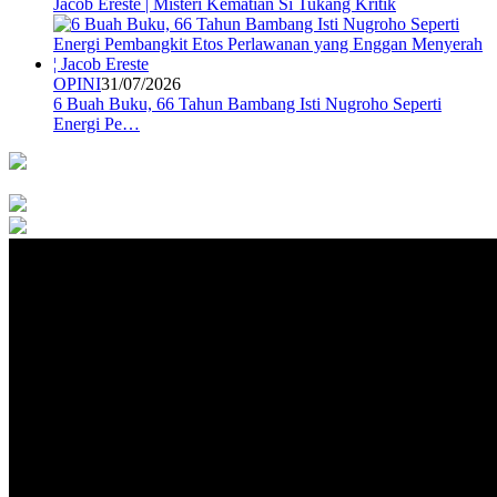
Jacob Ereste | Misteri Kematian Si Tukang Kritik
OPINI
31/07/2026
6 Buah Buku, 66 Tahun Bambang Isti Nugroho Seperti
Energi Pe…