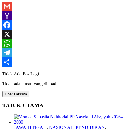
Gmail
Yahoo
Mail
Facebook
X
WhatsApp
Telegram
Share
Tidak Ada Pos Lagi.
Tidak ada laman yang di load.
Lihat Lainnya
TAJUK UTAMA
JAWA TENGAH
,
NASIONAL
,
PENDIDIKAN
,