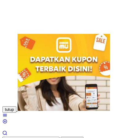
Loncat
ke
konten
tutup
Menu
Mobile