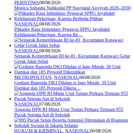
PERISTIWA
08/08/2026
Monica Subastia Nahkodai PP Nasyiatul Aisyiyah 2026–2030
NASIONAL
08/08/2026
Pilkades Rasa Intimidasi: Pegawai SPPG Jayabakti
Kehilangan Pekerjaan, Karena Be…
NASIONAL
08/08/2026
Semarak Kemerdekaan RI ke-81, Kecamatan Karawaci Gelar
Gerak Jalan Sehat
METROPOLITAN
,
NASIONAL
08/08/2026
Gedung Bapenda DKI Dilalap si Jago Merah, 30 Unit
Damkar dan 185 Personil Dikera…
NASIONAL
07/08/2026
Anggota DPR RI Minta Usut Tuntas Perkara Temuan 955
Pucuk Senjata Api di Sekolah
HUKUM & KRIMINAL
,
NASIONAL
06/08/2026