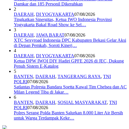
Damkar dan 185 Personil Dikerahkan
2
DAERAH
,
DI YOGYAKARTA
07/08/2026
Tingkatkan Sinergitas, Ketua IWO Indonesia Provinsi
Yogyakarta Bakal Road Show ke Sel…
3
DAERAH
,
JAWA BARAT
07/08/2026
XTC Sexyroad Indonesia DPC Kabupaten Bekasi Gelar Aksi
di Depan Pemkab, Soroti Kinerj…
4
DAERAH
,
DI YOGYAKARTA
07/08/2026
Ketua DPW IWOI DIY Hadiri GPFE 2026 di JEC, Dukung
Penuh Sistem E-Katalog
5
BANTEN
,
DAERAH
,
TANGERANG RAYA
,
TNI
POLRI
07/08/2026
Satlantas Polresta Bandara Soetta Kawal Tim Chelsea dan AC
Milan Legend Tiba di Jakar…
6
BANTEN
,
DAERAH
,
SOSIAL MASYARAKAT
,
TNI
POLRI
07/08/2026
Polres Serang Polda Banten Salurkan 8.000 Liter Air Bersih
untuk Warga Terdampak Keke…