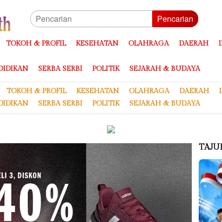
Pencarian
TOKOH & PROFIL
KESEHATAN
OLAHRAGA
DAERAH
DIDIKAN
SERBA SERBI
POLITIK
SEJARAH & BUDAYA
TOKOH & PROFIL
KESEHATAN
OLAHRAGA
DAERAH
DIDIKAN
SERBA SERBI
POLITIK
SEJARAH & BUDAYA
TAJU