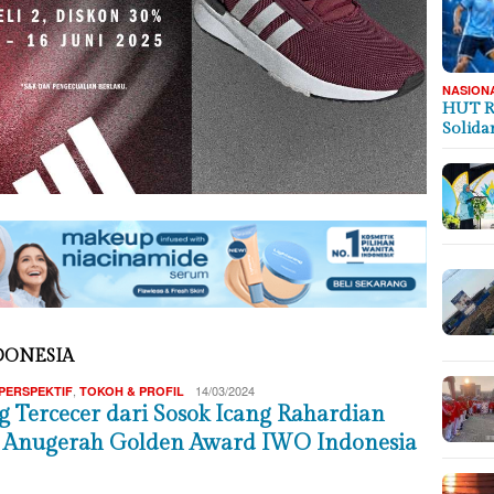
NASION
HUT R
Solida
DONESIA
Hasan
,
14/03/2024
PERSPEKTIF
TOKOH & PROFIL
M
g Tercecer dari Sosok Icang Rahardian
 Anugerah Golden Award IWO Indonesia