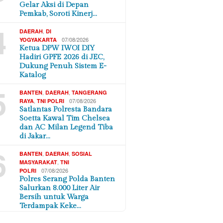
Gelar Aksi di Depan
Pemkab, Soroti Kinerj…
4
,
DAERAH
DI
07/08/2026
YOGYAKARTA
Ketua DPW IWOI DIY
Hadiri GPFE 2026 di JEC,
Dukung Penuh Sistem E-
Katalog
5
,
,
BANTEN
DAERAH
TANGERANG
,
07/08/2026
RAYA
TNI POLRI
Satlantas Polresta Bandara
Soetta Kawal Tim Chelsea
dan AC Milan Legend Tiba
di Jakar…
6
,
,
BANTEN
DAERAH
SOSIAL
,
MASYARAKAT
TNI
07/08/2026
POLRI
Polres Serang Polda Banten
Salurkan 8.000 Liter Air
Bersih untuk Warga
Terdampak Keke…