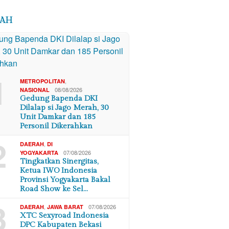
RAH
1
,
METROPOLITAN
08/08/2026
NASIONAL
Gedung Bapenda DKI
Dilalap si Jago Merah, 30
Unit Damkar dan 185
Personil Dikerahkan
2
,
DAERAH
DI
07/08/2026
YOGYAKARTA
Tingkatkan Sinergitas,
Ketua IWO Indonesia
Provinsi Yogyakarta Bakal
Road Show ke Sel…
3
,
07/08/2026
DAERAH
JAWA BARAT
XTC Sexyroad Indonesia
DPC Kabupaten Bekasi