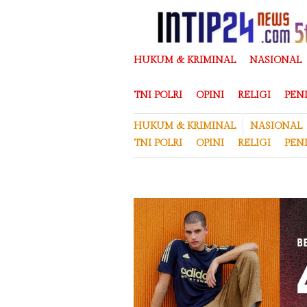
Loncat
ke
konten
HUKUM & KRIMINAL
NASIONAL
TNI POLRI
OPINI
RELIGI
PEN
HUKUM & KRIMINAL
NASIONAL
TNI POLRI
OPINI
RELIGI
PEN