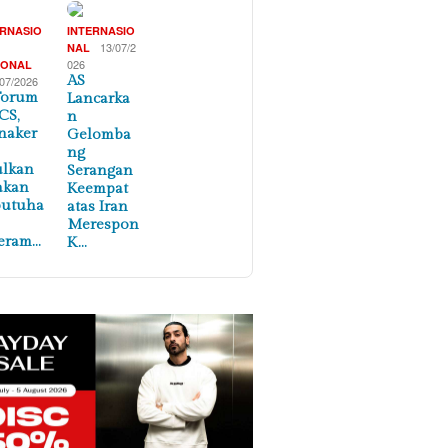
ERNASIO
INTERNASIO
,
13/07/2
NAL
026
IONAL
AS
/07/2026
Forum
Lancarka
CS,
n
naker
Gelomba
ng
ulkan
Serangan
akan
Keempat
butuha
atas Iran
Merespon
eram…
K…