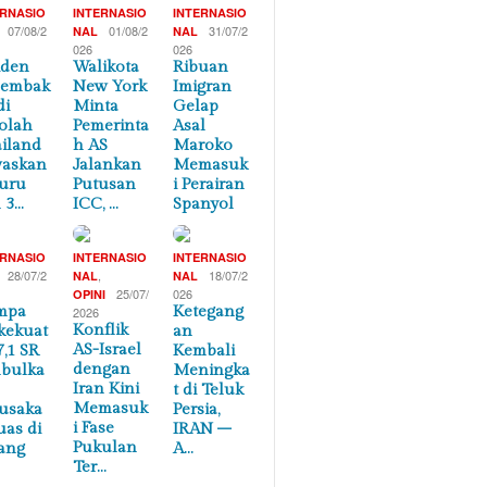
ERNASIO
INTERNASIO
INTERNASIO
07/08/2
01/08/2
31/07/2
NAL
NAL
026
026
iden
Walikota
Ribuan
nembak
New York
Imigran
di
Minta
Gelap
olah
Pemerinta
Asal
iland
h AS
Maroko
waskan
Jalankan
Memasuk
uru
Putusan
i Perairan
 3…
ICC, …
Spanyol
ERNASIO
INTERNASIO
INTERNASIO
28/07/2
,
18/07/2
NAL
NAL
25/07/
026
OPINI
mpa
Ketegang
2026
Konflik
kekuat
an
AS-Israel
7,1 SR
Kembali
dengan
bulka
Meningka
Iran Kini
t di Teluk
Memasuk
usaka
Persia,
i Fase
uas di
IRAN –
Pukulan
ang
A…
Ter…