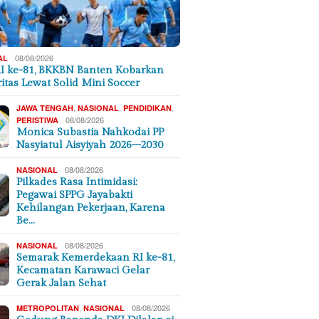
08/08/2026
AL
I ke-81, BKKBN Banten Kobarkan
ritas Lewat Solid Mini Soccer
,
,
,
JAWA TENGAH
NASIONAL
PENDIDIKAN
08/08/2026
PERISTIWA
Monica Subastia Nahkodai PP
Nasyiatul Aisyiyah 2026–2030
08/08/2026
NASIONAL
Pilkades Rasa Intimidasi:
Pegawai SPPG Jayabakti
Kehilangan Pekerjaan, Karena
Be…
08/08/2026
NASIONAL
Semarak Kemerdekaan RI ke-81,
Kecamatan Karawaci Gelar
Gerak Jalan Sehat
,
08/08/2026
METROPOLITAN
NASIONAL