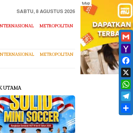
tutup
SABTU, 8 AGUSTUS 2026
INTERNASIONAL
METROPOLITAN
Gmai
INTERNASIONAL
METROPOLITAN
Yaho
Mail
Face
X
K UTAMA
What
Tele
Shar