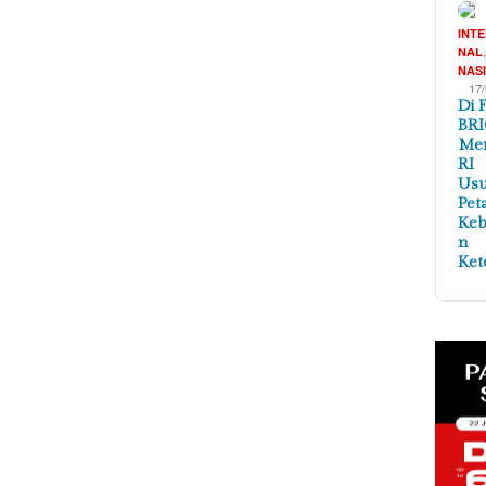
INT
NAL
NAS
17
Di 
BRI
Me
RI
Us
Pet
Ke
n
Ket