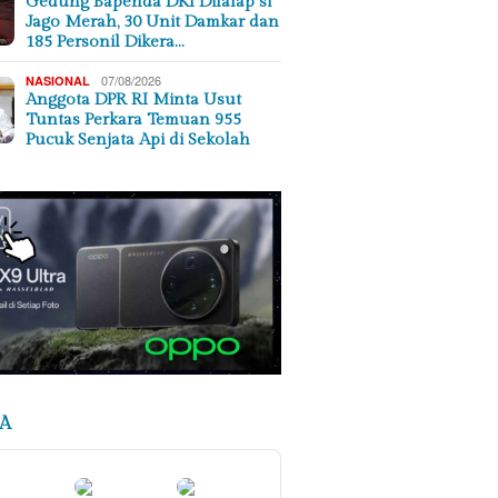
Gedung Bapenda DKI Dilalap si
Jago Merah, 30 Unit Damkar dan
185 Personil Dikera…
07/08/2026
NASIONAL
Anggota DPR RI Minta Usut
Tuntas Perkara Temuan 955
Pucuk Senjata Api di Sekolah
A