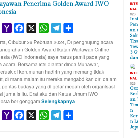
ayawan Penerima Golden Award IWO
INT
NAL
onesia
026
Ins
Gmail
Yahoo
Facebook
X
WhatsApp
Telegram
Share
Pe
an 
Mail
Sek
Tha
ta, Cibubur 26 Pebruari 2024, Di penghujung acara
Te
anugrahan Golden Award Ikatan Wartawan Online
3 G
esia (IWO Indonesia) saya harus pamit pada yang
dan
 acara. Bersama istri diantar dinda Munawar,
eruak di kerumunan hadirin yang memang tidak
INT
it, di mana malam itu mereka mengabdikan diri dalam
NAL
026
 pentas budaya yang di gelar megah oleh organisasi
Ge
si jurnalis itu. Erat aku dan Ketua Umum IWO
Ber
an 
nesia ber-genggam
Selengkapnya
Tim
n
Gmail
Yahoo
Facebook
X
WhatsApp
Telegram
Share
Ker
Mail
n L
Jep