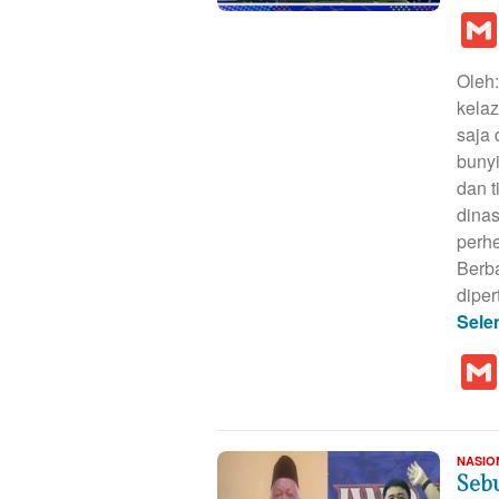
Oleh:
kela
saja 
bunyi
dan t
dinas
perhe
Berb
diper
Sele
NASIO
Seb