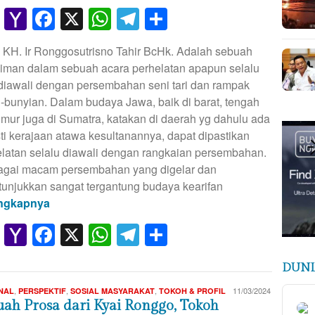
Gmail
Yahoo
Facebook
X
WhatsApp
Telegram
Share
Mail
 KH. Ir Ronggosutrisno Tahir BcHk. Adalah sebuah
ziman dalam sebuah acara perhelatan apapun selalu
diawali dengan persembahan seni tari dan rampak
-bunyian. Dalam budaya Jawa, baik di barat, tengah
imur juga di Sumatra, katakan di daerah yg dahulu ada
ti kerajaan atawa kesultanannya, dapat dipastikan
latan selalu diawali dengan rangkaian persembahan.
agai macam persembahan yang digelar dan
tunjukkan sangat tergantung budaya kearifan
ngkapnya
Gmail
Yahoo
Facebook
X
WhatsApp
Telegram
Share
Mail
DUNI
Hasan
,
,
,
11/03/2024
NAL
PERSPEKTIF
SOSIAL MASYARAKAT
TOKOH & PROFIL
M
uah Prosa dari Kyai Ronggo, Tokoh