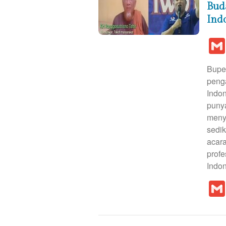
Bud
Ind
Buper
peng
Indon
punya
meny
sedik
acara
profe
Indo