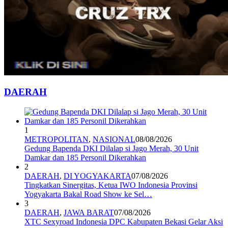
DAERAH
1
METROPOLITAN
,
NASIONAL
08/08/2026
Gedung Bapenda DKI Dilalap si Jago Merah, 30 Unit
Damkar dan 185 Personil Dikerahkan
2
DAERAH
,
DI YOGYAKARTA
07/08/2026
Tingkatkan Sinergitas, Ketua IWO Indonesia Provinsi
Yogyakarta Bakal Road Show ke Sel…
3
DAERAH
,
JAWA BARAT
07/08/2026
XTC Sexyroad Indonesia DPC Kabupaten Bekasi Gelar Aksi