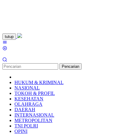
Loncat
tutup
ke
Menu
konten
Mobile
Pencarian
HUKUM & KRIMINAL
NASIONAL
TOKOH & PROFIL
KESEHATAN
OLAHRAGA
DAERAH
INTERNASIONAL
METROPOLITAN
TNI POLRI
OPINI