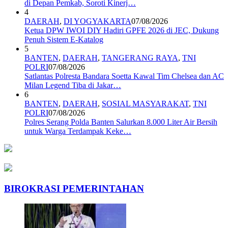
di Depan Pemkab, Soroti Kinerj…
4
DAERAH
,
DI YOGYAKARTA
07/08/2026
Ketua DPW IWOI DIY Hadiri GPFE 2026 di JEC, Dukung
Penuh Sistem E-Katalog
5
BANTEN
,
DAERAH
,
TANGERANG RAYA
,
TNI
POLRI
07/08/2026
Satlantas Polresta Bandara Soetta Kawal Tim Chelsea dan AC
Milan Legend Tiba di Jakar…
6
BANTEN
,
DAERAH
,
SOSIAL MASYARAKAT
,
TNI
POLRI
07/08/2026
Polres Serang Polda Banten Salurkan 8.000 Liter Air Bersih
untuk Warga Terdampak Keke…
BIROKRASI PEMERINTAHAN