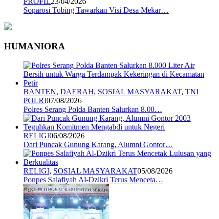
PROFIL
23/04/2026
Soparosi Tobing Tawarkan Visi Desa Mekar…
HUMANIORA
BANTEN
,
DAERAH
,
SOSIAL MASYARAKAT
,
TNI
POLRI
07/08/2026
Polres Serang Polda Banten Salurkan 8.00…
RELIGI
06/08/2026
Dari Puncak Gunung Karang, Alumni Gontor…
RELIGI
,
SOSIAL MASYARAKAT
05/08/2026
Ponpes Salafiyah Al-Dzikri Terus Menceta…