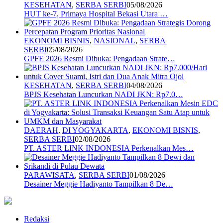
KESEHATAN
,
SERBA SERBI
05/08/2026
HUT ke-7, Primaya Hospital Bekasi Utara …
EKONOMI BISNIS
,
NASIONAL
,
SERBA
SERBI
05/08/2026
GPFE 2026 Resmi Dibuka: Pengadaan Strate…
KESEHATAN
,
SERBA SERBI
04/08/2026
BPJS Kesehatan Luncurkan NADI JKN: Rp7.0…
DAERAH
,
DI YOGYAKARTA
,
EKONOMI BISNIS
,
SERBA SERBI
02/08/2026
PT. ASTER LINK INDONESIA Perkenalkan Mes…
PARAWISATA
,
SERBA SERBI
01/08/2026
Desainer Meggie Hadiyanto Tampilkan 8 De…
Redaksi