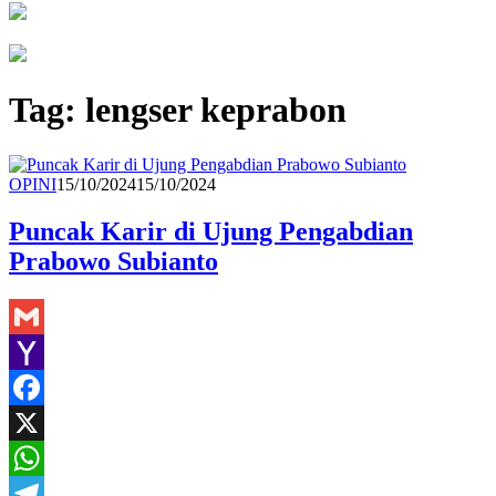
Tag:
lengser keprabon
Redaksi
OPINI
15/10/2024
15/10/2024
Puncak Karir di Ujung Pengabdian
Prabowo Subianto
Gmail
Yahoo
Mail
Facebook
X
WhatsApp