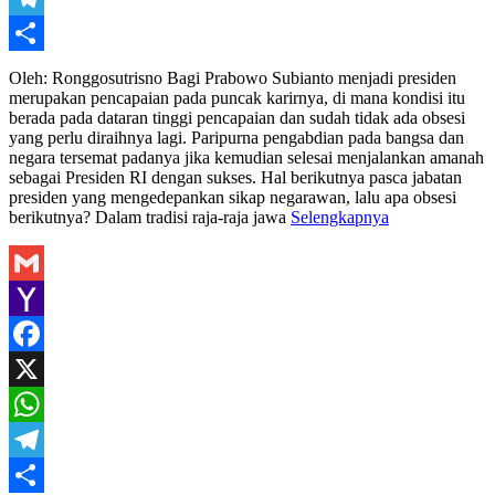
Telegram
Share
Oleh: Ronggosutrisno Bagi Prabowo Subianto menjadi presiden
merupakan pencapaian pada puncak karirnya, di mana kondisi itu
berada pada dataran tinggi pencapaian dan sudah tidak ada obsesi
yang perlu diraihnya lagi. Paripurna pengabdian pada bangsa dan
negara tersemat padanya jika kemudian selesai menjalankan amanah
sebagai Presiden RI dengan sukses. Hal berikutnya pasca jabatan
presiden yang mengedepankan sikap negarawan, lalu apa obsesi
berikutnya? Dalam tradisi raja-raja jawa
Selengkapnya
Gmail
Yahoo
Mail
Facebook
X
WhatsApp
Telegram