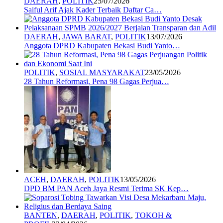
DAERAH
,
POLITIK
25/07/2026
Saiful Arif Ajak Kader Terbaik Daftar Ca…
DAERAH
,
JAWA BARAT
,
POLITIK
13/07/2026
Anggota DPRD Kabupaten Bekasi Budi Yanto…
POLITIK
,
SOSIAL MASYARAKAT
23/05/2026
28 Tahun Reformasi, Pena 98 Gagas Perjua…
ACEH
,
DAERAH
,
POLITIK
13/05/2026
DPD BM PAN Aceh Jaya Resmi Terima SK Kep…
BANTEN
,
DAERAH
,
POLITIK
,
TOKOH &