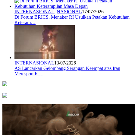
INTERNASIONAL
,
NASIONAL
17/07/2026
Di Forum BRICS, Menaker RI Usulkan Petakan Kebutuhan
Keteram…
INTERNASIONAL
13/07/2026
AS Lancarkan Gelombang Serangan Keempat atas Iran
Merespon K…