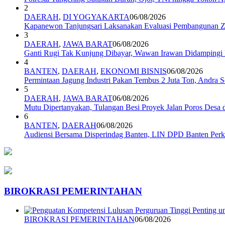
2
DAERAH
,
DI YOGYAKARTA
06/08/2026
Kapanewon Tanjungsari Laksanakan Evaluasi Pembangunan Z
3
DAERAH
,
JAWA BARAT
06/08/2026
Ganti Rugi Tak Kunjung Dibayar, Wawan Irawan Didamping
4
BANTEN
,
DAERAH
,
EKONOMI BISNIS
06/08/2026
Permintaan Jagung Industri Pakan Tembus 2 Juta Ton, Andra 
5
DAERAH
,
JAWA BARAT
06/08/2026
Mutu Dipertanyakan, Tulangan Besi Proyek Jalan Poros Des
6
BANTEN
,
DAERAH
06/08/2026
Audiensi Bersama Disperindag Banten, LIN DPD Banten Perk
BIROKRASI PEMERINTAHAN
BIROKRASI PEMERINTAHAN
06/08/2026