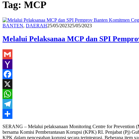
Tag:
MCP
Redaksi
BANTEN
,
DAERAH
25/05/2023
25/05/2023
Melalui Pelaksanaa MCP dan SPI Pempro
Gmail
Yahoo
Mail
Facebook
X
WhatsApp
Telegram
Share
SERANG – Melalui pelaksanaan Monitoring Centre for Prevention (M
bersama Komisi Pemberantasan Korupsi (KPK) RI. Penjabat (Pj) Gube
KPK dalam pencegahan korupsi secara terintegrasi. Beberapa item y