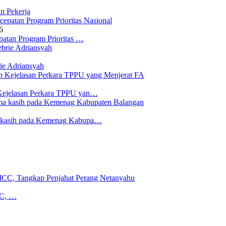
n Pekerja
6
atan Program Prioritas …
ie Adriansyah
Kejelasan Perkara TPPU yan…
a kasih pada Kemenag Kabupa…
CC, …