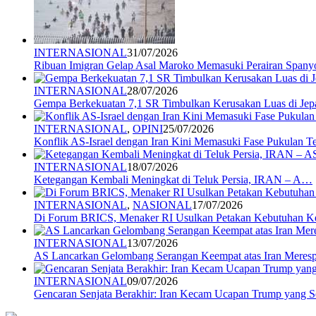
INTERNASIONAL
31/07/2026
Ribuan Imigran Gelap Asal Maroko Memasuki Perairan Spany
INTERNASIONAL
28/07/2026
Gempa Berkekuatan 7,1 SR Timbulkan Kerusakan Luas di Jep
INTERNASIONAL
,
OPINI
25/07/2026
Konflik AS-Israel dengan Iran Kini Memasuki Fase Pukulan 
INTERNASIONAL
18/07/2026
Ketegangan Kembali Meningkat di Teluk Persia, IRAN – A…
INTERNASIONAL
,
NASIONAL
17/07/2026
Di Forum BRICS, Menaker RI Usulkan Petakan Kebutuhan 
INTERNASIONAL
13/07/2026
AS Lancarkan Gelombang Serangan Keempat atas Iran Mere
INTERNASIONAL
09/07/2026
Gencaran Senjata Berakhir: Iran Kecam Ucapan Trump yang