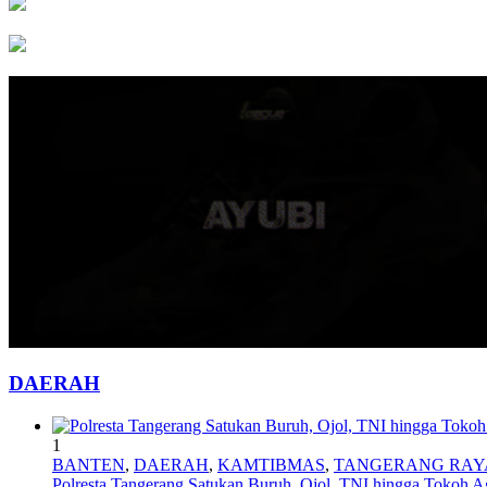
DAERAH
1
BANTEN
,
DAERAH
,
KAMTIBMAS
,
TANGERANG RAY
Polresta Tangerang Satukan Buruh, Ojol, TNI hingga Tokoh