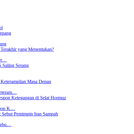
ol
ang
Ter…
Keteram…
spon K…
 Sebu…