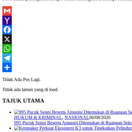
Gmail
Yahoo
Mail
Facebook
X
WhatsApp
Telegram
Share
Tidak Ada Pos Lagi.
Tidak ada laman yang di load.
TAJUK UTAMA
HUKUM & KRIMINAL
,
NASIONAL
06/08/2026
995 Pucuk Senpi Beserta Amunisi Ditemukan di Ruangan Seko