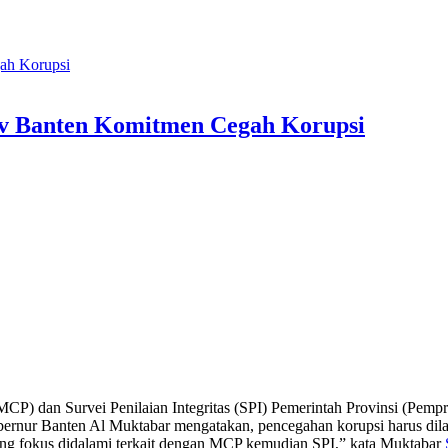
v Banten Komitmen Cegah Korupsi
CP) dan Survei Penilaian Integritas (SPI) Pemerintah Provinsi (Pem
rnur Banten Al Muktabar mengatakan, pencegahan korupsi harus dilaku
ang fokus didalami terkait dengan MCP kemudian SPI,” kata Muktabar