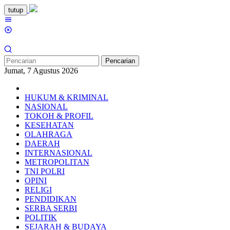
Loncat
tutup
ke
Menu
konten
Mobile
Pencarian
Jumat, 7 Agustus 2026
HUKUM & KRIMINAL
NASIONAL
TOKOH & PROFIL
KESEHATAN
OLAHRAGA
DAERAH
INTERNASIONAL
METROPOLITAN
TNI POLRI
OPINI
RELIGI
PENDIDIKAN
SERBA SERBI
POLITIK
SEJARAH & BUDAYA