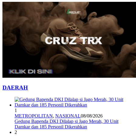
DAERAH
1
METROPOLITAN
,
NASIONAL
08/08/2026
Gedung Bapenda DKI Dilalap si Jago Merah, 30 Unit
Damkar dan 185 Personil Dikerahkan
2