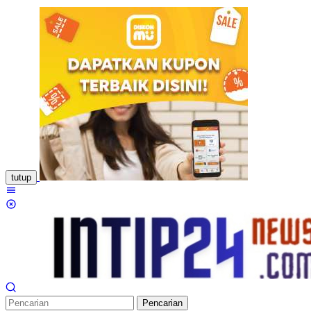
Loncat
ke
konten
tutup
Menu
Mobile
Pencarian