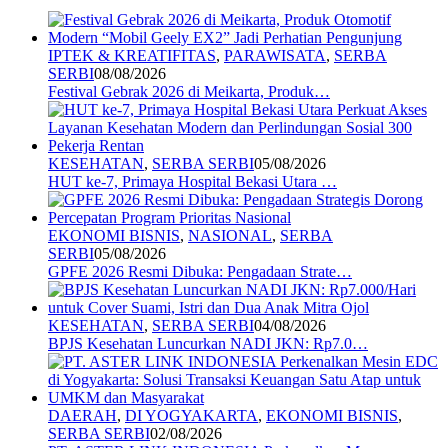
IPTEK & KREATIFITAS
,
PARAWISATA
,
SERBA
SERBI
08/08/2026
Festival Gebrak 2026 di Meikarta, Produk…
KESEHATAN
,
SERBA SERBI
05/08/2026
HUT ke-7, Primaya Hospital Bekasi Utara …
EKONOMI BISNIS
,
NASIONAL
,
SERBA
SERBI
05/08/2026
GPFE 2026 Resmi Dibuka: Pengadaan Strate…
KESEHATAN
,
SERBA SERBI
04/08/2026
BPJS Kesehatan Luncurkan NADI JKN: Rp7.0…
DAERAH
,
DI YOGYAKARTA
,
EKONOMI BISNIS
,
SERBA SERBI
02/08/2026