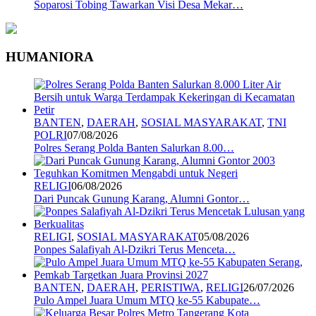
Soparosi Tobing Tawarkan Visi Desa Mekar…
HUMANIORA
BANTEN
,
DAERAH
,
SOSIAL MASYARAKAT
,
TNI
POLRI
07/08/2026
Polres Serang Polda Banten Salurkan 8.00…
RELIGI
06/08/2026
Dari Puncak Gunung Karang, Alumni Gontor…
RELIGI
,
SOSIAL MASYARAKAT
05/08/2026
Ponpes Salafiyah Al-Dzikri Terus Menceta…
BANTEN
,
DAERAH
,
PERISTIWA
,
RELIGI
26/07/2026
Pulo Ampel Juara Umum MTQ ke-55 Kabupate…