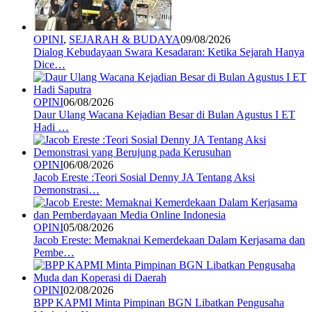
OPINI
,
SEJARAH & BUDAYA
09/08/2026
Dialog Kebudayaan Swara Kesadaran: Ketika Sejarah Hanya
Dice…
OPINI
06/08/2026
Daur Ulang Wacana Kejadian Besar di Bulan Agustus I ET
Hadi …
OPINI
06/08/2026
Jacob Ereste :Teori Sosial Denny JA Tentang Aksi
Demonstrasi…
OPINI
05/08/2026
Jacob Ereste: Memaknai Kemerdekaan Dalam Kerjasama dan
Pembe…
OPINI
02/08/2026
BPP KAPMI Minta Pimpinan BGN Libatkan Pengusaha