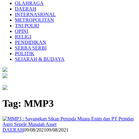
OLAHRAGA
DAERAH
INTERNASIONAL
METROPOLITAN
TNI POLRI
OPINI
RELIGI
PENDIDIKAN
SERBA SERBI
POLITIK
SEJARAH & BUDAYA
Tag:
MMP3
Hasan
DAERAH
09/08/2021
09/08/2021
M