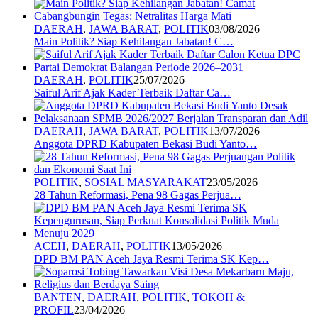
DAERAH
,
JAWA BARAT
,
POLITIK
03/08/2026
Main Politik? Siap Kehilangan Jabatan! C…
DAERAH
,
POLITIK
25/07/2026
Saiful Arif Ajak Kader Terbaik Daftar Ca…
DAERAH
,
JAWA BARAT
,
POLITIK
13/07/2026
Anggota DPRD Kabupaten Bekasi Budi Yanto…
POLITIK
,
SOSIAL MASYARAKAT
23/05/2026
28 Tahun Reformasi, Pena 98 Gagas Perjua…
ACEH
,
DAERAH
,
POLITIK
13/05/2026
DPD BM PAN Aceh Jaya Resmi Terima SK Kep…
BANTEN
,
DAERAH
,
POLITIK
,
TOKOH &
PROFIL
23/04/2026