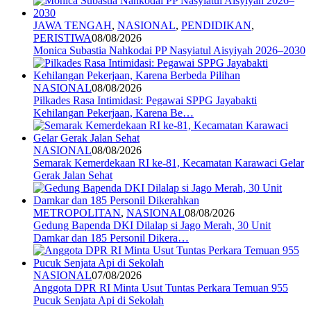
JAWA TENGAH
,
NASIONAL
,
PENDIDIKAN
,
PERISTIWA
08/08/2026
Monica Subastia Nahkodai PP Nasyiatul Aisyiyah 2026–2030
NASIONAL
08/08/2026
Pilkades Rasa Intimidasi: Pegawai SPPG Jayabakti
Kehilangan Pekerjaan, Karena Be…
NASIONAL
08/08/2026
Semarak Kemerdekaan RI ke-81, Kecamatan Karawaci Gelar
Gerak Jalan Sehat
METROPOLITAN
,
NASIONAL
08/08/2026
Gedung Bapenda DKI Dilalap si Jago Merah, 30 Unit
Damkar dan 185 Personil Dikera…
NASIONAL
07/08/2026
Anggota DPR RI Minta Usut Tuntas Perkara Temuan 955
Pucuk Senjata Api di Sekolah