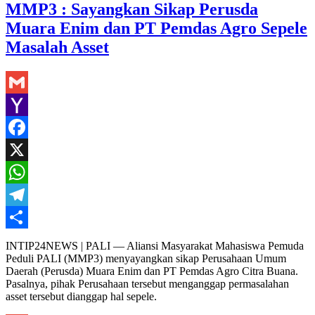
MMP3 : Sayangkan Sikap Perusda
Muara Enim dan PT Pemdas Agro Sepele
Masalah Asset
Gmail
Yahoo
Mail
Facebook
X
WhatsApp
Telegram
Share
INTIP24NEWS | PALI — Aliansi Masyarakat Mahasiswa Pemuda
Peduli PALI (MMP3) menyayangkan sikap Perusahaan Umum
Daerah (Perusda) Muara Enim dan PT Pemdas Agro Citra Buana.
Pasalnya, pihak Perusahaan tersebut menganggap permasalahan
asset tersebut dianggap hal sepele.