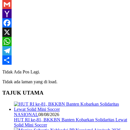
Gmail
Yahoo
Mail
Facebook
X
WhatsApp
Telegram
Share
Tidak Ada Pos Lagi.
Tidak ada laman yang di load.
TAJUK UTAMA
NASIONAL
08/08/2026
HUT RI ke-81, BKKBN Banten Kobarkan Solidaritas Lewat
Solid Mini Soccer