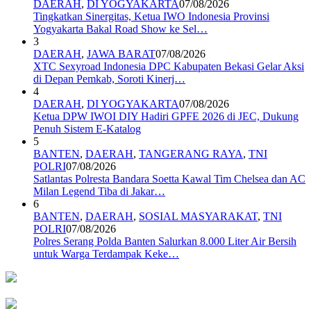
DAERAH
,
DI YOGYAKARTA
07/08/2026
Tingkatkan Sinergitas, Ketua IWO Indonesia Provinsi
Yogyakarta Bakal Road Show ke Sel…
3
DAERAH
,
JAWA BARAT
07/08/2026
XTC Sexyroad Indonesia DPC Kabupaten Bekasi Gelar Aksi
di Depan Pemkab, Soroti Kinerj…
4
DAERAH
,
DI YOGYAKARTA
07/08/2026
Ketua DPW IWOI DIY Hadiri GPFE 2026 di JEC, Dukung
Penuh Sistem E-Katalog
5
BANTEN
,
DAERAH
,
TANGERANG RAYA
,
TNI
POLRI
07/08/2026
Satlantas Polresta Bandara Soetta Kawal Tim Chelsea dan AC
Milan Legend Tiba di Jakar…
6
BANTEN
,
DAERAH
,
SOSIAL MASYARAKAT
,
TNI
POLRI
07/08/2026
Polres Serang Polda Banten Salurkan 8.000 Liter Air Bersih
untuk Warga Terdampak Keke…